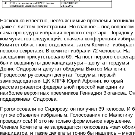
Насколько известно, необъяснимые проблемы возникли
даже с листом регистрации. Но главное – под вопросом
сама процедура избрания первого секретаря. Порядок у
коммунистов следующий: сначала конференция избира
Комитет областного отделения, затем Комитет избирает
первого секретаря. В комитет избрали 72 человека. На
заседании присутствовало 69. На пост первого секретар
были выдвинуты две кандидатуры – депутат гордумы
Денис Сидоров и депутат облдумы Виктор Малюгин.
Процессом руководил депутат Госдумы, первый
зампредседателя ЦК КПРФ Юрий Афонин, который
рассматривается федеральной прессой как один из
наиболее вероятных преемников Геннадия Зюганова. О
поддерживал Сидорова.
Проголосовали по Сидорову, он получил 39 голосов. И 
тут же объявлен избранным. Голосования по Малюгину 
проводилось! И это не только формальное нарушение.
Членам Комитета не запрещается голосовать «за» обои
кандидатов, и такие делегаты точно бы нашлись – мног