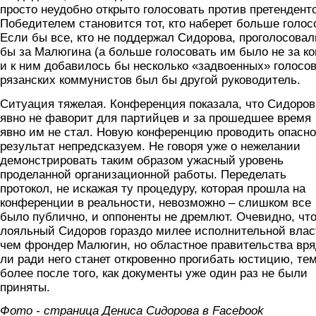
просто неудобно открыто голосовать против претендент
Победителем становится тот, кто наберет больше голос
Если бы все, кто не поддержал Сидорова, проголосовал
бы за Малюгина (а больше голосовать им было не за ког
и к ним добавилось бы несколько «задвоенных» голосов
рязанских коммунистов был бы другой руководитель.
Ситуация тяжелая. Конференция показала, что Сидоров
явно не фаворит для партийцев и за прошедшее время
явно им не стал. Новую конференцию проводить опасно
результат непредсказуем. Не говоря уже о нежелании
демонстрировать таким образом ужасный уровень
проделанной организационной работы. Переделать
протокол, не искажая ту процедуру, которая прошла на
конференции в реальности, невозможно – слишком все
было публично, и оппоненты не дремлют. Очевидно, чт
лояльный Сидоров гораздо милее исполнительной влас
чем фрондер Малюгин, но областное правительства вр
ли ради него станет откровенно прогибать юстицию, те
более после того, как документы уже один раз не были
приняты.
Фото - страница Дениса Сидорова в Facebook