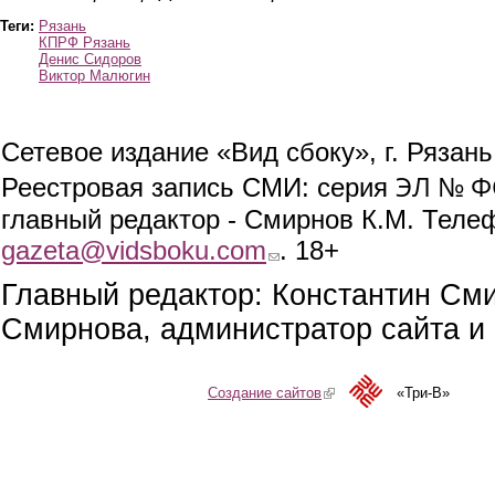
Теги:
Рязань
КПРФ Рязань
Денис Сидоров
Виктор Малюгин
Сетевое издание «Вид сбоку», г. Рязан
ЭЛ № ФС
Реестровая запись СМИ: серия
главный редактор - Смирнов К.М. Телефо
gazeta@vidsboku.com
(link sends e-mail)
. 18+
Главный редактор: Константин См
Смирнова, администратор сайта и 
Создание сайтов
(link is external)
«Три-В»