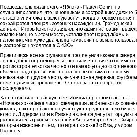
Председатель рязанского «Яблока» Павел Сенин на
слушаниях заявил, что чиновникам и застройщику должно 
«стыдно уничтожать зеленую зону», когда в городе постоян
сокращается площадь зеленых насаждений. Гражданский
активист Игорь Кочетков заявил, что администрация, выдел
землю именно в этом месте, «сталкивает народ лбом» и
напомнил, что «уже два члена комиссии по землепользова
и застройке находятся в СИЗО».
Практически все выступавшие против уничтожения сквера 
«народной» спортплощадки говорили, что ничего не имеют
против строительства частного и какого угодно спортивного
объекта, рады развитию спорта, но не понимают, почему
нельзя найти другое место, не уничтожая деревья, футболь
поле и уличные тренажеры. Ответа на этот вопрос не
последовало.
Зато выяснилось следующее. Инициатор строительства –
«Ночная хоккейная лига», федерация любительских хокке
команд, в которой активно участвуют представители бизнес
власти. Лидером лиги в Рязани является депутат гордумы и
руководитель группы компаний «Автоимпорт» Олег Смирно
который известен и тем, что играл в хоккей с Владимиром
Путиным.