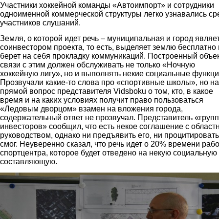
Участники хоккейной команды «Автоимпорт» и сотрудники
одноименной коммерческой структуры легко узнавались ср
участников слушаний.
Земля, о которой идет речь – муниципальная и город являе
соинвестором проекта, то есть, выделяет землю бесплатно 
берет на себя прокладку коммуникаций. Построенный объек
связи с этим должен обслуживать не только «Ночную
хоккейную лигу», но и выполнять некие социальные функци
Прозвучали какие-то слова про «спортивные школы», но на
прямой вопрос представителя Vidsboku о том, кто, в какое
время и на каких условиях получит право пользоваться
«Ледовым дворцом» взамен на вложения города,
содержательный ответ не прозвучал. Представитель «груп
инвесторов» сообщил, что есть некое соглашение с облас
руководством, однако ни предъявить его, ни процитировать
смог. Неуверенно сказал, что речь идет о 20% времени раб
спортцентра, которое будет отведено на некую социальную
составляющую.
4.jpg