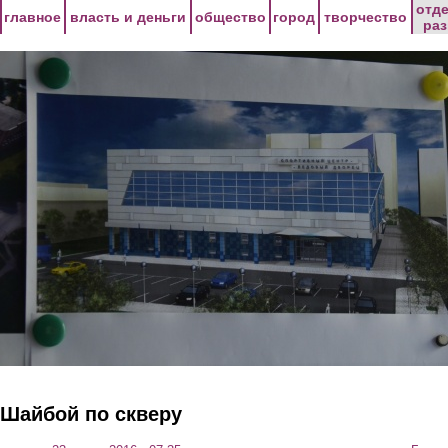
Перейти к основному содержанию
отд
главное
власть и деньги
общество
город
творчество
ра
Шайбой по скверу