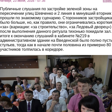
четверг, 23 июня, 2016 - 07:35
Борис
Публичные слушания по застройке зеленой зоны на
пересечении улиц Шевченко и 2 линия в минувший вторник
прошли по знакомому сценарию. Сторонников застройщика
было больше, но, как правило, они ограничивались коротки
«за» (вариации: «за строительство», «за Ледовый дворец»)
после выполнения данного ритуала тихонько покидали зал.
итоге к окончанию слушаний в кабинете №219 в
административном здании на Введенской было полно пуст
стульев, тогда как в начале почти половина из примерно 80
участников толпилась в коридоре.
5.jpg