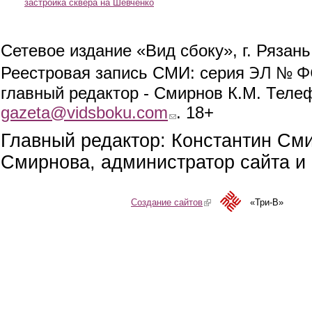
застройка сквера на Шевченко
Сетевое издание «Вид сбоку», г. Рязан
ЭЛ № ФС
Реестровая запись СМИ: серия
главный редактор - Смирнов К.М. Телефо
gazeta@vidsboku.com
(link sends e-mail)
. 18+
Главный редактор: Константин См
Смирнова, администратор сайта и 
Создание сайтов
(link is external)
«Три-В»