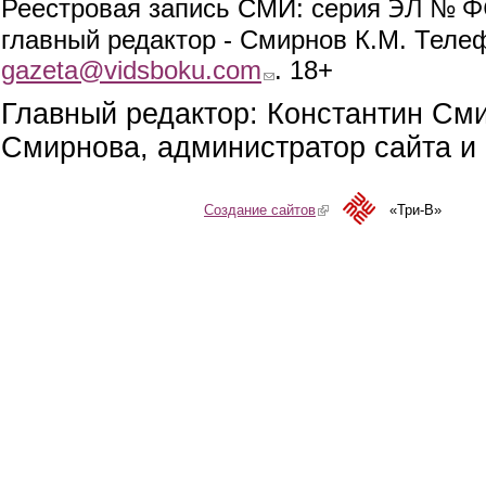
ЭЛ № ФС
Реестровая запись СМИ: серия
главный редактор - Смирнов К.М. Телефо
gazeta@vidsboku.com
(link sends e-mail)
. 18+
Главный редактор: Константин См
Смирнова, администратор сайта и 
Создание сайтов
(link is external)
«Три-В»