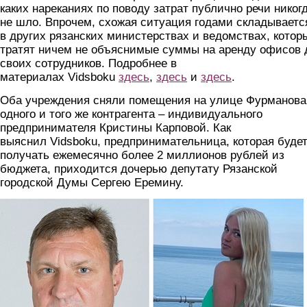
каких нареканиях по поводу затрат публично речи никог
не шло. Впрочем, схожая ситуация годами складываетс
в других рязанских министерствах и ведомствах, котор
тратят ничем не объяснимые суммы на аренду офисов 
своих сотрудников. Подробнее в
материалах Vidsboku
здесь
,
здесь
и
здесь
.
Оба учреждения сняли помещения на улице Фурманова
одного и того же контрагента – индивидуального
предпринимателя Кристины Карповой. Как
выяснил Vidsboku, предпринимательница, которая буде
получать ежемесячно более 2 миллионов рублей из
бюджета, приходится дочерью депутату Рязанской
городской Думы Сергею Еремину.
foto3.jpg