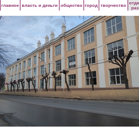
Перейти к основному содержанию
отд
главное
власть и деньги
общество
город
творчество
ра