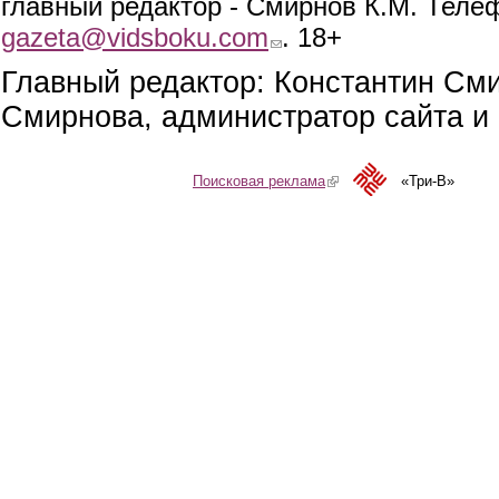
главный редактор - Смирнов К.М. Телефо
gazeta@vidsboku.com
(link sends e-mail)
. 18+
Главный редактор: Константин См
Смирнова, администратор сайта и 
Поисковая реклама
(link is external)
«Три-В»