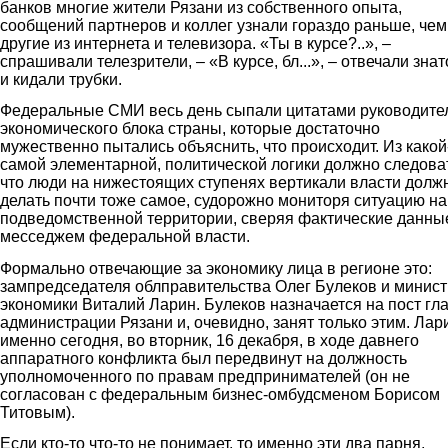
банков многие жители Рязани из собственного опыта,
сообщений партнеров и коллег узнали гораздо раньше, чем
другие из интернета и телевизора. «Ты в курсе?..», –
спрашивали телезрители, – «В курсе, бл...», – отвечали знат
и кидали трубки.
Федеральные СМИ весь день сыпали цитатами руководите
экономического блока страны, которые достаточно
мужественно пытались объяснить, что происходит. Из какой
самой элементарной, политической логики должно следова
что люди на нижестоящих ступенях вертикали власти долж
делать почти тоже самое, судорожно мониторя ситуацию на
подведомственной территории, сверяя фактические данны
месседжем федеральной власти.
Формально отвечающие за экономику лица в регионе это:
зампредседателя облправительства Олег Булеков и минист
экономики Виталий Ларин. Булеков назначается на пост гл
администрации Рязани и, очевидно, занят только этим. Лар
именно сегодня, во вторник, 16 декабря, в ходе давнего
аппаратного конфликта был передвинут на должность
уполномоченного по правам предпринимателей (он не
согласован с федеральным бизнес-омбудсменом Борисом
Титовым).
Если кто-то что-то не понимает, то именно эти два парня,