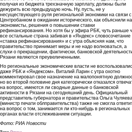
получая из бюджета трехзначную зарплату, должны были
дежурить всю предыдущую ночь. Ну, пусть, не у
несуществующего руля региональной экономики на связи с
Центробанком в ожидании исторического, как объяснили н
экономисты, решения о повышении ставки
рефинансирования. Но хотя бы у эфира РБК, чуть раньше 
все остальные страна забивая в «Яндекс» словосочетание
«ставка рефинансирования» и с утра объясняя нам, что
правительство принимает меры и не надо волноваться, а
слухи о прекращении, фактически, банковской деятельност
Рязани являются преувеличенными.
Но региональные экономические власти не воспользовали
даже РБК и «Яндексом». Виталий Ларин с утра охотно
комментировал свое назначение на малопонятную должнос
но во второй половине дня категорически отказался отвеча
на вопрос, имеются ли сводные данные о банковской
активности в Рязани на сегодняшний день. Официальный
представитель губернатора и правительства Ольга Чуляев
(министр печати облправительства) также не смогла ответи
на вопрос о том, занимается ли кто-нибудь в региональных
органах власти отслеживанием ситуации.
Фото: РИА Новости