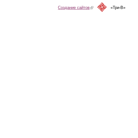
Создание сайтов
(link is external)
«Три-В»