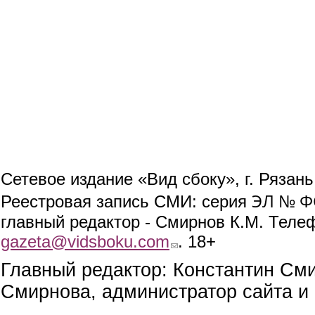
Сетевое издание «Вид сбоку», г. Рязан
ЭЛ № ФС
Реестровая запись СМИ: серия
главный редактор - Смирнов К.М. Телефо
gazeta@vidsboku.com
(link sends e-mail)
. 18+
Главный редактор: Константин См
Смирнова, администратор сайта и 