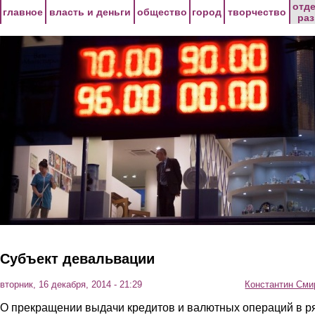
Перейти к основному содержанию
отд
главное
власть и деньги
общество
город
творчество
ра
Субъект девальвации
вторник, 16 декабря, 2014 - 21:29
Константин Сми
О прекращении выдачи кредитов и валютных операций в р