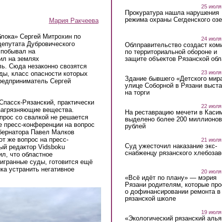
25 июля
Прокуратура нашла нарушения
режима охраны Сегденского озе
Мария Ракчеева
блока» Сергей Митрохин по
24 июля
депутата Дубровического
Облправительство создаст ком
 побывал на
по территориальной обороне и
защите объектов Рязанской обл
ил на землях
ь. Сюда незаконно свозятся
23 июля
ды, класс опасности которых
Здание бывшего «Детского мир
предприниматель Сергей
улице Соборной в Рязани выст
на торги
Спасск-Рязанский, практически
22 июля
 загрязняющие вещества.
На реставрацию мечети в Каси
опрос со свалкой не решается
выделено более 200 миллионов
де пресс-конференции на вопрос
рублей
убернатора Павел Малков
от же вопрос на пресс-
21 июля
Суд ужесточил наказание экс-
ый редактор Vidsboku
снабженцу рязанского хлебоза
л, что областное
игранные суды, готовится ещё
ика устранить негативное
20 июля
«Всё идёт по плану» — мэрия
Рязани родителям, которые пр
о дофинансировании ремонта в
рязанской школе
19 июля
«Экологический рязанский алья