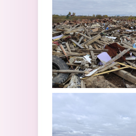
22_svalka_krupno2.png