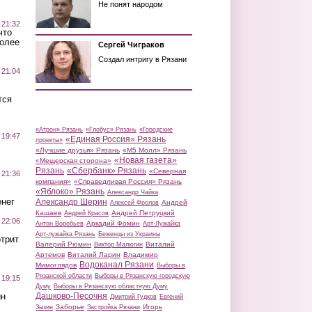
Не понят народом
 21:32
что
более
Сергей Чиграков
Создал интригу в Рязани
 21:04
тся
«Атрон» Рязань
«Глобус» Рязань
«Городские
 19:47
«Единая Россия» Рязань
проекты»
«Лучшие друзья» Рязань
«М5 Молл» Рязань
«Новая газета»
«Мещерская сторона»
Рязань
«Сбербанк» Рязань
«Северная
 21:36
компания»
«Справедливая Россия» Рязань
«Яблоко» Рязань
Александр Чайка
нег
Александр Шерин
Андрей
Алексей Фролов
Кашаев
Андрей Петруцкий
Андрей Красов
 22:06
Аркадий Фомин
Антон Воробьев
Арт-Лужайка
Арт-лужайка Рязань
Беженцы из Украины
трит
Валерий Рюмин
Виталий
Виктор Малюгин
Артемов
Виталий Ларин
Владимир
Водоканал Рязани
Мимоглядов
Выборы в
Рязанской области
Выборы в Рязанскую городскую
 19:15
Думу
Выборы в Рязанскую областную Думу
ин
Дашково-Песочня
Дмитрий Гудков
Евгений
Заборье
Игорь
Зызин
Застройка Рязани