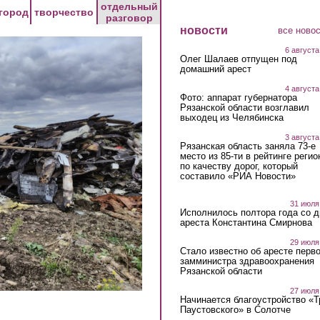
отдельный
город
творчество
разговор
новости
все ново
6 августа
Олег Шалаев отпущен под
домашний арест
4 августа
Фото: аппарат губернатора
Рязанской области возглавил
выходец из Челябинска
3 августа
Рязанская область заняла 73-е
место из 85-ти в рейтинге регио
по качеству дорог, который
составило «РИА Новости»
31 июля
Исполнилось полтора года со д
ареста Константина Смирнова
29 июля
Стало известно об аресте перво
замминистра здравоохранения
Рязанской области
27 июля
Начинается благоустройство «
Паустовского» в Солотче