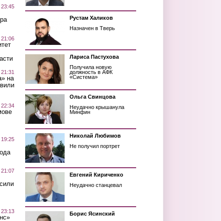
 23:45
Рустам Халиков
ра
Назначен в Тверь
 21:06
итет
Лариса Пастухова
асти
Получила новую
 21:31
должность в АФК
«Система»
а» на
авили
Ольга Свинцова
 22:34
Неудачно крышанула
мове
Минфин
Николай Любимов
 19:25
Не получил портрет
вода
 21:07
Евгений Кириченко
осили
Неудачно станцевал
 23:13
Борис Ясинский
нс»