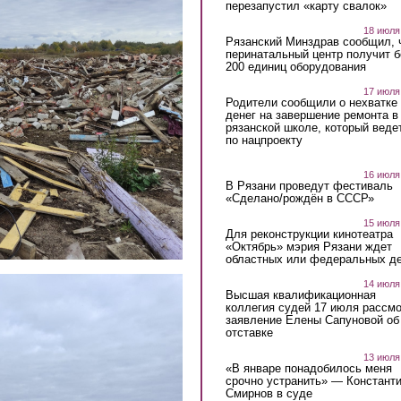
перезапустил «карту свалок»
18 июля
Рязанский Минздрав сообщил, 
перинатальный центр получит 
200 единиц оборудования
17 июля
Родители сообщили о нехватке
денег на завершение ремонта в
рязанской школе, который веде
по нацпроекту
16 июля
В Рязани проведут фестиваль
«Сделано/рождён в СССР»
15 июля
Для реконструкции кинотеатра
«Октябрь» мэрия Рязани ждет
областных или федеральных де
14 июля
Высшая квалификационная
коллегия судей 17 июля рассмо
заявление Елены Сапуновой об
отставке
13 июля
«В январе понадобилось меня
срочно устранить» — Констант
Смирнов в суде