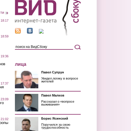
сти
 18:17
 18:59
 19:36
лица
нов
Павел Супрун
Увидел логику в вопросе
жителей
 17:37
ня
Павел Малков
 23:09
Рассказал о «вопросе
го
выживания»
Борис Ясинский
 21:02
Тропы
Поручился за свою
трудоспособность