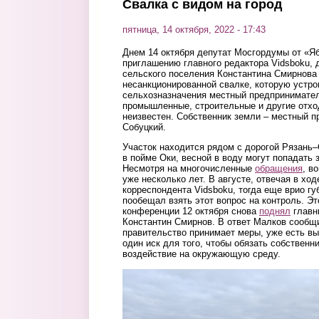
Свалка с видом на город
пятница, 14 октября, 2022 - 17:43
Днем 14 октября депутат Мосгордумы от «Я
приглашению главного редактора Vidsboku, 
сельского поселения Константина Смирнова
несанкционированной свалке, которую устро
сельхозназначения местный предпринимател
промышленные, строительные и другие отхо
неизвестен. Собственник земли – местный 
Собуцкий.
Участок находится рядом с дорогой Рязань–
в пойме Оки, весной в воду могут попадать
Несмотря на многочисленные
обращения
, в
уже несколько лет. В августе, отвечая в хо
корреспондента Vidsboku, тогда еще врио г
пообещал взять этот вопрос на контроль. Эт
конференции 12 октября снова
поднял
главн
Константин Смирнов. В ответ Малков сообщи
правительство принимает меры, уже есть вы
один иск для того, чтобы обязать собственн
воздействие на окружающую среду.
21_svalka_krupno1.png