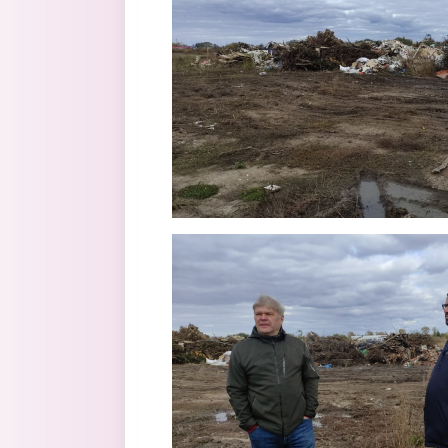
22_svalka_krupno3.png