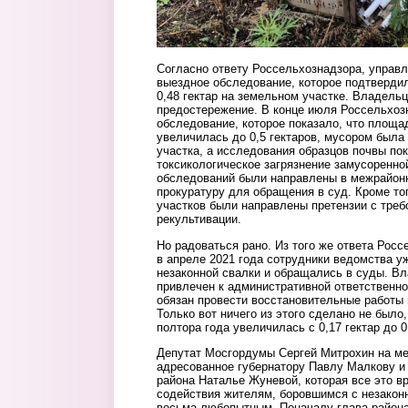
Согласно ответу Россельхознадзора, управ
выездное обследование, которое подтверди
0,48 гектар на земельном участке. Владель
предостережение. В конце июля Россельхоз
обследование, которое показало, что площа
увеличилась до 0,5 гектаров, мусором была
участка, а исследования образцов почвы по
токсикологическое загрязнение замусоренно
обследований были направлены в межрайон
прокуратуру для обращения в суд. Кроме то
участков были направлены претензии с треб
рекультивации.
Но радоваться рано. Из того же ответа Росс
в апреле 2021 года сотрудники ведомства 
незаконной свалки и обращались в суды. В
привлечен к административной ответственн
обязан провести восстановительные работы н
Только вот ничего из этого сделано не было
полтора года увеличилась с 0,17 гектар до 0
Депутат Мосгордумы Сергей Митрохин на ме
адресованное губернатору Павлу Малкову и 
района Наталье Жуневой, которая все это в
содействия жителям, боровшимся с незакон
весьма любопытным. Поначалу глава района 