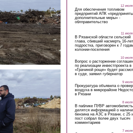
12 июля
Для обеспечения топливом
предприятий АПК «предпринят
дополнительные меры» -
облправительство
11 июля
В Рязанской области сельский
глава, сбивший насмерть 16-ле
подростка, приговорен к 7 года
колонии-поселения
10 июля
Вопрос о расторжении соглаше
по реализации инвестпроекта в
«Грачиной роще» будет рассмо
в суде, заявил губернатор
9 июля
Прокуратура объявила о провер
воздуха в микрорайоне Недост
в Рязани
8 июля
В паблике ПУВР автомобилист
делятся информацией о наличи
бензина на АЗС в Рязани, с 25 
пост собрал более двух тысяч
комментариев
7 июля