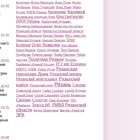
Кочетков
Игорь Морозов
Игорь
Игорь Путин
 23:35
Трубицын
Игорь Туровский
Игорь Яшин
Ирина
Касимов
Канищево
КПРФ Рязань
Кусова
ы
Константиново
Касимовская городская Дума
ЛДПР Рязань
Лыбедский бульвар
Людмила Кибальникова
Министерство печати
Рязанской области
Минлесхоз Рязанской области
 22:16
Михаил Малахов
Михаил Пронин
Мост через Оку
Олег
Николай Булаев
Николай Пилюгин
тнего
Олег Ковалев
Булеков
Олег Шишов
м
Ольга Чуляева
Ольга Мишина
Петр Пыленок
Подбелка
Поджоги машин
Пойма Павловки
Пойма
Политика Рязани
Поляны
трех рек
 20:55
РГУ им. Есенина
ния
Праймериз «Единой России»
Рязанская
РМПТС
РНПК
Роман Путин
трен
городская Дума
Рязанский кремль
Рязанский
Рязанский нефтезавод
Рязань
район
Сасово
Рязанский цирк
 20:43
ке
Северный обход
Семен Сазонов
Сергей Дудукин
оево
Сергей Ежов
Сергей Сальников
Сергей Филимонов
Скопин
Солотча
Спас-Клепики
ТРЦ
УМВД Рязанской
Трасса М5
«Премьер»
 23:25
области
Шаукат Ахметов
Федор Провоторов
ы
ЭРА
и
июня
 20:08