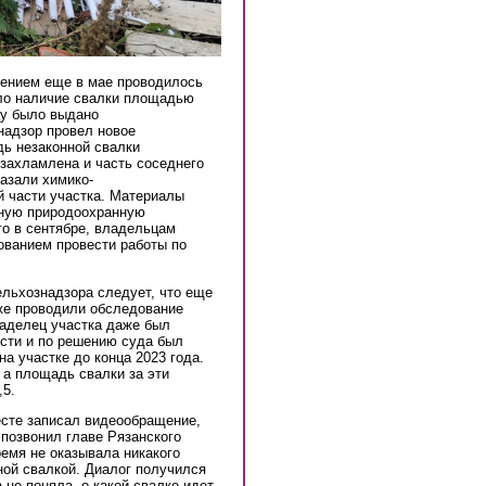
лением еще в мае проводилось
ло наличие свалки площадью
цу было выдано
надзор провел новое
дь незаконной свалки
 захламлена и часть соседнего
казали химико-
й части участка. Материалы
ную природоохранную
го в сентябре, владельцам
ованием провести работы по
ельхознадзора следует, что еще
уже проводили обследование
ладелец участка даже был
ости и по решению суда был
а участке до конца 2023 года.
, а площадь свалки за эти
,5.
сте записал видеообращение,
позвонил главе Рязанского
ремя не оказывала никакого
ной свалкой. Диалог получился
не поняла, о какой свалке идет