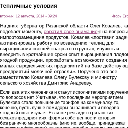
Тепличные условия
вторник, 12 августа, 2014 - 09:24
Игорь Ег
На днях губернатор Рязанской области Олег Ковалев, ка
подобает моменту,
обратил свое внимание
(link is external)
на вопросы
импортозамещения продуктов. Ковалев «поставил зада
активизировать работу по возведению теплиц для
выращивания овощей «закрытого грунта», изучить и
внедрить в кротчайшие сроки опыт выращивания плодо
ягодной продукции, проработать возможности создания
малых сыродельческих предприятий на базе действую
предприятий молочной отрасли». Поручено это все
заместителю Ковалева Олегу Булекову и министру
сельского хозяйства Дмитрию Андрееву.
Если два этих чиновника и станут исполнителями поручени
то вопросов нет. Учитывая, что последним мероприятием
Булекова стало повышение тарифов на коммуналку, то,
конечно, пусть лучше помидоры выращивает и плодово-
ягодный опыт изучает. Если же речь идет о рязанских
сельхозпредприятиях, формы собственности которых
безгранично многообразны (многие, вообще, принадлежат