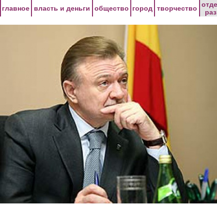
Перейти к основному содержанию
отд
главное
власть и деньги
общество
город
творчество
ра