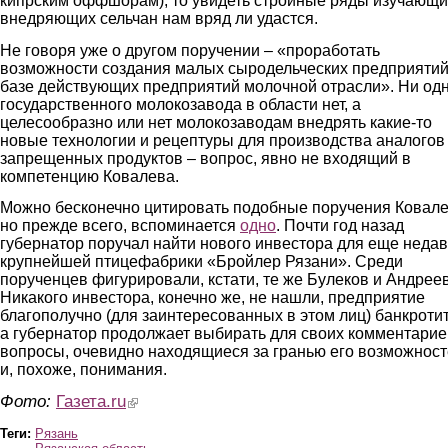
кипрским оффшорам), то увидеть стройные ряды изучающи
внедряющих сельчан нам вряд ли удастся.
Не говоря уже о другом поручении – «проработать
возможности создания малых сыродельческих предприятий
базе действующих предприятий молочной отрасли». Ни од
государственного молокозавода в области нет, а
целесообразно или нет молокозаводам внедрять какие-то
новые технологии и рецептуры для производства аналогов
запрещенных продуктов – вопрос, явно не входящий в
компетенцию Ковалева.
Можно бесконечно цитировать подобные поручения Ковале
но прежде всего, вспоминается
одно
. Почти год назад
губернатор поручал найти нового инвестора для еще неда
крупнейшей птицефабрики «Бройлер Рязани». Среди
порученцев фигурировали, кстати, те же Булеков и Андреев
Никакого инвестора, конечно же, не нашли, предприятие
благополучно (для заинтересованных в этом лиц) банкротит
а губернатор продолжает выбирать для своих комментарие
вопросы, очевидно находящиеся за гранью его возможнос
и, похоже, понимания.
Фото:
Газета.ru
(link is external)
Теги:
Рязань