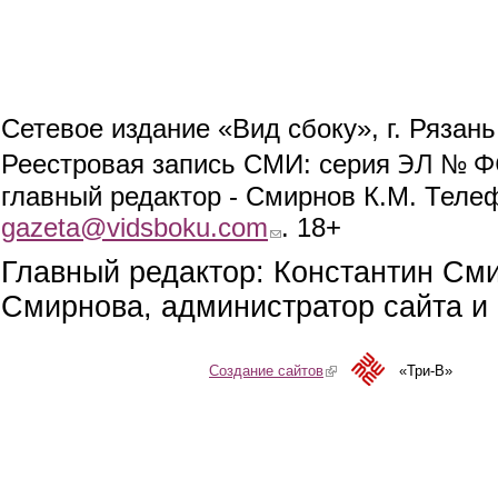
Сетевое издание «Вид сбоку», г. Рязан
ЭЛ № ФС
Реестровая запись СМИ: серия
главный редактор - Смирнов К.М. Телефо
gazeta@vidsboku.com
(link sends e-mail)
. 18+
Главный редактор: Константин См
Смирнова, администратор сайта и 
Создание сайтов
(link is external)
«Три-В»