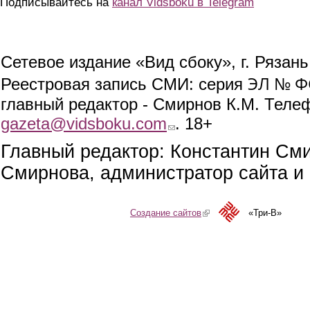
Подписывайтесь на
канал Vidsboku в Telegram
Сетевое издание «Вид сбоку», г. Рязан
ЭЛ № ФС
Реестровая запись СМИ: серия
главный редактор - Смирнов К.М. Телефо
gazeta@vidsboku.com
(link sends e-mail)
. 18+
Главный редактор: Константин См
Смирнова, администратор сайта и 
Создание сайтов
(link is external)
«Три-В»