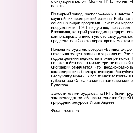
о ситуации в целом. Молчит ГРПЗ, молчит «
власть.
Приборный завод, расположенный в центре Р
крупнейших предприятий региона. Работает в
основных видов продукции – системы управ
вооружением. В 2015 году завод возглавил
Баранкина, который руководил предприятием
компенсировали почетную отставку должнос
председателя Совета директоров и местом 
Полковник Будагов, ветеран «Вымпела», до 
начальником центрального управления Рост
подразделения ведомства в ряде регионов. 
палате, в бизнесе, в министерстве внешней
биографии отмечается, что «неоднократно 
командировки в Демократическую Республи
Республику Иран». В политических кругах в
губернатора Олега Ковалева поговаривали о
Будагова.
Заместителями Будагова на ГРПЗ были тру
зампредседателя облправительства Сергей
природных ресурсов Игорь Авдеев.
Фото: rostec.ru.