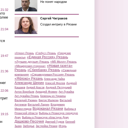
Не понят народом
 21:32
что
более
Сергей Чиграков
Создал интригу в Рязани
 21:04
тся
«Атрон» Рязань
«Глобус» Рязань
«Городские
 19:47
«Единая Россия» Рязань
проекты»
«Лучшие друзья» Рязань
«М5 Молл» Рязань
«Новая газета»
«Мещерская сторона»
Рязань
«Сбербанк» Рязань
«Северная
 21:36
компания»
«Справедливая Россия» Рязань
«Яблоко» Рязань
Александр Чайка
нег
Александр Шерин
Андрей
Алексей Фролов
Кашаев
Андрей Петруцкий
Андрей Красов
 22:06
Аркадий Фомин
Антон Воробьев
Арт-Лужайка
Арт-лужайка Рязань
Беженцы из Украины
трит
Валерий Рюмин
Виталий
Виктор Малюгин
Артемов
Виталий Ларин
Владимир
Водоканал Рязани
Мимоглядов
Выборы в
Рязанской области
Выборы в Рязанскую городскую
 19:15
Думу
Выборы в Рязанскую областную Думу
ин
Дашково-Песочня
Дмитрий Гудков
Евгений
Заборье
Игорь
Зызин
Застройка Рязани