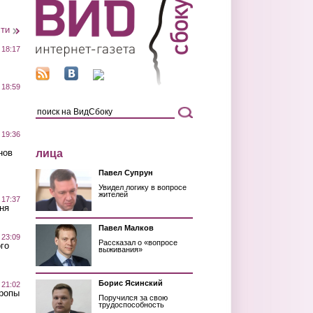
сти
 18:17
 18:59
 19:36
лица
нов
Павел Супрун
Увидел логику в вопросе
жителей
 17:37
ня
Павел Малков
 23:09
Рассказал о «вопросе
го
выживания»
Борис Ясинский
 21:02
Тропы
Поручился за свою
трудоспособность