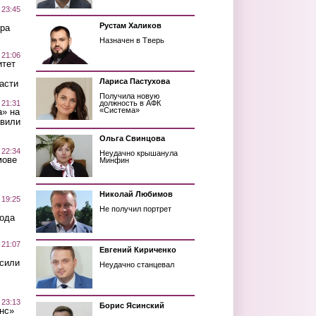
 23:45
Рустам Халиков
ра
Назначен в Тверь
 21:06
итет
Лариса Пастухова
асти
Получила новую
 21:31
должность в АФК
«Система»
а» на
авили
Ольга Свинцова
 22:34
Неудачно крышанула
мове
Минфин
Николай Любимов
 19:25
Не получил портрет
вода
 21:07
Евгений Кириченко
осили
Неудачно станцевал
 23:13
Борис Ясинский
нс»