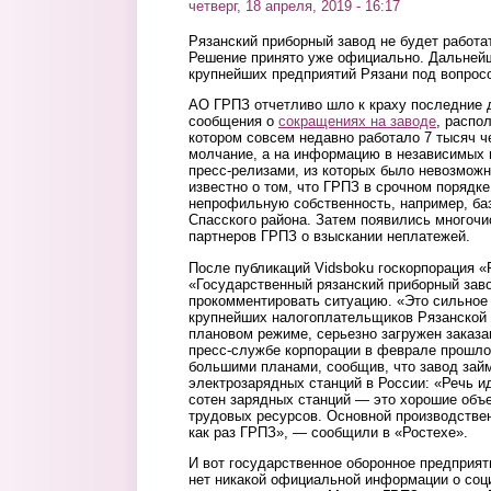
четверг, 18 апреля, 2019 - 16:17
Рязанский приборный завод не будет работат
Решение принято уже официально. Дальней
крупнейших предприятий Рязани под вопрос
АО ГРПЗ отчетливо шло к краху последние 
сообщения о
сокращениях на заводе
, распо
котором совсем недавно работало 7 тысяч ч
молчание, а на информацию в независимых 
пресс-релизами, из которых было невозможн
известно о том, что ГРПЗ в срочном порядке
непрофильную собственность, например, ба
Спасского района. Затем появились многочи
партнеров ГРПЗ о взыскании неплатежей.
После публикаций Vidsboku госкорпорация «
«Государственный рязанский приборный зав
прокомментировать ситуацию. «Это сильное 
крупнейших налогоплательщиков Рязанской 
плановом режиме, серьезно загружен заказ
пресс-службе корпорации в феврале прошло
большими планами, сообщив, что завод зай
электрозарядных станций в России: «Речь и
сотен зарядных станций — это хорошие объ
трудовых ресурсов. Основной производствен
как раз ГРПЗ», — сообщили в «Ростехе».
И вот государственное оборонное предприят
нет никакой официальной информации о соц