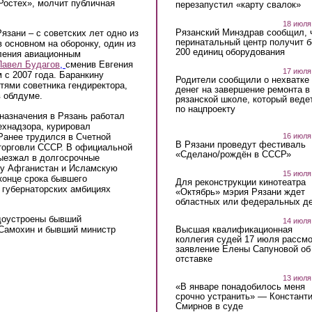
Ростех», молчит публичная
перезапустил «карту свалок»
18 июля
Рязанский Минздрав сообщил, 
язани – с советских лет одно из
перинатальный центр получит 
 основном на оборонку, один из
200 единиц оборудования
ления авиационным
Павел Будагов
,
сменив Евгения
17 июля
 с 2007 года. Баранкину
Родители сообщили о нехватке
тями советника гендиректора,
денег на завершение ремонта в
в облдуме.
рязанской школе, который веде
по нацпроекту
назначения в Рязань работал
ехнадзора, курировал
Ранее трудился в Счетной
16 июля
В Рязани проведут фестиваль
 торговли СССР. В официальной
«Сделано/рождён в СССР»
выезжал в долгосрочные
ку Афганистан и Исламскую
15 июля
 конце срока бывшего
Для реконструкции кинотеатра
 губернаторских амбициях
«Октябрь» мэрия Рязани ждет
областных или федеральных де
доустроены бывший
14 июля
Высшая квалификационная
 Самохин и бывший министр
коллегия судей 17 июля рассмо
заявление Елены Сапуновой об
отставке
13 июля
«В январе понадобилось меня
срочно устранить» — Констант
Смирнов в суде