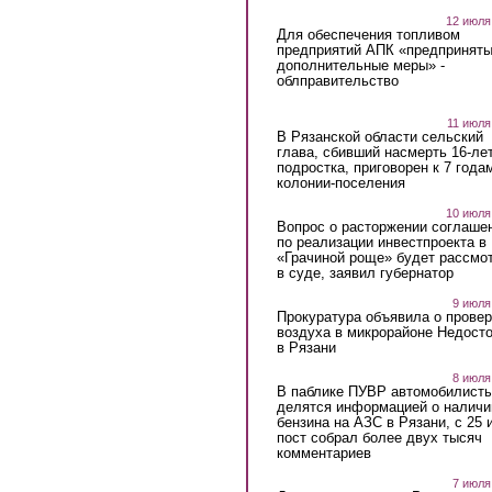
12 июля
Для обеспечения топливом
предприятий АПК «предпринят
дополнительные меры» -
облправительство
11 июля
В Рязанской области сельский
глава, сбивший насмерть 16-ле
подростка, приговорен к 7 года
колонии-поселения
10 июля
Вопрос о расторжении соглаше
по реализации инвестпроекта в
«Грачиной роще» будет рассмо
в суде, заявил губернатор
9 июля
Прокуратура объявила о провер
воздуха в микрорайоне Недост
в Рязани
8 июля
В паблике ПУВР автомобилист
делятся информацией о наличи
бензина на АЗС в Рязани, с 25 
пост собрал более двух тысяч
комментариев
7 июля