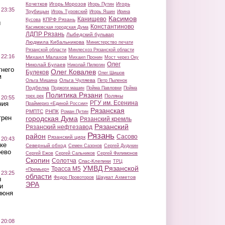
Кочетков
Игорь Морозов
Игорь
Игорь Путин
 23:35
Трубицын
Игорь Туровский
Игорь Яшин
Ирина
Касимов
Канищево
КПРФ Рязань
Кусова
ы
Константиново
Касимовская городская Дума
ЛДПР Рязань
Лыбедский бульвар
Людмила Кибальникова
Министерство печати
Рязанской области
Минлесхоз Рязанской области
 22:16
Михаил Малахов
Михаил Пронин
Мост через Оку
Олег
Николай Булаев
Николай Пилюгин
тнего
Олег Ковалев
Булеков
Олег Шишов
м
Ольга Чуляева
Ольга Мишина
Петр Пыленок
Подбелка
Поджоги машин
Пойма Павловки
Пойма
Политика Рязани
Поляны
трех рек
 20:55
РГУ им. Есенина
ния
Праймериз «Единой России»
Рязанская
РМПТС
РНПК
Роман Путин
трен
городская Дума
Рязанский кремль
Рязанский
Рязанский нефтезавод
Рязань
район
Сасово
Рязанский цирк
 20:43
ке
Северный обход
Семен Сазонов
Сергей Дудукин
оево
Сергей Ежов
Сергей Сальников
Сергей Филимонов
Скопин
Солотча
Спас-Клепики
ТРЦ
УМВД Рязанской
Трасса М5
«Премьер»
 23:25
области
Шаукат Ахметов
Федор Провоторов
ы
ЭРА
и
июня
 20:08