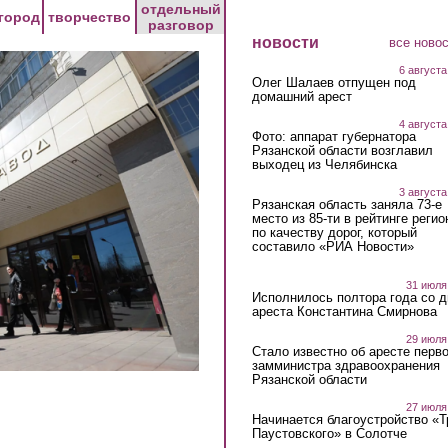
отдельный
город
творчество
разговор
новости
все ново
6 августа
Олег Шалаев отпущен под
домашний арест
4 августа
Фото: аппарат губернатора
Рязанской области возглавил
выходец из Челябинска
3 августа
Рязанская область заняла 73-е
место из 85-ти в рейтинге регио
по качеству дорог, который
составило «РИА Новости»
31 июля
Исполнилось полтора года со д
ареста Константина Смирнова
29 июля
Стало известно об аресте перво
замминистра здравоохранения
Рязанской области
27 июля
Начинается благоустройство «
Паустовского» в Солотче