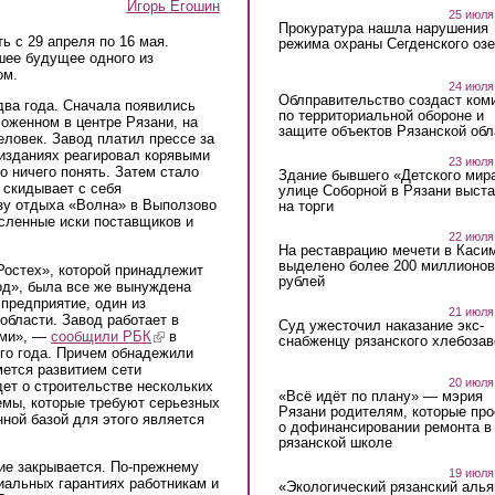
Игорь Егошин
25 июля
Прокуратура нашла нарушения
ь с 29 апреля по 16 мая.
режима охраны Сегденского озе
шее будущее одного из
ом.
24 июля
Облправительство создаст ком
два года. Сначала появились
по территориальной обороне и
ложенном в центре Рязани, на
защите объектов Рязанской обл
еловек. Завод платил прессе за
изданиях реагировал корявыми
23 июля
о ничего понять. Затем стало
Здание бывшего «Детского мир
 скидывает с себя
улице Соборной в Рязани выст
зу отдыха «Волна» в Выползово
на торги
сленные иски поставщиков и
22 июля
На реставрацию мечети в Каси
выделено более 200 миллионов
Ростех», которой принадлежит
рублей
од», была все же вынуждена
предприятие, один из
21 июля
области. Завод работает в
Суд ужесточил наказание экс-
ами», —
сообщили РБК
(link is external)
в
снабженцу рязанского хлебоза
го года. Причем обнадежили
мется развитием сети
20 июля
дет о строительстве нескольких
«Всё идёт по плану» — мэрия
емы, которые требуют серьезных
Рязани родителям, которые пр
ной базой для этого является
о дофинансировании ремонта в
рязанской школе
ие закрывается. По-прежнему
19 июля
иальных гарантиях работникам и
«Экологический рязанский алья