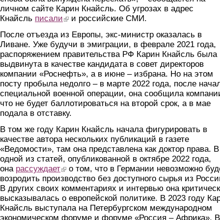
личном сайте Карин Кнайсль. Об угрозах в адрес
Кнайсль
писали
(link is external)
и российские СМИ.
После отъезда из Европы, экс-министр оказалась в
Ливане. Уже будучи в эмиграции, в феврале 2021 года,
распоряжением правительства РФ Карин Кнайсль была
выдвинута в качестве кандидата в совет директоров
компании «Роснефть», а в июне – избрана. Но на этом
посту пробыла недолго – в марте 2022 года, после нача
специальной военной операции, она сообщила компани
что не будет баллотироваться на второй срок, а в мае
подала в отставку.
В том же году Карин Кнайсль начала фигурировать в
качестве автора нескольких публикаций в газете
«Ведомости», там она представлена как доктор права. В
одной из статей, опубликованной в октябре 2022 года,
она
рассуждает
(link is external)
о том, что в Германии невозможно буд
возродить производство без доступного сырья из Росси
В других своих комментариях и интервью она критичес
высказывалась о европейской политике. В 2023 году Ка
Кнайсль выступала на Петербургском международном
экономическом форуме и форуме «Россия – Африка». В