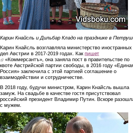
Карин Кнайсль и Дильбар Кладо на празднике в Петруш
Карин Кнайсль возглавляла министерство иностранных
дел Австрии в 2017-2019 годах. Как
пишет
(link is external)
«Коммерсантъ», она заняла пост в правительстве по
квоте Австрийской партии свободы, в 2016 году «Едина
Россия» заключила с этой партией соглашение о
взаимодействии и сотрудничестве.
В 2018 году, будучи министром, Карин Кнайсль вышла
замуж. На свадьбе в качестве гостя присутствовал
российский президент Владимир Путин. Вскоре разошл
с мужем.
svadba.jpg