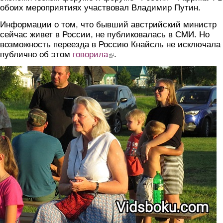
обоих мероприятиях участвовал Владимир Путин.
Информации о том, что бывший австрийский министр
сейчас живет в России, не публиковалась в СМИ. Но
возможность переезда в Россию Кнайсль не исключала
публично об этом
говорила
(link is external)
.
foto.jpg