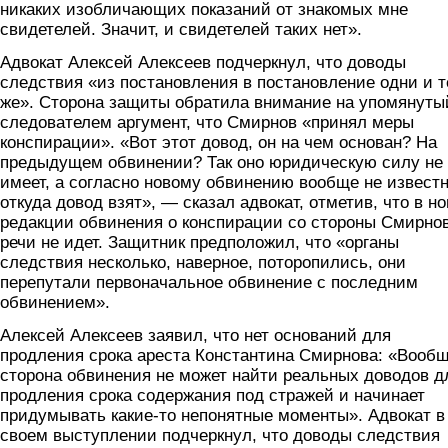
никаких изобличающих показаний от знакомых мне
свидетелей. Значит, и свидетелей таких нет».
Адвокат Алексей Алексеев подчеркнул, что доводы
следствия «из постановления в постановление одни и т
же». Сторона защиты обратила внимание на упомянуты
следователем аргумент, что Смирнов «принял меры
конспирации». «Вот этот довод, он на чем основан? На
предыдущем обвинении? Так оно юридическую силу не
имеет, а согласно новому обвинению вообще не известн
откуда довод взят», — сказал адвокат, отметив, что в н
редакции обвинения о конспирации со стороны Смирно
речи не идет. Защитник предположил, что «органы
следствия несколько, наверное, поторопились, они
перепутали первоначальное обвинение с последним
обвинением».
Алексей Алексеев заявил, что нет оснований для
продления срока ареста Константина Смирнова: «Вооб
сторона обвинения не может найти реальных доводов д
продления срока содержания под стражей и начинает
придумывать какие-то непонятные моменты». Адвокат в
своем выступлении подчеркнул, что доводы следствия