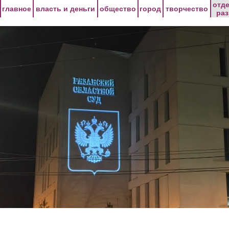
Перейти к основному содержанию
отд
главное
власть и деньги
общество
город
творчество
ра