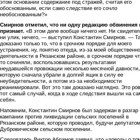
этом основании содержание под стражей, считая его
обоснованным, если само следствие его сочло
необоснованным?»
Смирнов отметил, что ни одну редакцию обвинения 
признает.
«В этом деле вообще ничего нет. Ни свидетел
ни улик, ничего, — выступил Константин Смирнов. — Т
доказано только то, что в срочном порядке для моего
устранения, ну, понятно откуда, из-за моей общественн
деятельности в Рязанском районе, в срочном порядке чт
то сочиняли, воспользовавшись результатами
неудавшейся провокации несколько месячной давности,
которую сначала убрали в долгий ящик в силу ее
неубедительности, а потом из-за необходимости
реанимировали. Вот это там доказано наглядно. Это ро
тот самый случай, когда в ходе следствия вышли на с
себя».
Напомним, Константин Смирнов был задержан в разгар
кампании против ликвидации сельских поселений в
Рязанском районе, которую проводил, будучи депутатом
Дубровическом сельском поселении.
Следователь Виктор Абрамов заявил, что «доводы о то