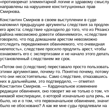
«противоречат элементарной логике и здравому смыслу
направлены на нарушение конституционных прав
Смирнова.
Константин Смирнов в своем выступлении в суде
напомнил предыдущие аргументы следствия за продле
его ареста: следствие «доходило до того, что из Рязанс
района невозможно довезти обвиняемого», «следствие
говорило, что под домашним арестом невозможно
отследить передвижения обвиняемого, что очевидная
нелепость», следствие просило продлить арест, чтобы
ознакомить его с экспертизами и не начало этого делать
установленный следствием же срок.
«Потом оно (следствие) переставало просто пользовать
этими аргументами, почему-то. Понятно почему, потому
что они несостоятельны. Само следствие, отказавшись 
них в дальнейшем, это подтвердило, — отметил
Константин Смирнов. — Кардинальное изменение
редакции обвинения, оно говорит же не только о том, чт
никакой конспирации, о которой изначально шла речь, н
было, но и о том, что первоначальное обвинение, значит
было не обосновано? А как же мне суды продлевали на