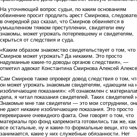
На уточняющий вопрос судьи, по каким основаниям
обвинение просит продлить арест Смирнова, следовате
в очередной раз сказал, что Смирнов обвиняется в
умышленном тяжком преступлении, свидетели ему
знакомы, может угрожать потерпевшему и свидетелям,
скрыться от следствия и суда.
«Каким образом знакомство свидетельствует о том, что
Смирнов может угрожать? Да никаким. Это просто
надуманные какие-то доводы органов следствия», —
отметил адвокат Константина Смирнова Алексей Алексе
Сам Смирнов также опроверг довод следствия о том, чт
он может угрожать знакомым свидетелям, «дающим на 
изобличающие показания»: «Я ознакомлен с материал
дела, я читал показания свидетелей. Таких свидетелей н
Знакомые мне там свидетели — это мои сотрудники, он
не дают никакие изобличающие показания. Это просто
перевирание очевидного факта. Они говорят о том, что
материалы про фонд капремонта готовились так же, как
все остальные, ну и какие-то формальные вещи, кто че
занимается, какие у них служебные обязанности. Нет