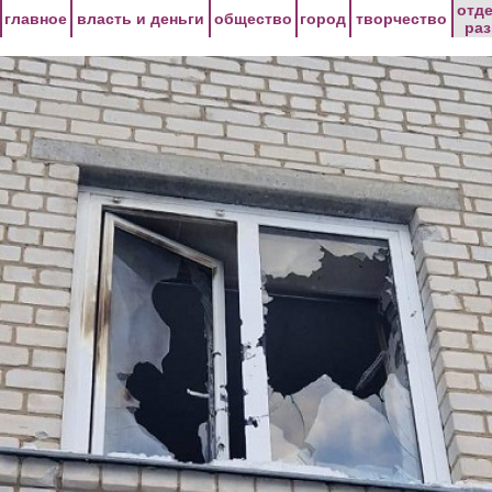
Перейти к основному содержанию
отд
главное
власть и деньги
общество
город
творчество
ра