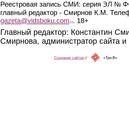
ЭЛ № ФС
Реестровая запись СМИ: серия
главный редактор - Смирнов К.М. Телефо
gazeta@vidsboku.com
(link sends e-mail)
. 18+
Главный редактор: Константин См
Смирнова, администратор сайта и 
Создание сайтов
(link is external)
«Три-В»