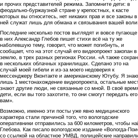
и прочих представителей режима. Запомните дети: в
феодально-буржаузной стране у крепостных, к касте
которых вы относитесь, нет никаких прав и все законы в
ней служат лишь для обмана и связывания вашей воли
Последние несколько постов выглядят и вовсе пугающ
в них Александр Глебов пишет стихи всё на ту же
наболевшую тему, говорит, что может погибнуть, и
сообщает, что на этот случай его видеопроект закопан в
землю, в трех разных регионах России. «А также сохра
в нескольких облачных хранилищах. Сделано это на
случай моей гибели и из-за моего недоверия к
мессенджеру Вконтакте и американскому Ютубу. Я зна
лишь 1 местонахождение видеопроекта, остальные мес
знают другие люди, не связанные со мной. В своё врем
дети, если вы того захотите, то они смогут передать его
вам».
Возможно, именно эти посты уже явно медицинского
характера стали причиной того, что вологодские
оперативники отправились за 600 километров, чтобы на
Глебова. Как писало вологодское издание «Вологда-Пои
со ссылкой на областное УМВД, полицейские направил