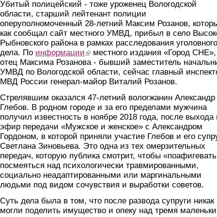
Убитый полицейский - тоже уроженец Вологодской
области, старший лейтенант полиции
оперуполномоченный 28-летний Максим Розанов, котор
как сообщал сайт местного УМВД, прибыл в село Высок
Рыбновского района в рамках расследования уголовног
дела. По
информации
(link is external)
местного издания «Город СHE»,
отец Максима Розанова - бывший заместитель начальн
УМВД по Вологодской области, сейчас главный инспект
МВД России генерал-майор Виталий Розанов.
Стрелявшим оказался 47-летний вологжанин Александр
Глебов. В родном городе и за его пределами мужчина
получил известность в ноябре 2018 года, после выхода 
эфир передачи «Мужское и женское» с Александром
Гордоном, в которой приняли участие Глебов и его супр
Светлана Зиновьева. Это одна из тех омерзительных
передач, которую публика смотрит, чтобы «поафигевать
посмеяться над психологически травмированными,
социально неадаптированными или маргинальными
людьми под видом сочувствия и выработки советов.
Суть дела была в том, что после развода супруги никак
могли поделить имущество и опеку над тремя маленьк