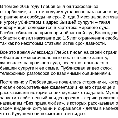
В том же 2018 году Глебов был оштрафован за
оскорбление, а затем получил уголовное наказание в в
ограничения свободы на срок 2 года 3 месяца за истяза
и угрозу убийством в адрес бывшей супруги – такая
информация содержится в картотеке мирового суда.
Глебов обжаловал приговор и областной суд Вологодск
области снизил наказание до 1,5 лет ограничения свобо
так как по некоторым статьям истек срок давности.
Все это время Александр Глебов писал на своей страни
«ВКонтакте» многочисленные посты в свою защиту,
жаловался на произвол суда, нелестно отзывался о
бывшей супруге и ее семье. Публиковал видео склок,
телефонных разговоров со взаимными обвинениями.
Постепенно у Глебова даже появились сторонники, кот
писали одобрительные комментарии на его странице и
рассказывали истории своих мужских страданий. Мужч
запустил собственный «видеопроект» – серию роликов 
названием «Без права любви», в которых рассказывал о
своем видении ситуации и обращался к детям в надежд
что в будущем они посмотрят эти видео.