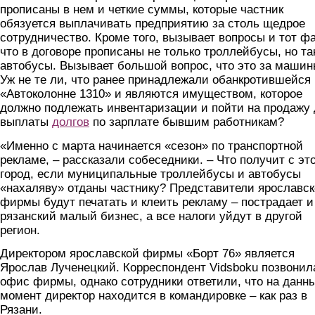
прописаны в нем и четкие суммы, которые частник
обязуется выплачивать предприятию за столь щедрое
сотрудничество. Кроме того, вызывает вопросы и тот фа
что в договоре прописаны не только троллейбусы, но та
автобусы. Вызывает большой вопрос, что это за машин
Уж не те ли, что ранее принадлежали обанкротившейся
«Автоколонне 1310» и являются имуществом, которое
должно подлежать инвентаризации и пойти на продажу
выплаты
долгов
по зарплате бывшим работникам?
«Именно с марта начинается «сезон» по транспортной
рекламе, – рассказали собеседники. – Что получит с эт
город, если муниципальные троллейбусы и автобусы
«нахаляву» отданы частнику? Представители ярославс
фирмы будут печатать и клеить рекламу – пострадает и
рязанский малый бизнес, а все налоги уйдут в другой
регион.
Директором ярославской фирмы «Борт 76» является
Ярослав Лученецкий. Корреспондент Vidsboku позвонил
офис фирмы, однако сотрудники ответили, что на данн
момент директор находится в командировке – как раз в
Рязани.