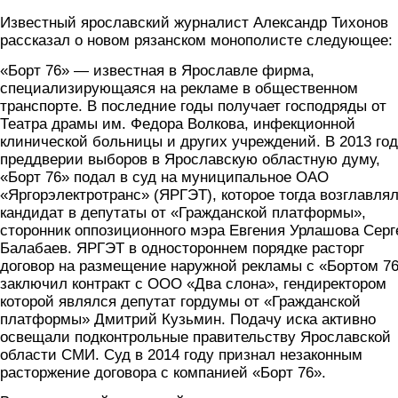
Известный ярославский журналист Александр Тихонов
рассказал о новом рязанском монополисте следующее:
«Борт 76» — известная в Ярославле фирма,
специализирующаяся на рекламе в общественном
транспорте. В последние годы получает господряды от
Театра драмы им. Федора Волкова, инфекционной
клинической больницы и других учреждений. В 2013 год
преддверии выборов в Ярославскую областную думу,
«Борт 76» подал в суд на муниципальное ОАО
«Яргорэлектротранс» (ЯРГЭТ), которое тогда возглавля
кандидат в депутаты от «Гражданской платформы»,
сторонник оппозиционного мэра Евгения Урлашова Серг
Балабаев. ЯРГЭТ в одностороннем порядке расторг
договор на размещение наружной рекламы с «Бортом 76
заключил контракт с ООО «Два слона», гендиректором
которой являлся депутат гордумы от «Гражданской
платформы» Дмитрий Кузьмин. Подачу иска активно
освещали подконтрольные правительству Ярославской
области СМИ. Суд в 2014 году признал незаконным
расторжение договора с компанией «Борт 76».