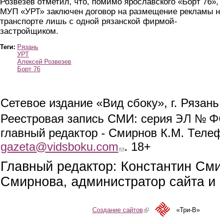
Розвезев отметил, что, помимо ярославского «Борт 76»,
МУП «УРТ» заключен договор на размещение рекламы 
транспорте лишь с одной рязанской фирмой-
застройщиком.
Теги:
Рязань
УРТ
Алексей Розвезев
Борт 76
Сетевое издание «Вид сбоку», г. Рязан
ЭЛ № ФС
Реестровая запись СМИ: серия
главный редактор - Смирнов К.М. Телефо
gazeta@vidsboku.com
(link sends e-mail)
. 18+
Главный редактор: Константин См
Смирнова, администратор сайта и 
Создание сайтов
(link is external)
«Три-В»