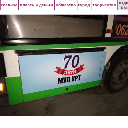
Перейти к основному содержанию
отд
главное
власть и деньги
общество
город
творчество
ра