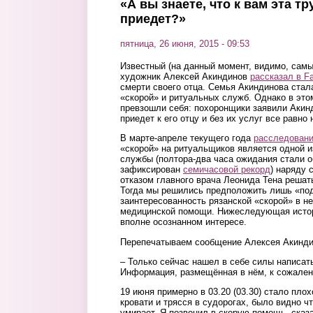
«А вы знаете, что к вам эта т
приедет?»
пятница, 26 июня, 2015 - 09:53
Известный (на данный момент, видимо, самы
художник Алексей Акиндинов
рассказал в F
смерти своего отца. Семья Акиндинова стал
«скорой» и ритуальных служб. Однако в это
превзошли себя: похоронщики заявили Акинд
приедет к его отцу и без их услуг все равно 
В марте-апреле текущего года
расследовани
«скорой» на ритуальщиков является одной и
службы (полтора-два часа ожидания стали 
зафиксирован
семичасовой рекорд
) наряду 
отказом главного врача Леонида Тена решат
Тогда мы решились предположить лишь «по
заинтересованность рязанской «скорой» в н
медицинской помощи. Нижеследующая истор
вполне осознанном интересе.
Перепечатываем сообщение Алексея Акинди
– Только сейчас нашел в себе силы написать 
Информация, размещённая в нём, к сожален
19 июня примерно в 03.20 (03.30) стало пло
кровати и трясся в судорогах, было видно чт
умирает. Я позвонил в скорую помощь, сказ