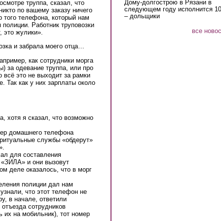
Дому-долгострою в Рязани в
осмотре труппа, сказал, что
следующем году исполнится 10
никто по вашему заказу ничего
– дольщики
р того телефона, который нам
полиции. Работник труповозки
все ново
, это жулики».
озка и забрала моего отца…
апример, как сотрудники морга
) за одевание труппа, или про
 всё это не выходит за рамки
е. Так как у них зарплаты около
, хотя я сказал, что возможно
мер домашнего телефона
 ритуальные службы «обдерут»
».
хал для составления
г «ЗИЛА» и они вызовут
ом деле оказалось, что в морг
еления полиции дал нам
узнали, что этот телефон не
у, в начале, ответили
 отъезда сотрудников
 их на мобильник), тот номер