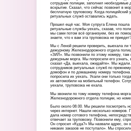
сотрудник полиции, заполнил необходимые 
вскрытие. Сказал, что сейчас позвонит в мо
бесплатную труповозку. Когда полицейский 
ритуальных служб оставались ждать.
Прошел ещё час. Моя супруга Елена пошла н
ритуальные службы уехать, сказав, что пол
мы сами потом всё организуем, без их помо
знаете, что к вам эта труповозка не приедет
Мы с Леной решили проверить, выехала ли 
дежурному Железнодорожного отдела полиц
«ЗИЛ». Мы позвонили по этому номеру, там
дежурным морга. Мы попросили его узнать, 
сказал «Да, выехала, ожидайте». Мы ждали. 
сотрудников ритуальных служб по прежнему 
домофон и по домашнему номеру телефона. 
попросила их уехать. Ухали они только тогда
их автомобили на мобильный телефон. Сотр
уехали, труповозка не ехала.
Мы звонили по тому номеру телефона морга
Железнодорожного отдела полиции, но номе
Было около 08.00. Мы решили посмотреть н
через интернет. Нашли несколько номеров.
дала номер сотового телефона, непосредств
отвечает за труповозку. Позвонили ему, спр
Он спросил «Куда?» Мы назвали адрес, он 
никаких заказов не поступало». Мы спросили