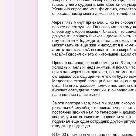
плохо, у него судороги, мне кажется он умир
Женщина спросила имя, фамилию, отчество 
спросила номер моего домашнего телефона.
Через пять минут приехала,… но не скорая 
вернее её сотрудник. Он позвонил по тому 
оператору скорой помощи. Сказал, что сейч
документы собрать и каковы должны быть н
ему ответил «Подождите, я вызвал скорую п
может быть он ещё жив и находится в коме!
агентства сказал «А вы знаете, что скорой 
часа?» Говорил он это с интонацией абсолю
Прошло полчаса, скорой помощи не было, от
холодный, белый, недвижимый, я понял, что
приехала через полтора часа, после моего в
складывалось ощущение, что они будто выж
Медсестра скорой помощи была одна, она да
отца. На его страховом полисе поставила отм
вызовет сотрудника полиции, и он заполнит
направление на вскрытие.
За эти полтора часа, пока мы ждали скорую
ритуальной службы, что приехал через пять 
постоянно звонил нам по телефону и домофо
квартиру и категорически попросили уехать.
подъехал ещё один сотрудник другой ритуа
ожидать у подъезда.
В 06.00 (примерно через час после приезда 