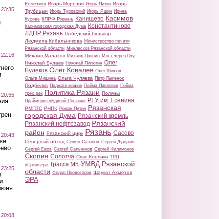
Кочетков
Игорь Морозов
Игорь
Игорь Путин
 23:35
Трубицын
Игорь Туровский
Игорь Яшин
Ирина
Касимов
Канищево
КПРФ Рязань
Кусова
ы
Константиново
Касимовская городская Дума
ЛДПР Рязань
Лыбедский бульвар
Людмила Кибальникова
Министерство печати
Рязанской области
Минлесхоз Рязанской области
 22:16
Михаил Малахов
Михаил Пронин
Мост через Оку
Олег
Николай Булаев
Николай Пилюгин
тнего
Олег Ковалев
Булеков
Олег Шишов
м
Ольга Чуляева
Ольга Мишина
Петр Пыленок
Подбелка
Поджоги машин
Пойма Павловки
Пойма
Политика Рязани
Поляны
трех рек
 20:55
РГУ им. Есенина
ния
Праймериз «Единой России»
Рязанская
РМПТС
РНПК
Роман Путин
трен
городская Дума
Рязанский кремль
Рязанский
Рязанский нефтезавод
Рязань
район
Сасово
Рязанский цирк
 20:43
ке
Северный обход
Семен Сазонов
Сергей Дудукин
оево
Сергей Ежов
Сергей Сальников
Сергей Филимонов
Скопин
Солотча
Спас-Клепики
ТРЦ
УМВД Рязанской
Трасса М5
«Премьер»
 23:25
области
Шаукат Ахметов
Федор Провоторов
ы
ЭРА
и
июня
 20:08