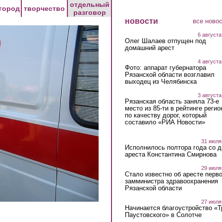
отдельный
город
творчество
разговор
новости
все ново
6 августа
Олег Шалаев отпущен под
домашний арест
4 августа
Фото: аппарат губернатора
Рязанской области возглавил
выходец из Челябинска
3 августа
Рязанская область заняла 73-е
место из 85-ти в рейтинге регио
по качеству дорог, который
составило «РИА Новости»
31 июля
Исполнилось полтора года со д
ареста Константина Смирнова
29 июля
Стало известно об аресте перво
замминистра здравоохранения
Рязанской области
27 июля
Начинается благоустройство «
Паустовского» в Солотче