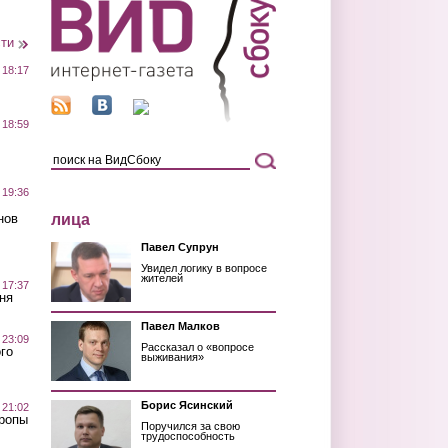
сти
 18:17
 18:59
 19:36
лица
нов
Павел Супрун
Увидел логику в вопросе
жителей
 17:37
ня
Павел Малков
 23:09
Рассказал о «вопросе
го
выживания»
Борис Ясинский
 21:02
Тропы
Поручился за свою
трудоспособность