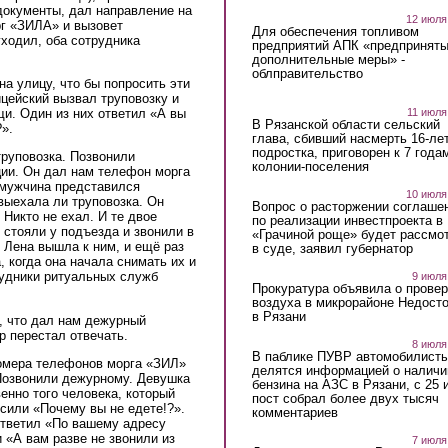
документы, дал направление на
12 июля
рг «ЗИЛА» и вызовет
Для обеспечения топливом
уходил, оба сотрудника
предприятий АПК «предпринят
дополнительные меры» -
облправительство
а улицу, что бы попросить эти
ицейский вызвал труповозку и
11 июля
щи. Один из них ответил «А вы
В Рязанской области сельский
?».
глава, сбивший насмерть 16-ле
подростка, приговорен к 7 года
труповозка. Позвонили
колонии-поселения
ии. Он дал нам телефон морга
 мужчина представился
10 июля
выехала ли труповозка. Он
Вопрос о расторжении соглаше
Никто не ехал. И те двое
по реализации инвестпроекта в
стояли у подъезда и звонили в
«Грачиной роще» будет рассмо
Лена вышла к ним, и ещё раз
в суде, заявил губернатор
, когда она начала снимать их и
удники ритуальных служб
9 июля
Прокуратура объявила о провер
воздуха в микрорайоне Недост
в Рязани
, что дал нам дежурный
р перестал отвечать.
8 июля
В паблике ПУВР автомобилист
омера телефонов морга «ЗИЛ»
делятся информацией о наличи
 Позвонили дежурному. Девушка
бензина на АЗС в Рязани, с 25 
енно того человека, который
пост собрал более двух тысяч
осили «Почему вы не едете!?».
комментариев
ответил «По вашему адресу
 «А вам разве не звонили из
7 июля