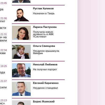
 23:45
Рустам Халиков
ра
Назначен в Тверь
 21:06
итет
Лариса Пастухова
асти
Получила новую
 21:31
должность в АФК
«Система»
а» на
авили
Ольга Свинцова
 22:34
Неудачно крышанула
мове
Минфин
Николай Любимов
 19:25
Не получил портрет
вода
 21:07
Евгений Кириченко
осили
Неудачно станцевал
 23:13
Борис Ясинский
нс»