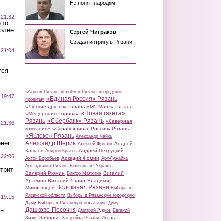
Не понят народом
 21:32
что
более
Сергей Чиграков
Создал интригу в Рязани
 21:04
тся
«Атрон» Рязань
«Глобус» Рязань
«Городские
 19:47
«Единая Россия» Рязань
проекты»
«Лучшие друзья» Рязань
«М5 Молл» Рязань
«Новая газета»
«Мещерская сторона»
Рязань
«Сбербанк» Рязань
«Северная
 21:36
компания»
«Справедливая Россия» Рязань
«Яблоко» Рязань
Александр Чайка
нег
Александр Шерин
Андрей
Алексей Фролов
Кашаев
Андрей Петруцкий
Андрей Красов
 22:06
Аркадий Фомин
Антон Воробьев
Арт-Лужайка
Арт-лужайка Рязань
Беженцы из Украины
трит
Валерий Рюмин
Виталий
Виктор Малюгин
Артемов
Виталий Ларин
Владимир
Водоканал Рязани
Мимоглядов
Выборы в
Рязанской области
Выборы в Рязанскую городскую
 19:15
Думу
Выборы в Рязанскую областную Думу
ин
Дашково-Песочня
Дмитрий Гудков
Евгений
Заборье
Игорь
Зызин
Застройка Рязани