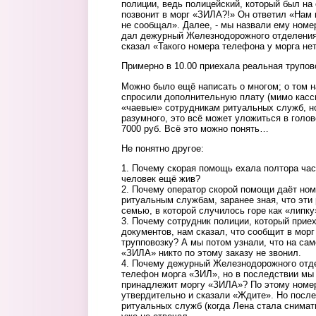
полиции, ведь полицейский, который был на 
позвонит в морг «ЗИЛА?!» Он ответил «Нам 
не сообщал». Далее, - мы назвали ему номе
дал дежурный Железнодорожного отделения 
сказал «Такого номера телефона у морга нет
Примерно в 10.00 приехала реальная трупов
Можно было ещё написать о многом; о том н
спросили дополнительную плату (мимо кассы
«чаевые» сотрудникам ритуальных служб, но
разумного, это всё может уложиться в голов
7000 руб. Всё это можно понять…
Не понятно другое:
1. Почему скорая помощь ехала полтора часа
человек ещё жив?
2. Почему оператор скорой помощи даёт но
ритуальным службам, заранее зная, что эти
семью, в которой случилось горе как «липку
3. Почему сотрудник полиции, который прие
документов, нам сказал, что сообщит в мор
трупповозку? А мы потом узнали, что на сам
«ЗИЛА» никто по этому заказу не звонил.
4. Почему дежурный Железнодорожного отд
телефон морга «ЗИЛ», но в последствии мы 
принадлежит моргу «ЗИЛА»? По этому номер
утвердительно и сказали «Ждите». Но после
ритуальных служб (когда Лена стала снимать