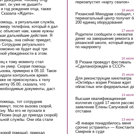
перезапустил «карту свалок»
ает, он уже не дышит!»
и год рождения отца, также
18 июля
 Сказала «Ждите».
Рязанский Минздрав сообщил, 
перинатальный центр получит 
помощь, а ритуальная служба,
200 единиц оборудования
номеру телефона, который я дал
ас объяснит нам, какие нужны
17 июля
Родители сообщили о нехватке
аши дальнейшие действия. Я
денег на завершение ремонта в
омощь, она сейчас приедет,
рязанской школе, который веде
» Сотрудник ритуального
по нацпроекту
возможно не будет ещё три
тной убеждённости в этом.
16 июля
ец к тому моменту стал
В Рязани проведут фестиваль
«Сделано/рождён в СССР»
 он умер. Скорая помощь
ызова, примерно в 05.10. Такое
15 июля
идали контрольное время.
Для реконструкции кинотеатра
же не прикоснулась к телу
«Октябрь» мэрия Рязани ждет
етку 05.00, сказала, что
областных или федеральных де
 необходимые документы, даст
14 июля
Высшая квалификационная
 помощь, тот сотрудник
коллегия судей 17 июля рассмо
минут, после вызова скорой,
заявление Елены Сапуновой об
ну. Мы его не пускали в
отставке
 Позже (ещё до приезда скорой)
льной службы. Они оба стали
13 июля
«В январе понадобилось меня
срочно устранить» — Констант
Смирнов в суде
скорой помощи), приехал