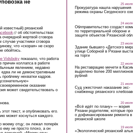
руповозка не
25 июля
Прокуратура нашла нарушения
режима охраны Сегденского озе
24 июля
Облправительство создаст ком
й известный) рязанский
по территориальной обороне и
acebook
(link is external)
об обстоятельствах
защите объектов Рязанской обл
а очередной жертвой сговора
м случае участники сговора
23 июля
инову, что «скорая» не скоро
Здание бывшего «Детского мир
не обойтись.
улице Соборной в Рязани выст
на торги
е Vidsboky
показало, что работа
з причин коллапса в работе
22 июля
На реставрацию мечети в Каси
обычным явлением, недавно
выделено более 200 миллионов
с едва ли не демонстративным
рублей
ь проблему нехватки кадров.
дсознательную»
21 июля
есвоевременном оказании
Суд ужесточил наказание экс-
ия может свидетельствовать о
снабженцу рязанского хлебоза
нова.
20 июля
«Всё идёт по плану» — мэрия
Рязани родителям, которые пр
этот текст, и опубликовать его.
о дофинансировании ремонта в
ию может коснуться каждого.
рязанской школе
хо моему отцу; он лежал поперёк
19 июля
о ему не просто плохо, а он
«Экологический рязанский алья
ал дежурной: «Моему отцу