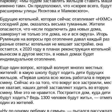
парковку: «Мы будем заставлять жильцов ставить маш
именно там». Он предположил, что «скорее всего, будут
расширены улицы Яхонтова и Маяковского».
Будущее котельной, которая сейчас отапливает «НХМС»
соседний дом, оказалось весьма туманным. Жители
опасаются, что «если подключить два новых дома,
замерзнут не только эти дома, но и вся округа». Игорь
Румянцев на вопросы про отопление давал каждый раз
разные ответы: котельная не мешает застройке, она
остается, к 2020 году в планах реконструкция котельной
выносом в другое место», в новых домах будет
индивидуальное отопление.
Еще один вопрос, который волнует многих местных
жителей: в какую школу будут ходить дети будущих
жильцов. «Первая школа всю жизнь работала в первую
смену. Сейчас из-за того, что вокруг все застроили, мес
не хватает, наших детей заставляют ходить во вторую
смену. Мне это не нравится. Построится дом, куда дети
будут ходить? Ведь 1300 человек будут жить», — отмет
один из жителей.
«Ну по одному ребенку в семье», — пытался рассуждат