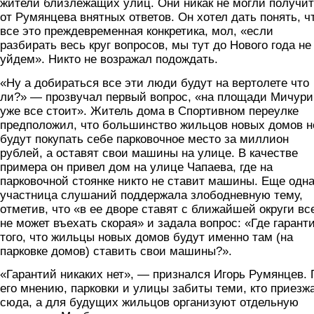
жители близлежащих улиц. Они никак не могли получи
от Румянцева внятных ответов. Он хотел дать понять, ч
все это преждевременная конкретика, мол, «если
разбирать весь круг вопросов, мы тут до Нового года не
уйдем». Никто не возражал подождать.
«Ну а добираться все эти люди будут на вертолете что
ли?» — прозвучал первый вопрос, «на площади Мичури
уже все стоит». Житель дома в Спортивном переулке
предположил, что большинство жильцов новых домов н
будут покупать себе парковочное место за миллион
рублей, а оставят свои машины на улице. В качестве
примера он привел дом на улице Чапаева, где на
парковочной стоянке никто не ставит машины. Еще одн
участница слушаний поддержала злободневную тему,
отметив, что «в ее дворе ставят с ближайшей округи вс
не может въехать скорая» и задала вопрос: «Где гарант
того, что жильцы новых домов будут именно там (на
парковке домов) ставить свои машины?».
«Гарантий никаких нет», — признался Игорь Румянцев. 
его мнению, парковки и улицы забиты теми, кто приезж
сюда, а для будущих жильцов организуют отдельную