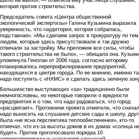
шило на мыло», — ответила ему участница слушаний,
которая против строительства.
Председатель совета «Центра общественной
экологической экспертизы» Галина Кузьмина выразила
уверенность, что «аудитория, которая собралась,
подставная». «Мы сделаем запрос в прокуратуру по тем
людям, которые здесь присутствовали и так дружно
отвечали за застройку. Мы приложим все силы, чтобы
такого строительства не было», — обещала она. Кузьм
упомянула Генплан от 2006 года, согласно которому
планировалось перепрофилирование предприятий,
находящихся в центре города. По ее мнению, именно та
надо поступить с «НХМС» и сделать здесь зеленую зону
Большинство выступающих «за» традиционно были
немногословны, но некоторые говорили о вредности
предприятия и о том, что надо радоваться, что город
«расцветает». Противники проекта отметили, что снача
надо выносить на слушания детские сады и школу, дру
была «не ясна перспектива теплообеспечения», кто-то
отмечал, что из-за высоты домов в их домах «солнца н
будет». Против проголосовало порядка 10
зарегистрированных участников слушаний.