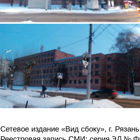
img_20180322_190316.jpg
Сетевое издание «Вид сбоку», г. Рязан
ЭЛ № ФС
Реестровая запись СМИ: серия