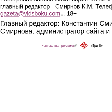
главный редактор - Смирнов К.М. Телефо
gazeta@vidsboku.com
(link sends e-mail)
. 18+
Главный редактор: Константин См
Смирнова, администратор сайта и 
Контекстная реклама
(link is external)
«Три-В»