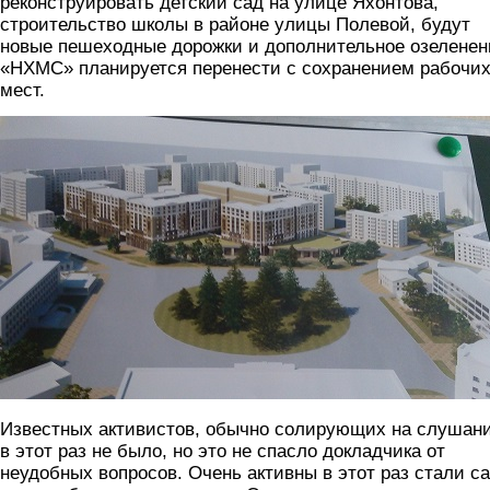
реконструировать детский сад на улице Яхонтова,
строительство школы в районе улицы Полевой, будут
новые пешеходные дорожки и дополнительное озеленен
«НХМС» планируется перенести с сохранением рабочи
мест.
img_20180322_175411.jpg
Известных активистов, обычно солирующих на слушани
в этот раз не было, но это не спасло докладчика от
неудобных вопросов. Очень активны в этот раз стали с