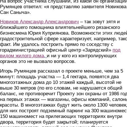
На вопрос участника слушаний, из какой он организации
Румянцев ответил: «я представляю заявителя Новикова
Сан Саныча».
Новиков Александр Александрович
– так зовут зятя и
ближайшего помощника влиятельнейшего рязанского
бизнесмена Юрия Куприянова. Возможности этих люде
градостроительной сфере характеризует, например, так
факт. Им удалось построить прямо по соседству с
горадминистрацией офисный центр «Зарядский»
под
видом жилого дома
,
и ни у кого из контролирующих
органов это не вызвало вопросов.
Игорь Румянцев рассказал о проекте меньше, чем за 5
минут: площадь участка — 1,4 гектара, появятся два
многоэтажных дома до 10 этажей каждый, высотой не
выше 30 метров (по его словам, не нарушается общий
баланс, не противоречит Проекту зон охраны от 1986 год
на первых этажах — магазины, офисы компаний, салон
красоты. В многоэтажках будут жить около 1300 человек
для них построят подземный паркинг на 300 машиномес
150 машиномест на прилегающих территориях внутри
двора, территория будет закрытой; планируется