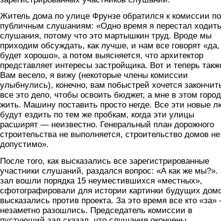
Житель дома по улице Фрунзе обратился к комиссии по
публичным слушаниям: «Одно время я перестал ходить
слушания, потому что это мартышкин труд. Вроде мы
приходим обсуждать, как лучше, и нам все говорят «да,
будет хорошо», а потом выясняется, что архитектор
представляет интересы застройщика. Вот и теперь такж
Вам весело, я вижу (некоторые члены комиссии
улыбнулись), конечно, вам побыстрей хочется закончит
все это дело, чтобы освоить бюджет, а мне в этом горо
жить. Машину поставить просто негде. Все эти новые 
будут ездить по тем же пробкам, когда эти улицы
расширят — неизвестно. Генеральный план дорожного
строительства не выполняется, строительство домов не
допустимо».
После того, как высказались все зарегистрированные
участники слушаний, раздался вопрос: «А как же мы?».
зал вошли порядка 15 неуместившихся «местных»,
сфотографировали для истории картинки будущих дом
высказались против проекта. За это время все кто «за»
незаметно разошлись. Председатель комиссии в
пустующий зал сказал, что слушания окончены,