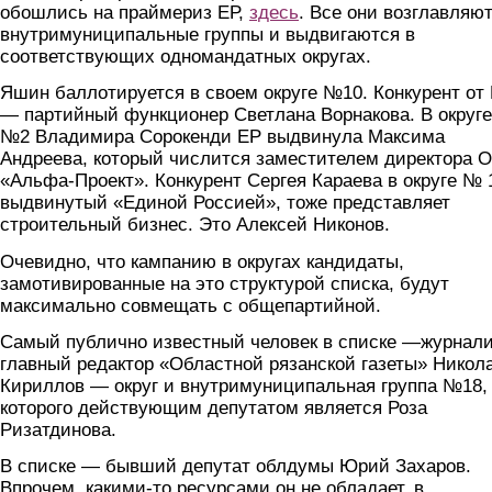
обошлись на праймериз ЕР,
здесь
. Все они возглавляю
внутримуниципальные группы и выдвигаются в
соответствующих одномандатных округах.
Яшин баллотируется в своем округе №10. Конкурент от
— партийный функционер Светлана Ворнакова. В округе
№2 Владимира Сорокенди ЕР выдвинула Максима
Андреева, который числится заместителем директора 
«Альфа-Проект». Конкурент Сергея Караева в округе № 
выдвинутый «Единой Россией», тоже представляет
строительный бизнес. Это Алексей Никонов.
Очевидно, что кампанию в округах кандидаты,
замотивированные на это структурой списка, будут
максимально совмещать с общепартийной.
Самый публично известный человек в списке —журнали
главный редактор «Областной рязанской газеты» Никол
Кириллов — округ и внутримуниципальная группа №18,
которого действующим депутатом является Роза
Ризатдинова.
В списке — бывший депутат облдумы Юрий Захаров.
Впрочем, какими-то ресурсами он не обладает, в