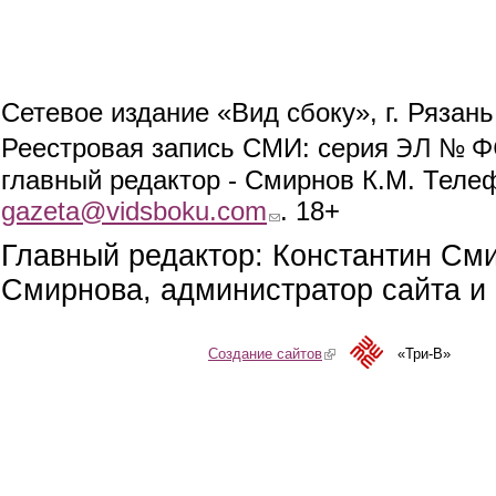
Сетевое издание «Вид сбоку», г. Рязан
ЭЛ № ФС
Реестровая запись СМИ: серия
главный редактор - Смирнов К.М. Телефо
gazeta@vidsboku.com
(link sends e-mail)
. 18+
Главный редактор: Константин См
Смирнова, администратор сайта и 
Создание сайтов
(link is external)
«Три-В»