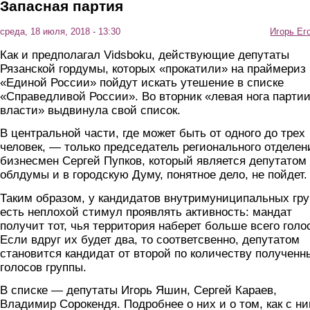
Запасная партия
среда, 18 июля, 2018 - 13:30
Игорь Ег
Как и предполагал Vidsboku, действующие депутаты
Рязанской гордумы, которых «прокатили» на праймериз
«Единой России» пойдут искать утешение в списке
«Справедливой России». Во вторник «левая нога парти
власти» выдвинула свой список.
В центральной части, где может быть от одного до трех
человек, — только председатель регионального отделен
бизнесмен Сергей Пупков, который является депутатом
облдумы и в городскую Думу, понятное дело, не пойдет.
Таким образом, у кандидатов внутримуниципальных гру
есть неплохой стимул проявлять активность: мандат
получит тот, чья территория наберет больше всего голо
Если вдруг их будет два, то соответсвенно, депутатом
становится кандидат от второй по количеству полученн
голосов группы.
В списке — депутаты Игорь Яшин, Сергей Караев,
Владимир Сорокендя. Подробнее о них и о том, как с н