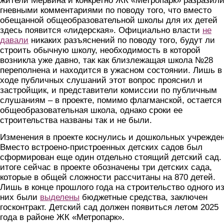
жители Мервина и конкретно ЖК «Метропарк» разразил
гневными комментариями по поводу того, что вместо
обещанной общеобразовательной школы для их детей
здесь появится «лидерская». Официально власти
не
давали
никаких разъяснений по поводу того, будут ли
строить обычную школу, необходимость в которой
возникла уже давно, так как близлежащая школа №28
переполнена и находится в ужасном состоянии. Лишь в
ходе публичных слушаний этот вопрос прояснил и
застройщик, и представители комиссии по публичным
слушаниям – в проекте, помимо флагманской, остается
общеобразовательная школа, однако сроки ее
строительства названы так и не были.
Изменения в проекте коснулись и дошкольных учрежде
Вместо встроено-пристроенных детских садов был
сформирован еще один отдельно стоящий детский сад.
итоге сейчас в проекте обозначены три детских сада,
которые в общей сложности рассчитаны на 870 детей.
Лишь в конце прошлого года на строительство одного и
них были
выделены
бюджетные средства, заключен
госконтракт. Детский сад должен появиться летом 2025
года в районе ЖК «Метропарк».