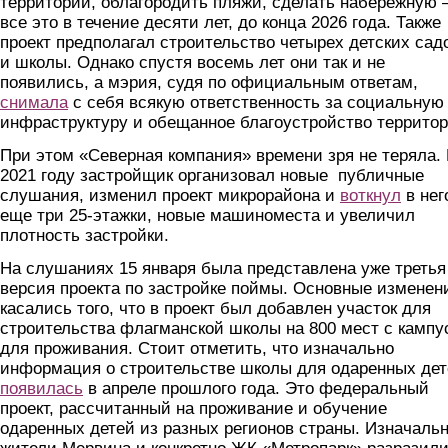
территории, облагородить пляжи, сделать набережную 
все это в течение десяти лет, до конца 2026 года. Также
проект предполагал строительство четырех детских сад
и школы. Однако спустя восемь лет они так и не
появились, а мэрия, судя по официальным ответам,
снимала
с себя всякую ответственность за социальную
инфраструктуру и обещанное благоустройство территор
При этом «Северная компания» времени зря не теряла.
2021 году застройщик организовал новые публичные
слушания, изменил проект микрорайона и
воткнул
в нег
еще три 25-этажки, новые машиноместа и увеличил
плотность застройки.
На слушаниях 15 января была представлена уже третья
версия проекта по застройке поймы. Основные изменен
касались того, что в проект был добавлен участок для
строительства флагманской школы на 800 мест с кампу
для проживания. Стоит отметить, что изначально
информация о строительстве школы для одаренных де
появилась
в апреле прошлого года. Это федеральный
проект, рассчитанный на проживание и обучение
одаренных детей из разных регионов страны. Изначаль