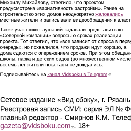
Михаилу Михайлову, ответила, что проектом
предусмотрена «вариативность застройки». Ранее на
строительство этих домов неоднократно
жаловались
местные жители и записывали видеообращения к власт
Также участники слушаний задавали представителю
«Северной компании» вопросы о сроках реализации
проекта. Тот ответил, что «все зависит от спроса в пер
очередь», но похвалился, что продажи идут хорошо, а
дома сдаются с опережением сроков. При этом обещан
школы, парка и детских садов (во множественном числе
восемь лет жители пока так и не дождались.
Подписывайтесь на
канал Vidsboku в Telegram
(link is extern
Сетевое издание «Вид сбоку», г. Рязан
ЭЛ № ФС
Реестровая запись СМИ: серия
главный редактор - Смирнов К.М. Телефо
gazeta@vidsboku.com
(link sends e-mail)
. 18+