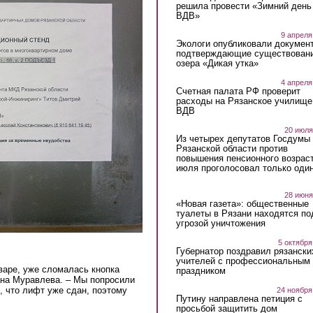
решила провести «Зимний день
ВДВ»
9 апреля
Экологи опубликовали докумен
подтверждающие существован
озера «Дикая утка»
4 апреля
Счетная палата РФ проверит
расходы на Рязанское училище
ВДВ
20 июля
Из четырех депутатов Госдумы 
Рязанской области против
повышения пенсионного возраст
июля проголосовал только оди
28 июня
«Новая газета»: общественные
туалеты в Рязани находятся по
угрозой уничтожения
5 октября
Губернатор поздравил рязански
учителей с профессиональным
нваре, уже сломалась кнопка
праздником
ана Муравлева. – Мы попросили
, что лифт уже сдан, поэтому
24 ноября
Путину направлена петиция с
просьбой защитить дом