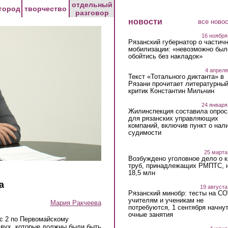
отдельный
город
творчество
разговор
новости
все ново
16 ноября
Рязанский губернатор о частич
мобилизации: «невозможно был
обойтись без накладок»
4 апреля
Текст «Тотального диктанта» в
Рязани прочитает литературны
критик Константин Мильчин
24 января
Жилинспекция составила опрос
для рязанских управляющих
компаний, включив пункт о нал
судимости
25 марта
Возбуждено уголовное дело о 
труб, принадлежащих РМПТС, 
18,5 млн
а
19 августа
Рязанский минобр: тесты на C
учителям и ученикам не
Мария Ракчеева
потребуются, 1 сентября начну
очные занятия
ус 2 по Первомайскому
двух, которые должны были быть