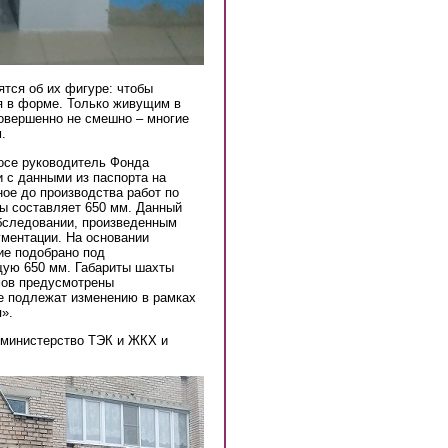
ятся об их фигуре: чтобы
я в форме. Только живущим в
овершенно не смешно – многие
.
росе руководитель Фонда
 с данными из паспорта на
ое до производства работ по
ы составляет 650 мм. Данный
бследовании, произведенным
ументации. На основании
ие подобрано под
ую 650 мм. Габариты шахты
мов предусмотрены
не подлежат изменению в рамках
».
министерство ТЭК и ЖКХ и