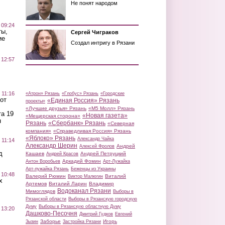
Не понят народом
 09:24
ты,
Сергей Чиграков
ие
Создал интригу в Рязани
 12:57
 11:16
«Атрон» Рязань
«Глобус» Рязань
«Городские
от
«Единая Россия» Рязань
проекты»
«Лучшие друзья» Рязань
«М5 Молл» Рязань
а 19
«Новая газета»
«Мещерская сторона»
н
Рязань
«Сбербанк» Рязань
«Северная
компания»
«Справедливая Россия» Рязань
«Яблоко» Рязань
Александр Чайка
 11:14
Александр Шерин
Андрей
Алексей Фролов
д
Кашаев
Андрей Петруцкий
Андрей Красов
Аркадий Фомин
Антон Воробьев
Арт-Лужайка
Арт-лужайка Рязань
Беженцы из Украины
 10:48
Валерий Рюмин
Виталий
Виктор Малюгин
х
Артемов
Виталий Ларин
Владимир
Водоканал Рязани
Мимоглядов
Выборы в
Рязанской области
Выборы в Рязанскую городскую
Думу
Выборы в Рязанскую областную Думу
 13:20
Дашково-Песочня
Дмитрий Гудков
Евгений
Заборье
Игорь
Зызин
Застройка Рязани