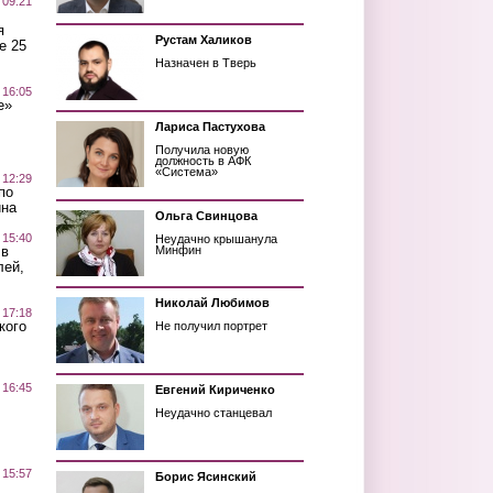
 09:21
я
Рустам Халиков
е 25
Назначен в Тверь
 16:05
е»
Лариса Пастухова
Получила новую
должность в АФК
«Система»
 12:29
по
ина
Ольга Свинцова
 15:40
Неудачно крышанула
 в
Минфин
лей,
Николай Любимов
 17:18
кого
Не получил портрет
 16:45
Евгений Кириченко
Неудачно станцевал
 15:57
Борис Ясинский