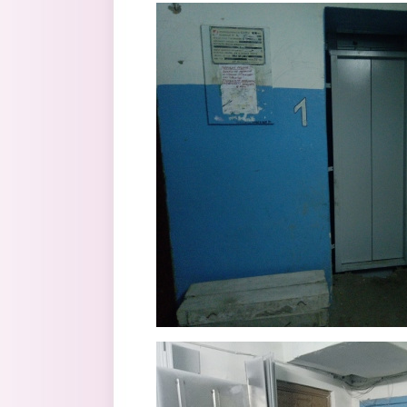
4vsna5l63yk_1.jpg
qxzz30r8xpc.jpg