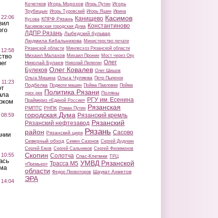
Кочетков
Игорь Морозов
Игорь
Игорь Путин
Трубицын
Игорь Туровский
Игорь Яшин
Ирина
 22:06
Касимов
Канищево
КПРФ Рязань
Кусова
вил
Константиново
Касимовская городская Дума
ого
ЛДПР Рязань
Лыбедский бульвар
Людмила Кибальникова
Министерство печати
Рязанской области
Минлесхоз Рязанской области
 12:58
ство
Михаил Малахов
Михаил Пронин
Мост через Оку
Олег
ег
Николай Булаев
Николай Пилюгин
Олег Ковалев
Булеков
Олег Шишов
Ольга Чуляева
Ольга Мишина
Петр Пыленок
 11:23
Подбелка
Поджоги машин
Пойма Павловки
Пойма
от
Политика Рязани
Поляны
трех рек
ала
РГУ им. Есенина
рком
Праймериз «Единой России»
Рязанская
РМПТС
РНПК
Роман Путин
городская Дума
 08:59
Рязанский кремль
Рязанский
Рязанский нефтезавод
Рязань
район
Сасово
Рязанский цирк
ании
Северный обход
Семен Сазонов
Сергей Дудукин
Сергей Ежов
Сергей Сальников
Сергей Филимонов
Скопин
 10:55
Солотча
Спас-Клепики
ТРЦ
ась
УМВД Рязанской
Трасса М5
«Премьер»
ма
области
Шаукат Ахметов
Федор Провоторов
ЭРА
 14:04