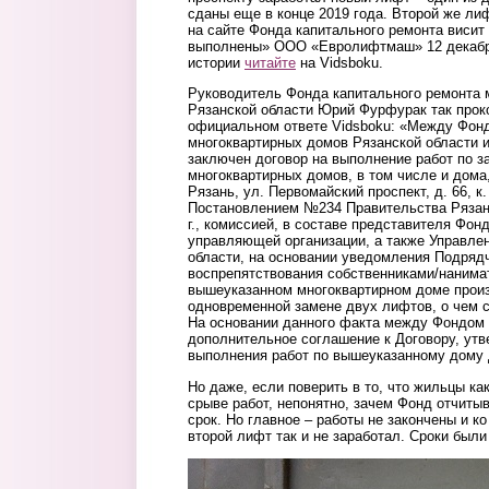
сданы еще в конце 2019 года. Второй же лиф
на сайте Фонда капитального ремонта висит
выполнены» ООО «Евролифтмаш» 12 декабря
истории
читайте
на Vidsboku.
Руководитель Фонда капитального ремонта 
Рязанской области Юрий Фурфурак так прок
официальном ответе Vidsboku: «Между Фонд
многоквартирных домов Рязанской облас
заключен договор на выполнение работ по 
многоквартирных домов, в том числе и дома,
Рязань, ул. Первомайский проспект, д. 66, к
Постановлением №234 Правительства Рязанс
г., комиссией, в составе представителя Фон
управляющей организации, а также Управле
области, на основании уведомления Подряд
воспрепятствования собственниками/наним
вышеуказанном многоквартирном доме произ
одновременной замене двух лифтов, о чем 
На основании данного факта между Фондом
дополнительное соглашение к Договору, ут
выполнения работ по вышеуказанному дому д
Но даже, если поверить в то, что жильцы ка
срыве работ, непонятно, зачем Фонд отчиты
срок. Но главное – работы не закончены и к
второй лифт так и не заработал. Сроки были
_v6pntpfikq.jpg