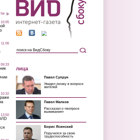
сти
 10:05
ной
о
 11:06
й
 09:33
лица
ник
ичии
Павел Супрун
Увидел логику в вопросе
жителей
 10:32
краже
на
Павел Малков
Рассказал о «вопросе
выживания»
 13:50
OVID
Борис Ясинский
тся
Поручился за свою
трудоспособность