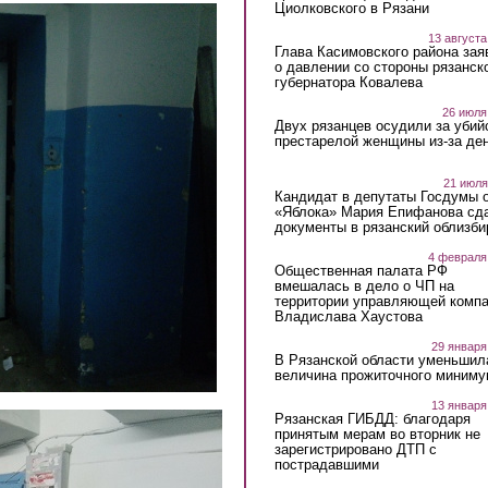
Циолковского в Рязани
13 августа
Глава Касимовского района зая
о давлении со стороны рязанск
губернатора Ковалева
26 июля
Двух рязанцев осудили за убий
престарелой женщины из-за ден
21 июля
Кандидат в депутаты Госдумы 
«Яблока» Мария Епифанова сд
документы в рязанский облизби
4 февраля
Общественная палата РФ
вмешалась в дело о ЧП на
территории управляющей комп
Владислава Хаустова
29 января
В Рязанской области уменьшил
величина прожиточного миниму
13 января
Рязанская ГИБДД: благодаря
принятым мерам во вторник не
зарегистрировано ДТП с
пострадавшими