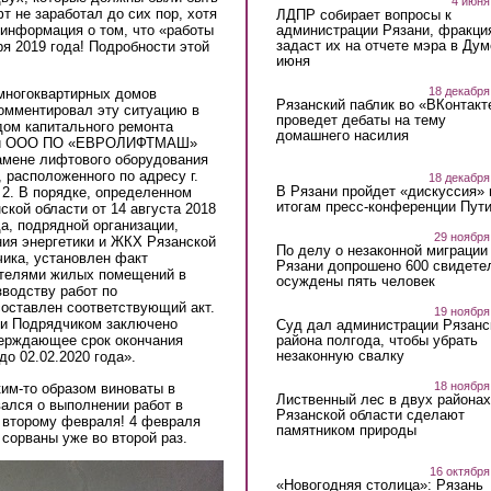
4 июня
т не заработал до сих пор, хотя
ЛДПР собирает вопросы к
администрации Рязани, фракци
 информация о том, что «работы
задаст их на отчете мэра в Дум
 2019 года! Подробности этой
июня
18 декабря
многоквартирных домов
Рязанский паблик во «ВКонтакт
омментировал эту ситуацию в
проведет дебаты на тему
ом капитального ремонта
домашнего насилия
ти и ООО ПО «ЕВРОЛИФТМАШ»
замене лифтового оборудования
 расположенного по адресу г.
18 декабря
В Рязани пройдет «дискуссия» 
. 2. В порядке, определенном
итогам пресс-конференции Пут
кой области от 14 августа 2018
да, подрядной организации,
29 ноября
ния энергетики и ЖКХ Рязанской
По делу о незаконной миграции
чика, установлен факт
Рязани допрошено 600 свидете
ателями жилых помещений в
осуждены пять человек
водству работ по
составлен соответствующий акт.
19 ноября
 и Подрядчиком заключено
Суд дал администрации Рязанс
района полгода, чтобы убрать
верждающее срок окончания
незаконную свалку
о 02.02.2020 года».
18 ноября
ким-то образом виноваты в
Лиственный лес в двух районах
вался о выполнении работ в
Рязанской области сделают
о второму февраля! 4 февраля
памятником природы
 сорваны уже во второй раз.
16 октября
«Новогодняя столица»: Рязань