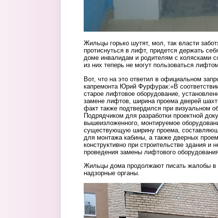
Жильцы горько шутят, мол, так власти забот
протиснуться в лифт, придется держать себ
доме инвалидам и родителям с колясками с
из них теперь не могут пользоваться лифтом
Вот, что на это ответил в официальном зап
капремонта Юрий Фурфурак:«В соответствии
старое лифтовое оборудование, установленн
замене лифтов, ширина проема дверей шахт
факт также подтвердился при визуальном о
Подрядчиком для разработки проектной док
вышеизложенного, монтируемое оборудован
существующую ширину проема, составляющ
для монтажа кабины, а также дверных прое
конструктивно при строительстве здания и 
проведения замены лифтового оборудования
Жильцы дома продолжают писать жалобы в 
надзорные органы.
ejx1i6ryvlq.jpg