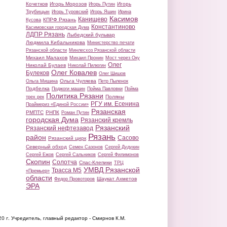
Кочетков
Игорь Морозов
Игорь
Игорь Путин
Трубицын
Игорь Туровский
Игорь Яшин
Ирина
Касимов
Канищево
КПРФ Рязань
Кусова
Константиново
Касимовская городская Дума
ЛДПР Рязань
Лыбедский бульвар
Людмила Кибальникова
Министерство печати
Рязанской области
Минлесхоз Рязанской области
Михаил Малахов
Михаил Пронин
Мост через Оку
Олег
Николай Булаев
Николай Пилюгин
Олег Ковалев
Булеков
Олег Шишов
Ольга Чуляева
Ольга Мишина
Петр Пыленок
Подбелка
Поджоги машин
Пойма Павловки
Пойма
Политика Рязани
Поляны
трех рек
РГУ им. Есенина
Праймериз «Единой России»
Рязанская
РМПТС
РНПК
Роман Путин
городская Дума
Рязанский кремль
Рязанский
Рязанский нефтезавод
Рязань
район
Сасово
Рязанский цирк
Северный обход
Семен Сазонов
Сергей Дудукин
Сергей Ежов
Сергей Сальников
Сергей Филимонов
Скопин
Солотча
Спас-Клепики
ТРЦ
УМВД Рязанской
Трасса М5
«Премьер»
области
Шаукат Ахметов
Федор Провоторов
ЭРА
20 г.
Учредитель, главный редактор - Смирнов К.М.