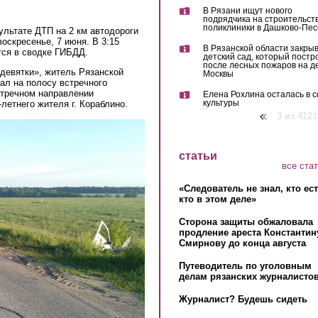
В Рязани ищут нового
подрядчика на строительст
поликлиники в Дашково-Пес
ультате ДТП на 2 км автодороги
оскресенье, 7 июня. В 3:15
В Рязанской области закры
тся в сводке ГИБДД.
детский сад, который постр
после лесных пожаров на д
девятки», житель Рязанской
Москвы
хал на полосу встречного
стречном направлении
Елена Рохлина осталась в 
культуры
летнего жителя г. Кораблино.
‹ предыдущая
3 из 4121
статьи
все ста
«Следователь не знал, кто ес
кто в этом деле»
Сторона защиты обжаловала
продление ареста Константин
Смирнову до конца августа
Путеводитель по уголовным
делам рязанских журналистов
Журналист? Будешь сидеть