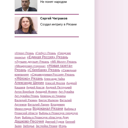
Не понят народом
Сергей Чиграков
Создал интригу в Рязани
«Атрон» Рязань
«Глобус» Рязань
«Городские
«Единая Россия» Рязань
проекты»
«Лучшие друзья» Рязань
«М5 Молл» Рязань
«Новая газета»
«Мещерская сторона»
Рязань
«Сбербанк» Рязань
«Северная
компания»
«Справедливая Россия» Рязань
«Яблоко» Рязань
Александр Чайка
Александр Шерин
Андрей
Алексей Фролов
Кашаев
Андрей Петруцкий
Андрей Красов
Аркадий Фомин
Антон Воробьев
Арт-Лужайка
Арт-лужайка Рязань
Беженцы из Украины
Валерий Рюмин
Виталий
Виктор Малюгин
Артемов
Виталий Ларин
Владимир
Водоканал Рязани
Мимоглядов
Выборы в
Рязанской области
Выборы в Рязанскую городскую
Думу
Выборы в Рязанскую областную Думу
Дашково-Песочня
Дмитрий Гудков
Евгений
Заборье
Игорь
Зызин
Застройка Рязани