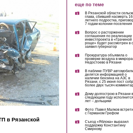
еще по теме
В Рязанской области сельск
глава, сбивший насмерть 16
летнего подростка, пригово
7 годам колонии-поселения
Вопрос о расторжении
соглашения по реализации
инвестпроекта в «Грачиной
роще» будет рассмотрен в с
заявил губернатор
Прокуратура объявила о
проверке воздуха в микрор
Недостоево в Рязани
В паблике ПУВР автомобил
делятся информацией о
наличии бензина на АЗС в
Рязани, с 25 июня пост соб
более двух тысяч коммента
Дому-долгострою в Рязани 
следующем году исполнится
лет – дольщики
Фото: Павел Малков встрет
с Германом Грефом
ТП в Рязанской
Съезд «Яблока» выразил
поддержку Константину
Смирнову