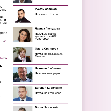
во
Рустам Халиков
очне
Назначен в Тверь
вают
оили
еньги
Лариса Пастухова
сфере
Получила новую
должность в АФК
«Система»
следующая ›
Ольга Свинцова
Неудачно крышанула
Минфин
тьи
ть
Николай Любимов
Не получил портрет
у
Евгений Кириченко
Неудачно станцевал
.
Борис Ясинский