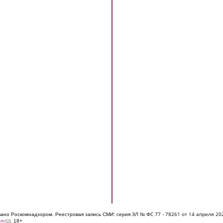
ЭЛ № ФС 77 - 7826
1 от 14 апреля 20
овано Роскомнадзором. Реестровая запись СМИ: серия
(link sends e-mail)
om
. 18+