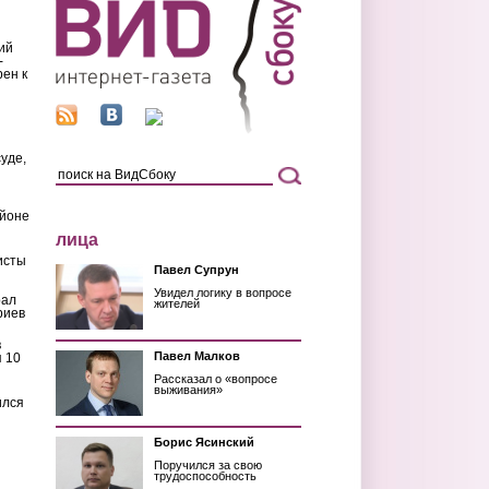
ий
-
рен к
уде,
айоне
лица
исты
Павел Супрун
Увидел логику в вопросе
рал
жителей
риев
в
Павел Малков
 10
Рассказал о «вопросе
выживания»
ился
Борис Ясинский
Поручился за свою
трудоспособность