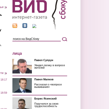
тьи
ть
у
.
лица
Павел Супрун
Увидел логику в вопросе
жителей
сти
Павел Малков
 18:17
Рассказал о «вопросе
выживания»
 18:59
Борис Ясинский
Поручился за свою
трудоспособность