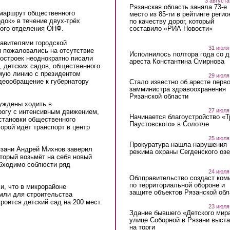
3 августа
Рязанская область заняла 73-е
маршрут общественного
место из 85-ти в рейтинге регио
док» в течение двух-трёх
по качеству дорог, который
составило «РИА Новости»
ного отделения ОНФ.
тавителями городской
31 июля
 пожаловались на отсутствие
Исполнилось полтора года со д
остроек неоднократно писали
ареста Константина Смирнова
, детских садов, общественного
ямую линию с президентом
29 июля
деообращение к губернатору
Стало известно об аресте перво
замминистра здравоохранения
Рязанской области
уждены ходить в
27 июля
огу с интенсивным движением,
Начинается благоустройство «
становки общественного
Паустовского» в Солотче
торой идёт транспорт в центр
25 июля
Прокуратура нашла нарушения
язани Андрей Михнов заверил
режима охраны Сегденского озе
оторый возьмёт на себя новый
обходимо соблюсти ряд
24 июля
.
Облправительство создаст ком
по территориальной обороне и
и, что в микрорайоне
защите объектов Рязанской обл
мли для строительства
роится детский сад на 200 мест.
23 июля
Здание бывшего «Детского мир
улице Соборной в Рязани выст
на торги