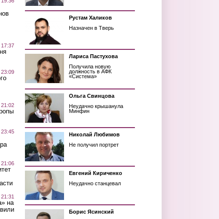
 19:36
нов
Рустам Халиков
Назначен в Тверь
 17:37
ня
Лариса Пастухова
Получила новую
должность в АФК
 23:09
«Система»
го
Ольга Свинцова
 21:02
Неудачно крышанула
Тропы
Минфин
 23:45
Николай Любимов
ра
Не получил портрет
 21:06
итет
Евгений Кириченко
асти
Неудачно станцевал
 21:31
а» на
авили
Борис Ясинский