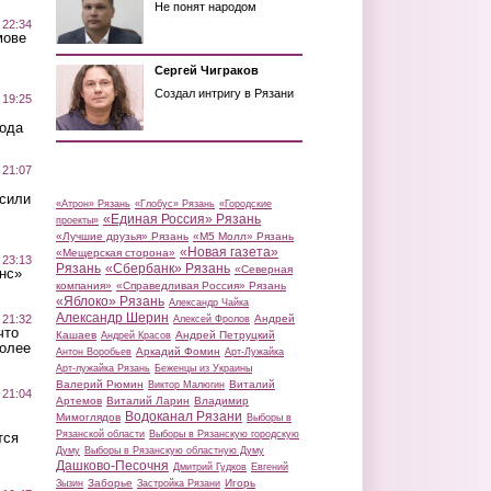
Не понят народом
 22:34
мове
Сергей Чиграков
Создал интригу в Рязани
 19:25
вода
 21:07
осили
«Атрон» Рязань
«Глобус» Рязань
«Городские
«Единая Россия» Рязань
проекты»
«Лучшие друзья» Рязань
«М5 Молл» Рязань
«Новая газета»
«Мещерская сторона»
 23:13
Рязань
«Сбербанк» Рязань
«Северная
нс»
компания»
«Справедливая Россия» Рязань
«Яблоко» Рязань
Александр Чайка
Александр Шерин
 21:32
Андрей
Алексей Фролов
что
Кашаев
Андрей Петруцкий
Андрей Красов
более
Аркадий Фомин
Антон Воробьев
Арт-Лужайка
Арт-лужайка Рязань
Беженцы из Украины
Валерий Рюмин
Виталий
Виктор Малюгин
 21:04
Артемов
Виталий Ларин
Владимир
Водоканал Рязани
Мимоглядов
Выборы в
Рязанской области
Выборы в Рязанскую городскую
тся
Думу
Выборы в Рязанскую областную Думу
Дашково-Песочня
Дмитрий Гудков
Евгений
Заборье
Игорь
Зызин
Застройка Рязани