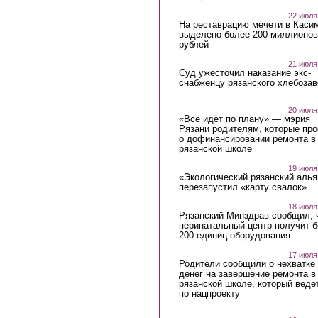
22 июля
На реставрацию мечети в Каси
выделено более 200 миллионов
рублей
21 июля
Суд ужесточил наказание экс-
снабженцу рязанского хлебоза
20 июля
«Всё идёт по плану» — мэрия
Рязани родителям, которые пр
о дофинансировании ремонта в
рязанской школе
19 июля
«Экологический рязанский алья
перезапустил «карту свалок»
18 июля
Рязанский Минздрав сообщил, 
перинатальный центр получит 
200 единиц оборудования
17 июля
Родители сообщили о нехватке
денег на завершение ремонта в
рязанской школе, который веде
по нацпроекту