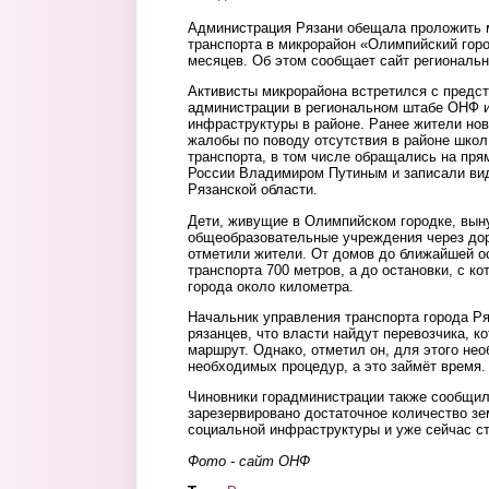
Администрация Рязани обещала проложить 
транспорта в микрорайон «Олимпийский горо
месяцев. Об этом сообщает сайт региональ
Активисты микрорайона встретился с предс
администрации в региональном штабе ОНФ и
инфраструктуры в районе. Ранее жители нов
жалобы по поводу отсутствия в районе школ
транспорта, в том числе обращались на пр
России Владимиром Путиным и записали ви
Рязанской области.
Дети, живущие в Олимпийском городке, вын
общеобразовательные учреждения через дор
отметили жители. От домов до ближайшей о
транспорта 700 метров, а до остановки, с ко
города около километра.
Начальник управления транспорта города Р
рязанцев, что власти найдут перевозчика, к
маршрут. Однако, отметил он, для этого не
необходимых процедур, а это займёт время
Чиновники горадминистрации также сообщил
зарезервировано достаточное количество зе
социальной инфраструктуры и уже сейчас ст
Фото - сайт ОНФ