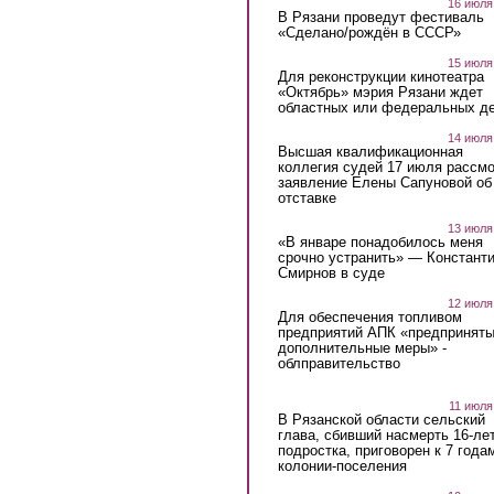
16 июля
В Рязани проведут фестиваль
«Сделано/рождён в СССР»
15 июля
Для реконструкции кинотеатра
«Октябрь» мэрия Рязани ждет
областных или федеральных де
14 июля
Высшая квалификационная
коллегия судей 17 июля рассмо
заявление Елены Сапуновой об
отставке
13 июля
«В январе понадобилось меня
срочно устранить» — Констант
Смирнов в суде
12 июля
Для обеспечения топливом
предприятий АПК «предпринят
дополнительные меры» -
облправительство
11 июля
В Рязанской области сельский
глава, сбивший насмерть 16-ле
подростка, приговорен к 7 года
колонии-поселения