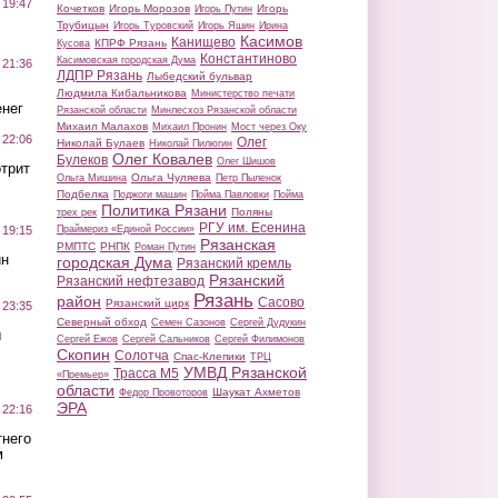
 19:47
Кочетков
Игорь Морозов
Игорь
Игорь Путин
Трубицын
Игорь Туровский
Игорь Яшин
Ирина
Касимов
Канищево
КПРФ Рязань
Кусова
Константиново
Касимовская городская Дума
 21:36
ЛДПР Рязань
Лыбедский бульвар
Людмила Кибальникова
Министерство печати
нег
Рязанской области
Минлесхоз Рязанской области
Михаил Малахов
Михаил Пронин
Мост через Оку
 22:06
Олег
Николай Булаев
Николай Пилюгин
Олег Ковалев
Булеков
Олег Шишов
трит
Ольга Чуляева
Ольга Мишина
Петр Пыленок
Подбелка
Поджоги машин
Пойма Павловки
Пойма
Политика Рязани
Поляны
трех рек
РГУ им. Есенина
Праймериз «Единой России»
 19:15
Рязанская
РМПТС
РНПК
Роман Путин
ин
городская Дума
Рязанский кремль
Рязанский
Рязанский нефтезавод
Рязань
район
Сасово
Рязанский цирк
 23:35
Северный обход
Семен Сазонов
Сергей Дудукин
ы
Сергей Ежов
Сергей Сальников
Сергей Филимонов
Скопин
Солотча
Спас-Клепики
ТРЦ
УМВД Рязанской
Трасса М5
«Премьер»
области
Шаукат Ахметов
Федор Провоторов
ЭРА
 22:16
тнего
м