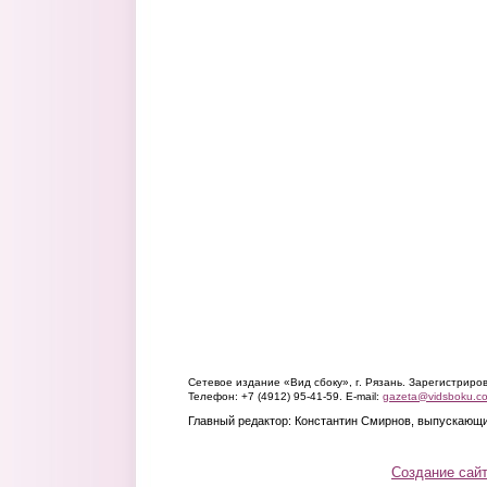
Сетевое издание «Вид сбоку», г. Рязань. Зарегистрир
Телефон: +7 (4912) 95-41-59. E-mail:
gazeta@vidsboku.c
Главный редактор: Константин Смирнов, выпускающи
Создание сай