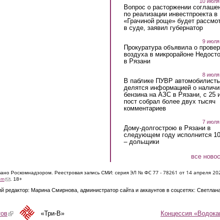
10 июля
Вопрос о расторжении соглаше
по реализации инвестпроекта в
«Грачиной роще» будет рассмо
в суде, заявил губернатор
9 июля
Прокуратура объявила о провер
воздуха в микрорайоне Недост
в Рязани
8 июля
В паблике ПУВР автомобилист
делятся информацией о наличи
бензина на АЗС в Рязани, с 25 
пост собрал более двух тысяч
комментариев
7 июля
Дому-долгострою в Рязани в
следующем году исполнится 10
– дольщики
все ново
ЭЛ № ФС 77 - 7826
1 от 14 апреля 20
овано Роскомнадзором. Реестровая запись СМИ: серия
(link sends e-mail)
om
. 18+
й редактор: Марина Смирнова, администратор сайта и аккаунтов в соцсетях: Светлан
Концессия «Водока
тов
(link is external)
«Три-В»