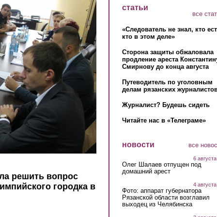
статьи
все ста
«Следователь не знал, кто ес
кто в этом деле»
Сторона защиты обжаловала
продление ареста Константин
Смирнову до конца августа
Путеводитель по уголовным
делам рязанских журналистов
Журналист? Будешь сидеть
Читайте нас в «Телеграме»
новости
все ново
6 августа
Олег Шалаев отпущен под
домашний арест
ла решить вопрос
4 августа
импийского городка в
Фото: аппарат губернатора
Рязанской области возглавил
выходец из Челябинска