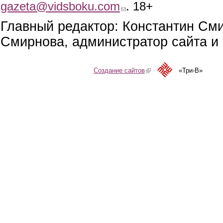
gazeta@vidsboku.com
(link sends e-mail)
. 18+
Главный редактор: Константин См
Смирнова, администратор сайта и 
Создание сайтов
(link is external)
«Три-В»