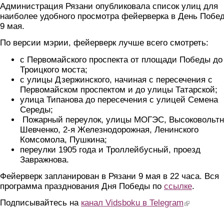
Администрация Рязани опубликовала список улиц для
наиболее удобного просмотра фейерверка в День Побе
9 мая.
По версии мэрии, фейерверк лучше всего смотреть:
с Первомайского проспекта от площади Победы до
Троицкого моста;
с улицы Дзержинского, начиная с пересечения с
Первомайском проспектом и до улицы Татарской;
улица Типанова до пересечения с улицей Семена
Середы;
Пожарный переулок, улицы МОГЭС, Высоковольтн
Шевченко, 2-я Железнодорожная, Ленинского
Комсомола, Пушкина;
переулки 1905 года и Троллейбусный, проезд
Завражнова.
Фейерверк запланирован в Рязани 9 мая в 22 часа. Вся
программа празднования Дня Победы по
ссылке
.
Подписывайтесь на
канал Vidsboku в Telegram
(link is extern