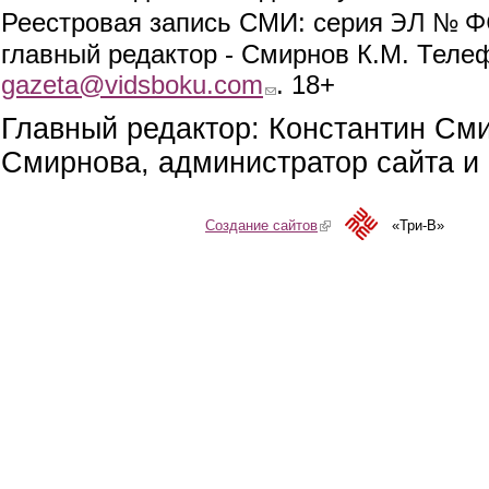
ЭЛ № ФС
Реестровая запись СМИ: серия
главный редактор - Смирнов К.М. Телефо
gazeta@vidsboku.com
(link sends e-mail)
. 18+
Главный редактор: Константин См
Смирнова, администратор сайта и 
Создание сайтов
(link is external)
«Три-В»