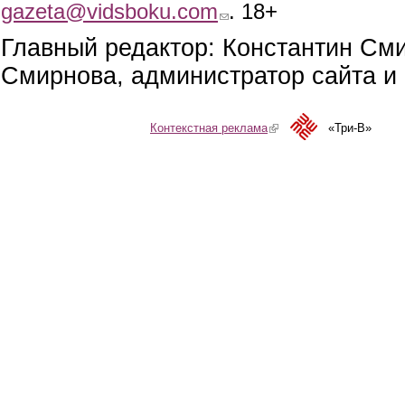
gazeta@vidsboku.com
(link sends e-mail)
. 18+
Главный редактор: Константин См
Смирнова, администратор сайта и 
Контекстная реклама
(link is external)
«Три-В»