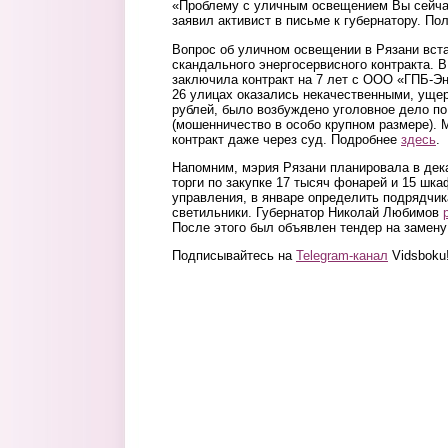
«Проблему с уличным освещением Вы сейчас
заявил активист в письме к губернатору. По
Вопрос об уличном освещении в Рязани вста
скандального энергосервисного контракта. В
заключила контракт на 7 лет с ООО «ГПБ-Э
26 улицах оказались некачественными, уще
рублей, было возбуждено уголовное дело по 
(мошенничество в особо крупном размере). 
контракт даже через суд. Подробнее
здесь
.
Напомним, мэрия Рязани планировала в дек
торги по закупке 17 тысяч фонарей и 15 шк
управления, в январе определить подрядчик
светильники. Губернатор Николай Любимов
После этого был объявлен тендер на замену
Подписывайтесь на
Telegram-канал
Vidsboku