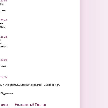
 20:55
ния
трен
 20:43
ке
оево
 23:25
ы
и
июня
 20:08
 лет
сти
20 г.
Учредитель, главный редактор - Смирнов К.М.
а Чудакова.
нала»
Неизвестный Павлов