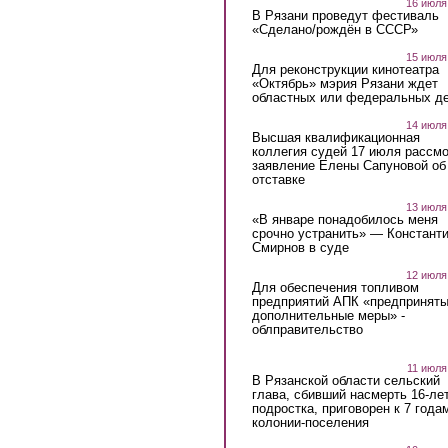
16 июля
В Рязани проведут фестиваль
«Сделано/рождён в СССР»
15 июля
Для реконструкции кинотеатра
«Октябрь» мэрия Рязани ждет
областных или федеральных де
14 июля
Высшая квалификационная
коллегия судей 17 июля рассмо
заявление Елены Сапуновой об
отставке
13 июля
«В январе понадобилось меня
срочно устранить» — Констант
Смирнов в суде
12 июля
Для обеспечения топливом
предприятий АПК «предпринят
дополнительные меры» -
облправительство
11 июля
В Рязанской области сельский
глава, сбивший насмерть 16-ле
подростка, приговорен к 7 года
колонии-поселения