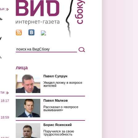
тьи
ть
у
.
лица
Павел Супрун
Увидел логику в вопросе
жителей
сти
Павел Малков
 18:17
Рассказал о «вопросе
выживания»
 18:59
Борис Ясинский
Поручился за свою
трудоспособность