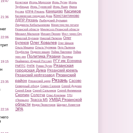
 19:47
Кочетков
Игорь Морозов
Игорь
Игорь Путин
Трубицын
Игорь Туровский
Игорь Яшин
Ирина
Касимов
Канищево
КПРФ Рязань
Кусова
Константиново
Касимовская городская Дума
 21:36
ЛДПР Рязань
Лыбедский бульвар
Людмила Кибальникова
Министерство печати
нег
Рязанской области
Минлесхоз Рязанской области
Михаил Малахов
Михаил Пронин
Мост через Оку
 22:06
Олег
Николай Булаев
Николай Пилюгин
Олег Ковалев
Булеков
Олег Шишов
трит
Ольга Чуляева
Ольга Мишина
Петр Пыленок
Подбелка
Поджоги машин
Пойма Павловки
Пойма
Политика Рязани
Поляны
трех рек
РГУ им. Есенина
Праймериз «Единой России»
 19:15
Рязанская
РМПТС
РНПК
Роман Путин
ин
городская Дума
Рязанский кремль
Рязанский
Рязанский нефтезавод
Рязань
район
Сасово
Рязанский цирк
 23:35
Северный обход
Семен Сазонов
Сергей Дудукин
ы
Сергей Ежов
Сергей Сальников
Сергей Филимонов
Скопин
Солотча
Спас-Клепики
ТРЦ
УМВД Рязанской
Трасса М5
«Премьер»
области
Шаукат Ахметов
Федор Провоторов
ЭРА
 22:16
тнего
м