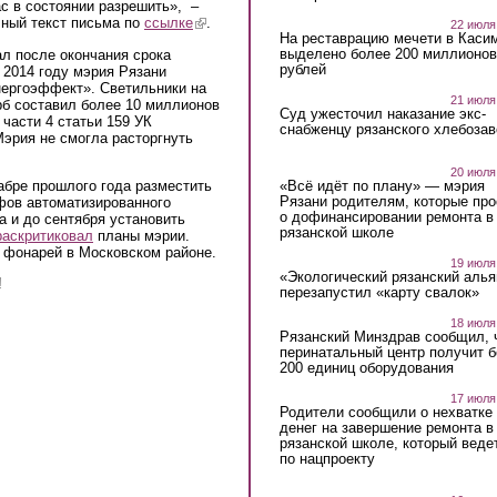
 в состоянии разрешить», –
лный текст письма по
ссылке
(link is external)
.
22 июля
На реставрацию мечети в Каси
выделено более 200 миллионов
л после окончания срока
рублей
 2014 году мэрия Рязани
нергоэффект». Светильники на
21 июля
рб составил более 10 миллионов
Суд ужесточил наказание экс-
части 4 статьи 159 УК
снабженцу рязанского хлебоза
Мэрия не смогла расторгнуть
20 июля
«Всё идёт по плану» — мэрия
абре прошлого года разместить
Рязани родителям, которые пр
афов автоматизированного
о дофинансировании ремонта в
а и до сентября установить
рязанской школе
раскритиковал
планы мэрии.
 фонарей в Московском районе.
19 июля
«Экологический рязанский алья
!
перезапустил «карту свалок»
18 июля
Рязанский Минздрав сообщил, 
перинатальный центр получит 
200 единиц оборудования
17 июля
Родители сообщили о нехватке
денег на завершение ремонта в
рязанской школе, который веде
по нацпроекту