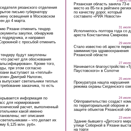
3 августа
Рязанская область заняла 73-е
седателя рязанского отделения
место из 85-ти в рейтинге регио
is external)
рытое письмо губернатору
по качеству дорог, который
составило «РИА Новости»
амену освещения в Московском
ен до 4 марта.
31 июля
рию Рязани отменить тендер.
Исполнилось полтора года со д
документы закупки, обнаружив
ареста Константина Смирнова
о подрядчика, и направил
Сорокиной с просьбой отменить
29 июля
Стало известно об аресте перво
замминистра здравоохранения
 тендеру будут закуплены
Рязанской области
что расчет для обоснования
27 июля
альсифицирован». Кроме того,
Начинается благоустройство «
ды, при этом согласно
Паустовского» в Солотче
язани выступают за «теплый»
огии» Дмитрий Налогин,
25 июля
а выпускает светильники теплых
Прокуратура нашла нарушения
требование заказчика, то есть
режима охраны Сегденского озе
24 июля
«Скрывается информация по
Облправительство создаст ком
класс для нормирования
по территориальной обороне и
ехнический расчет, выполненный
защите объектов Рязанской обл
етильники какой именно
тановлены; нет описания
23 июля
светильниками – что делает их
Здание бывшего «Детского мир
му 6,125 млн. руб».
улице Соборной в Рязани выст
на торги