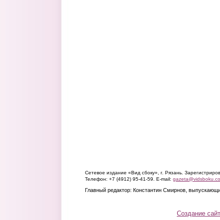
Сетевое издание «Вид сбоку», г. Рязань. Зарегистрир
Телефон: +7 (4912) 95-41-59. E-mail:
gazeta@vidsboku.c
Главный редактор: Константин Смирнов, выпускающи
Создание сай