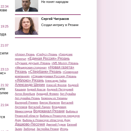
Не понят народом
 22:34
мове
Сергей Чиграков
Создал интригу в Рязани
 19:25
вода
 21:07
осили
«Атрон» Рязань
«Глобус» Рязань
«Городские
«Единая Россия» Рязань
проекты»
«Лучшие друзья» Рязань
«М5 Молл» Рязань
«Новая газета»
«Мещерская сторона»
 23:13
Рязань
«Сбербанк» Рязань
«Северная
нс»
компания»
«Справедливая Россия» Рязань
«Яблоко» Рязань
Александр Чайка
Александр Шерин
 21:32
Андрей
Алексей Фролов
что
Кашаев
Андрей Петруцкий
Андрей Красов
более
Аркадий Фомин
Антон Воробьев
Арт-Лужайка
Арт-лужайка Рязань
Беженцы из Украины
Валерий Рюмин
Виталий
Виктор Малюгин
 21:04
Артемов
Виталий Ларин
Владимир
Водоканал Рязани
Мимоглядов
Выборы в
Рязанской области
Выборы в Рязанскую городскую
тся
Думу
Выборы в Рязанскую областную Думу
Дашково-Песочня
Дмитрий Гудков
Евгений
Заборье
Игорь
Зызин
Застройка Рязани