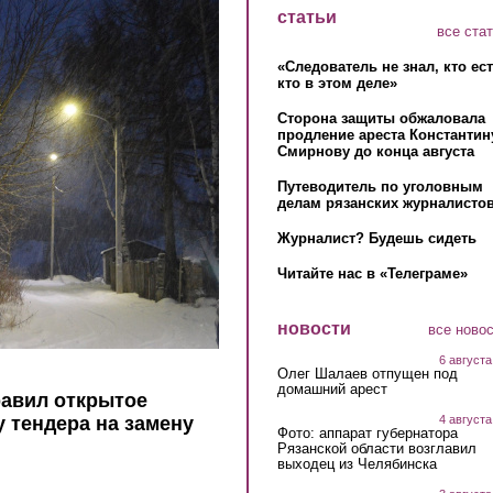
статьи
все ста
«Следователь не знал, кто ес
кто в этом деле»
Сторона защиты обжаловала
продление ареста Константин
Смирнову до конца августа
Путеводитель по уголовным
делам рязанских журналистов
Журналист? Будешь сидеть
Читайте нас в «Телеграме»
новости
все ново
6 августа
Олег Шалаев отпущен под
домашний арест
равил открытое
4 августа
 тендера на замену
Фото: аппарат губернатора
Рязанской области возглавил
выходец из Челябинска