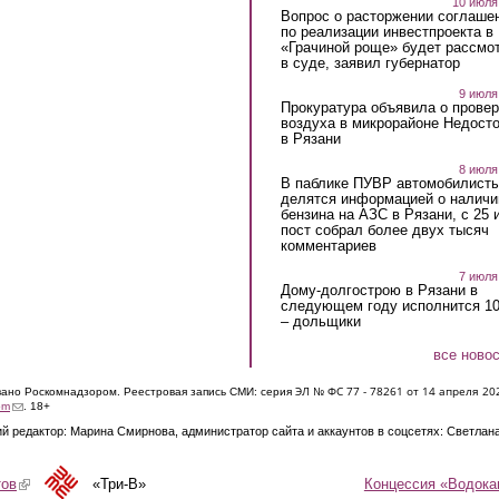
10 июля
Вопрос о расторжении соглаше
по реализации инвестпроекта в
«Грачиной роще» будет рассмо
в суде, заявил губернатор
9 июля
Прокуратура объявила о провер
воздуха в микрорайоне Недост
в Рязани
8 июля
В паблике ПУВР автомобилист
делятся информацией о наличи
бензина на АЗС в Рязани, с 25 
пост собрал более двух тысяч
комментариев
7 июля
Дому-долгострою в Рязани в
следующем году исполнится 10
– дольщики
все ново
ЭЛ № ФС 77 - 7826
1 от 14 апреля 20
овано Роскомнадзором. Реестровая запись СМИ: серия
(link sends e-mail)
om
. 18+
й редактор: Марина Смирнова, администратор сайта и аккаунтов в соцсетях: Светлан
Концессия «Водока
тов
(link is external)
«Три-В»