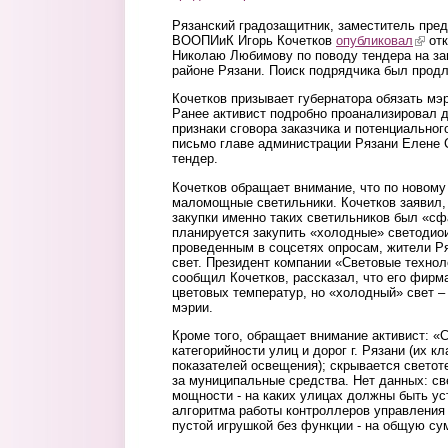
Рязанский градозащитник, заместитель пред
ВООПИиК Игорь Кочетков
опубликовал
(link 
отк
Николаю Любимову по поводу тендера на з
районе Рязани. Поиск подрядчика был продл
Кочетков призывает губернатора обязать мэ
Ранее активист подробно проанализировал 
признаки сговора заказчика и потенциальног
письмо главе администрации Рязани Елене 
тендер.
Кочетков обращает внимание, что по новому
маломощные светильники. Кочетков заявил, 
закупки именно таких светильников был «сф
планируется закупить «холодные» светодиои
проведенным в соцсетях опросам, жители Р
свет. Президент компании «Световые технол
сообщил Кочетков, рассказал, что его фирм
цветовых температур, но «холодный» свет – 
мэрии.
Кроме того, обращает внимание активист: 
категорийности улиц и дорог г. Рязани (их 
показателей освещения); скрывается светот
за муниципальные средства. Нет данных: св
мощности - на каких улицах должны быть ус
алгоритма работы контроллеров управления 
пустой игрушкой без функции - на общую сум