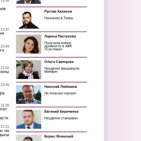
 19:36
нов
Рустам Халиков
Назначен в Тверь
 17:37
ня
Лариса Пастухова
Получила новую
должность в АФК
 23:09
«Система»
го
Ольга Свинцова
 21:02
Неудачно крышанула
Тропы
Минфин
 23:45
Николай Любимов
ра
Не получил портрет
 21:06
итет
Евгений Кириченко
асти
Неудачно станцевал
 21:31
а» на
авили
Борис Ясинский