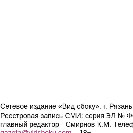
Сетевое издание «Вид сбоку», г. Рязан
ЭЛ № ФС
Реестровая запись СМИ: серия
главный редактор - Смирнов К.М. Телефо
gazeta@vidsboku.com
(link sends e-mail)
. 18+