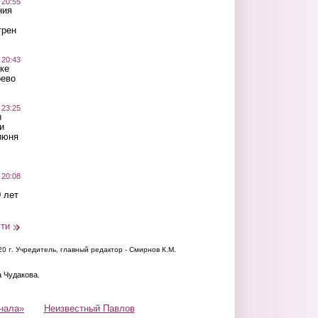
 20:55
ния
трен
 20:43
ке
оево
 23:25
ы
и
июня
 20:08
 лет
сти
20 г.
Учредитель, главный редактор - Смирнов К.М.
а Чудакова.
нала»
Неизвестный Павлов