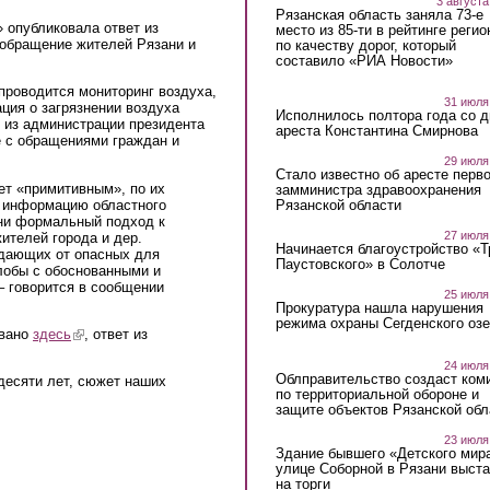
3 августа
Рязанская область заняла 73-е
 опубликовала ответ из
место из 85-ти в рейтинге регио
 обращение жителей Рязани и
по качеству дорог, который
составило «РИА Новости»
 проводится мониторинг воздуха,
31 июля
ция о загрязнении воздуха
Исполнилось полтора года со д
 из администрации президента
ареста Константина Смирнова
е с обращениями граждан и
29 июля
Стало известно об аресте перво
т «примитивным», по их
замминистра здравоохранения
» информацию областного
Рязанской области
ни формальный подход к
27 июля
ителей города и дер.
Начинается благоустройство «
адающих от опасных для
Паустовского» в Солотче
лобы с обоснованными и
 говорится в сообщении
25 июля
Прокуратура нашла нарушения
режима охраны Сегденского озе
овано
здесь
(link is external)
, ответ из
 external)
24 июля
Облправительство создаст ком
десяти лет, сюжет наших
по территориальной обороне и
защите объектов Рязанской обл
23 июля
Здание бывшего «Детского мир
улице Соборной в Рязани выст
на торги