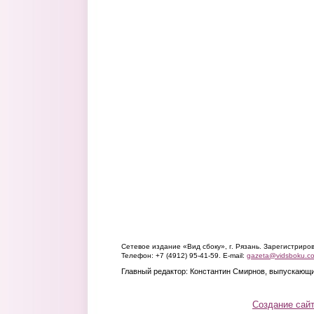
Сетевое издание «Вид сбоку», г. Рязань. Зарегистрир
Телефон: +7 (4912) 95-41-59. E-mail:
gazeta@vidsboku.c
Главный редактор: Константин Смирнов, выпускающи
Создание сай