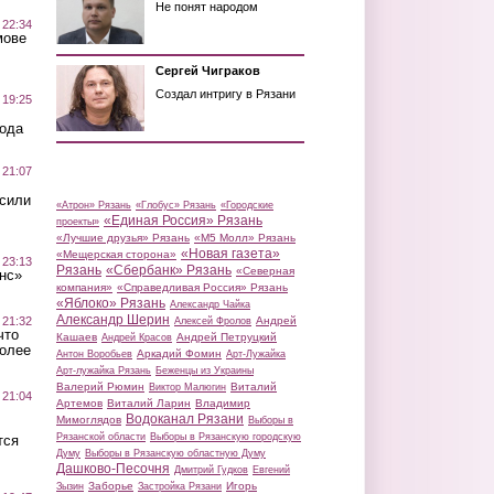
Не понят народом
 22:34
мове
Сергей Чиграков
Создал интригу в Рязани
 19:25
вода
 21:07
осили
«Атрон» Рязань
«Глобус» Рязань
«Городские
«Единая Россия» Рязань
проекты»
«Лучшие друзья» Рязань
«М5 Молл» Рязань
«Новая газета»
«Мещерская сторона»
 23:13
Рязань
«Сбербанк» Рязань
«Северная
нс»
компания»
«Справедливая Россия» Рязань
«Яблоко» Рязань
Александр Чайка
Александр Шерин
 21:32
Андрей
Алексей Фролов
что
Кашаев
Андрей Петруцкий
Андрей Красов
более
Аркадий Фомин
Антон Воробьев
Арт-Лужайка
Арт-лужайка Рязань
Беженцы из Украины
Валерий Рюмин
Виталий
Виктор Малюгин
 21:04
Артемов
Виталий Ларин
Владимир
Водоканал Рязани
Мимоглядов
Выборы в
Рязанской области
Выборы в Рязанскую городскую
тся
Думу
Выборы в Рязанскую областную Думу
Дашково-Песочня
Дмитрий Гудков
Евгений
Заборье
Игорь
Зызин
Застройка Рязани