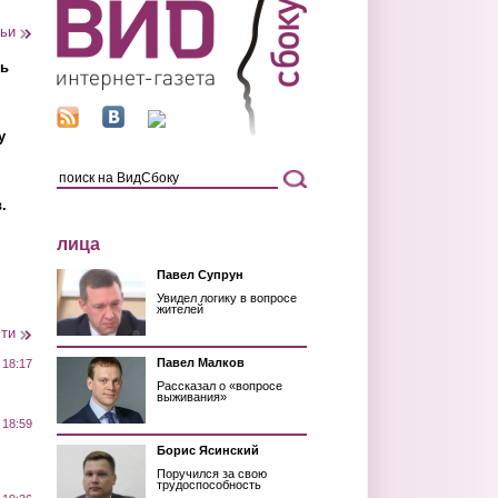
тьи
ть
у
.
лица
Павел Супрун
Увидел логику в вопросе
жителей
сти
Павел Малков
 18:17
Рассказал о «вопросе
выживания»
 18:59
Борис Ясинский
Поручился за свою
трудоспособность