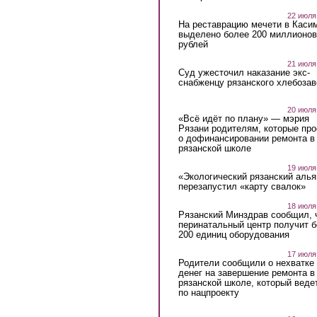
22 июля
На реставрацию мечети в Каси
выделено более 200 миллионов
рублей
21 июля
Суд ужесточил наказание экс-
снабженцу рязанского хлебоза
20 июля
«Всё идёт по плану» — мэрия
Рязани родителям, которые пр
о дофинансировании ремонта в
рязанской школе
19 июля
«Экологический рязанский алья
перезапустил «карту свалок»
18 июля
Рязанский Минздрав сообщил, 
перинатальный центр получит 
200 единиц оборудования
17 июля
Родители сообщили о нехватке
денег на завершение ремонта в
рязанской школе, который веде
по нацпроекту