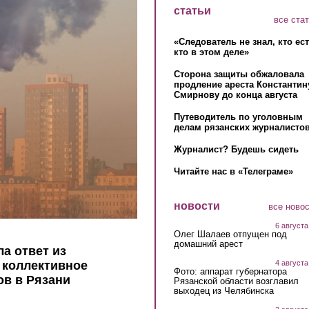
статьи
все ста
«Следователь не знал, кто ес
кто в этом деле»
Сторона защиты обжаловала
продление ареста Константин
Смирнову до конца августа
Путеводитель по уголовным
делам рязанских журналистов
Журналист? Будешь сидеть
Читайте нас в «Телеграме»
новости
все ново
6 августа
Олег Шалаев отпущен под
домашний арест
а ответ из
4 августа
 коллективное
Фото: аппарат губернатора
в в Рязани
Рязанской области возглавил
выходец из Челябинска