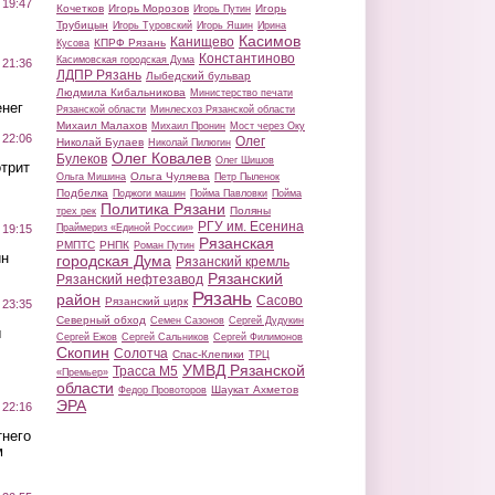
 19:47
Кочетков
Игорь Морозов
Игорь
Игорь Путин
Трубицын
Игорь Туровский
Игорь Яшин
Ирина
Касимов
Канищево
КПРФ Рязань
Кусова
Константиново
Касимовская городская Дума
 21:36
ЛДПР Рязань
Лыбедский бульвар
Людмила Кибальникова
Министерство печати
нег
Рязанской области
Минлесхоз Рязанской области
Михаил Малахов
Михаил Пронин
Мост через Оку
 22:06
Олег
Николай Булаев
Николай Пилюгин
Олег Ковалев
Булеков
Олег Шишов
трит
Ольга Чуляева
Ольга Мишина
Петр Пыленок
Подбелка
Поджоги машин
Пойма Павловки
Пойма
Политика Рязани
Поляны
трех рек
РГУ им. Есенина
Праймериз «Единой России»
 19:15
Рязанская
РМПТС
РНПК
Роман Путин
ин
городская Дума
Рязанский кремль
Рязанский
Рязанский нефтезавод
Рязань
район
Сасово
Рязанский цирк
 23:35
Северный обход
Семен Сазонов
Сергей Дудукин
ы
Сергей Ежов
Сергей Сальников
Сергей Филимонов
Скопин
Солотча
Спас-Клепики
ТРЦ
УМВД Рязанской
Трасса М5
«Премьер»
области
Шаукат Ахметов
Федор Провоторов
ЭРА
 22:16
тнего
м