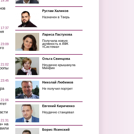
 19:36
нов
Рустам Халиков
Назначен в Тверь
 17:37
ня
Лариса Пастухова
Получила новую
должность в АФК
 23:09
«Система»
го
Ольга Свинцова
 21:02
Неудачно крышанула
Тропы
Минфин
 23:45
Николай Любимов
ра
Не получил портрет
 21:06
итет
Евгений Кириченко
асти
Неудачно станцевал
 21:31
а» на
авили
Борис Ясинский