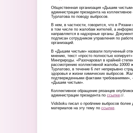
Общественная организация «Дышим чистым»
администрации президента на коллективное
Турлатова по поводу выбросов.
В нем, в частности, говорится, что в Рязани
в том числе по жалобам жителей, а информа
направляется в надзорные органы. Документ
подписан сотрудником управления по работ
организаций.
В «Дышим чистым» назвали полученный отве
мнению, текст «просто полностью копирует
Минприроды. «Разочаровал в крайней степе
рассмотрению коллективной жалобы 10000 ж
Турлатово, в течение 6 лет непрерывно стр
здоровья и жизни химических выбросов. Жа
подтвержденными фактами требованиями», –
«Дышим чистым».
Коллективное обращение рязанцев опублик
администрации президента по
ссылке
(link is
.
Vidsboku писал о проблеме выбросов более 
материалов на эту тему по
ссылке
.