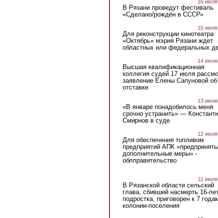
16 июля
В Рязани проведут фестиваль
«Сделано/рождён в СССР»
15 июля
Для реконструкции кинотеатра
«Октябрь» мэрия Рязани ждет
областных или федеральных де
14 июля
Высшая квалификационная
коллегия судей 17 июля рассмо
заявление Елены Сапуновой об
отставке
13 июля
«В январе понадобилось меня
срочно устранить» — Констант
Смирнов в суде
12 июля
Для обеспечения топливом
предприятий АПК «предпринят
дополнительные меры» -
облправительство
11 июля
В Рязанской области сельский
глава, сбивший насмерть 16-ле
подростка, приговорен к 7 года
колонии-поселения