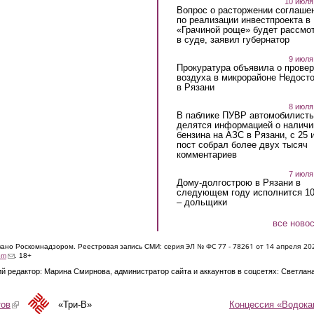
10 июля
Вопрос о расторжении соглаше
по реализации инвестпроекта в
«Грачиной роще» будет рассмо
в суде, заявил губернатор
9 июля
Прокуратура объявила о провер
воздуха в микрорайоне Недост
в Рязани
8 июля
В паблике ПУВР автомобилист
делятся информацией о наличи
бензина на АЗС в Рязани, с 25 
пост собрал более двух тысяч
комментариев
7 июля
Дому-долгострою в Рязани в
следующем году исполнится 10
– дольщики
все ново
ЭЛ № ФС 77 - 7826
1 от 14 апреля 20
овано Роскомнадзором. Реестровая запись СМИ: серия
(link sends e-mail)
om
. 18+
й редактор: Марина Смирнова, администратор сайта и аккаунтов в соцсетях: Светлан
Концессия «Водока
тов
(link is external)
«Три-В»