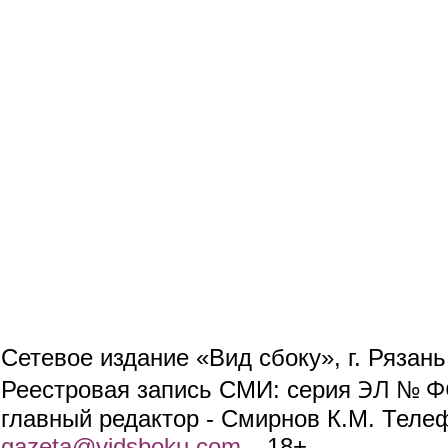
Сетевое издание «Вид сбоку», г. Рязан
ЭЛ № ФС
Реестровая запись СМИ: серия
главный редактор - Смирнов К.М. Телефо
gazeta@vidsboku.com
(link sends e-mail)
. 18+