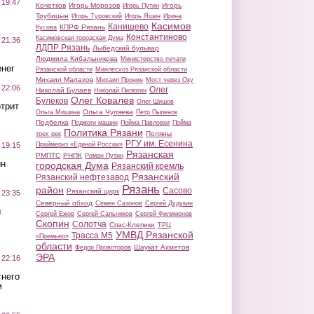
 19:47
Кочетков
Игорь Морозов
Игорь
Игорь Путин
Трубицын
Игорь Туровский
Игорь Яшин
Ирина
Касимов
Канищево
КПРФ Рязань
Кусова
Константиново
Касимовская городская Дума
 21:36
ЛДПР Рязань
Лыбедский бульвар
Людмила Кибальникова
Министерство печати
нег
Рязанской области
Минлесхоз Рязанской области
Михаил Малахов
Михаил Пронин
Мост через Оку
 22:06
Олег
Николай Булаев
Николай Пилюгин
Олег Ковалев
Булеков
Олег Шишов
трит
Ольга Чуляева
Ольга Мишина
Петр Пыленок
Подбелка
Поджоги машин
Пойма Павловки
Пойма
Политика Рязани
Поляны
трех рек
РГУ им. Есенина
Праймериз «Единой России»
 19:15
Рязанская
РМПТС
РНПК
Роман Путин
ин
городская Дума
Рязанский кремль
Рязанский
Рязанский нефтезавод
Рязань
район
Сасово
Рязанский цирк
 23:35
Северный обход
Семен Сазонов
Сергей Дудукин
ы
Сергей Ежов
Сергей Сальников
Сергей Филимонов
Скопин
Солотча
Спас-Клепики
ТРЦ
УМВД Рязанской
Трасса М5
«Премьер»
области
Шаукат Ахметов
Федор Провоторов
ЭРА
 22:16
тнего
м