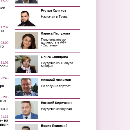
 19:36
нов
Рустам Халиков
Назначен в Тверь
 17:37
ня
Лариса Пастухова
Получила новую
должность в АФК
 23:09
«Система»
го
Ольга Свинцова
 21:02
Неудачно крышанула
Тропы
Минфин
 23:45
Николай Любимов
ра
Не получил портрет
 21:06
итет
Евгений Кириченко
асти
Неудачно станцевал
 21:31
а» на
авили
Борис Ясинский