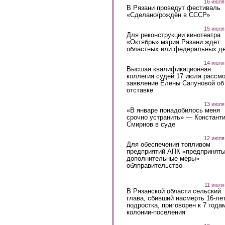
16 июля
В Рязани проведут фестиваль
«Сделано/рождён в СССР»
15 июля
Для реконструкции кинотеатра
«Октябрь» мэрия Рязани ждет
областных или федеральных де
14 июля
Высшая квалификационная
коллегия судей 17 июля рассмо
заявление Елены Сапуновой об
отставке
13 июля
«В январе понадобилось меня
срочно устранить» — Констант
Смирнов в суде
12 июля
Для обеспечения топливом
предприятий АПК «предпринят
дополнительные меры» -
облправительство
11 июля
В Рязанской области сельский
глава, сбивший насмерть 16-ле
подростка, приговорен к 7 года
колонии-поселения