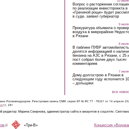
10 июля
Вопрос о расторжении соглаше
по реализации инвестпроекта в
«Грачиной роще» будет рассмо
в суде, заявил губернатор
9 июля
Прокуратура объявила о провер
воздуха в микрорайоне Недост
в Рязани
8 июля
В паблике ПУВР автомобилист
делятся информацией о наличи
бензина на АЗС в Рязани, с 25 
пост собрал более двух тысяч
комментариев
7 июля
Дому-долгострою в Рязани в
следующем году исполнится 10
– дольщики
все ново
ЭЛ № ФС 77 - 7826
1 от 14 апреля 20
овано Роскомнадзором. Реестровая запись СМИ: серия
(link sends e-mail)
om
. 18+
й редактор: Марина Смирнова, администратор сайта и аккаунтов в соцсетях: Светлан
Концессия «Водока
тов
(link is external)
«Три-В»