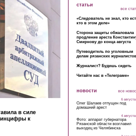
статьи
все ста
«Следователь не знал, кто ес
кто в этом деле»
Сторона защиты обжаловала
продление ареста Константин
Смирнову до конца августа
Путеводитель по уголовным
делам рязанских журналистов
Журналист? Будешь сидеть
Читайте нас в «Телеграме»
новости
все ново
6 августа
Олег Шалаев отпущен под
домашний арест
авила в силе
4 августа
Минцифры к
Фото: аппарат губернатора
Рязанской области возглавил
выходец из Челябинска