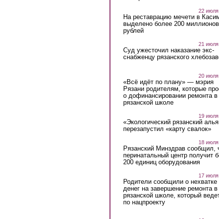
22 июля
На реставрацию мечети в Каси
выделено более 200 миллионов
рублей
21 июля
Суд ужесточил наказание экс-
снабженцу рязанского хлебоза
20 июля
«Всё идёт по плану» — мэрия
Рязани родителям, которые пр
о дофинансировании ремонта в
рязанской школе
19 июля
«Экологический рязанский алья
перезапустил «карту свалок»
18 июля
Рязанский Минздрав сообщил, 
перинатальный центр получит 
200 единиц оборудования
17 июля
Родители сообщили о нехватке
денег на завершение ремонта в
рязанской школе, который веде
по нацпроекту