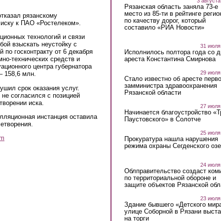
3 августа
Рязанская область заняла 73-е
место из 85-ти в рейтинге регио
отказал рязанскому
по качеству дорог, который
 иску к ПАО «Ростелеком».
составило «РИА Новости»
ционных технологий и связи
бой взыскать неустойку с
31 июля
 по госконтракту от 6 декабря
Исполнилось полтора года со д
ареста Константина Смирнова
мно-технических средств и
ационного центра губернатора
29 июля
– 158,6 млн.
Стало известно об аресте перво
замминистра здравоохранения
шил срок оказания услуг.
Рязанской области
 не согласился с позицией
творении иска.
27 июля
Начинается благоустройство «
лляционная инстанция оставила
Паустовского» в Солотче
летворения.
25 июля
am
Прокуратура нашла нарушения
режима охраны Сегденского озе
24 июля
Облправительство создаст ком
по территориальной обороне и
защите объектов Рязанской обл
23 июля
Здание бывшего «Детского мир
улице Соборной в Рязани выст
на торги