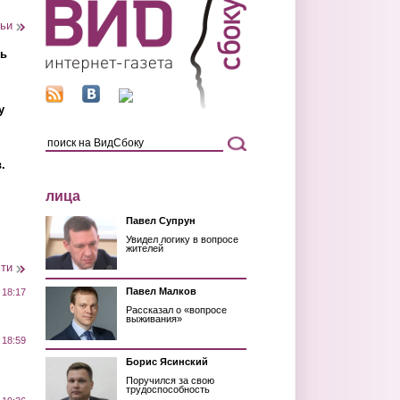
тьи
ть
у
.
лица
Павел Супрун
Увидел логику в вопросе
жителей
сти
Павел Малков
 18:17
Рассказал о «вопросе
выживания»
 18:59
Борис Ясинский
Поручился за свою
трудоспособность