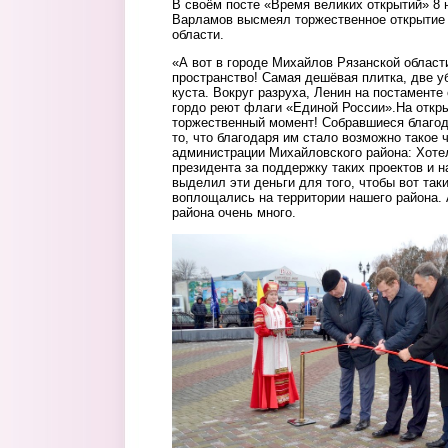
В своём посте «Время великих открытий» 8 
Варламов высмеял торжественное открытие 
области.
«А вот в городе Михайлов Рязанской облас
пространство! Самая дешёвая плитка, две у
куста. Вокруг разруха, Ленин на постаменте
гордо реют флаги «Единой России».На откры
торжественный момент! Собравшиеся благода
то, что благодаря им стало возможно такое 
администрации Михайловского района: Хоте
президента за поддержку таких проектов и н
выделил эти деньги для того, чтобы вот так
воплощались на территории нашего района. 
района очень много.
skver4.jpg