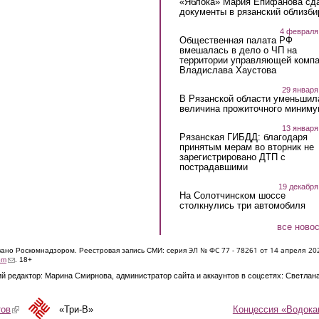
«Яблока» Мария Епифанова сд
документы в рязанский облизби
4 февраля
Общественная палата РФ
вмешалась в дело о ЧП на
территории управляющей комп
Владислава Хаустова
29 января
В Рязанской области уменьшил
величина прожиточного миниму
13 января
Рязанская ГИБДД: благодаря
принятым мерам во вторник не
зарегистрировано ДТП с
пострадавшими
19 декабря
На Солотчинском шоссе
столкнулись три автомобиля
все ново
ЭЛ № ФС 77 - 7826
1 от 14 апреля 20
овано Роскомнадзором. Реестровая запись СМИ: серия
(link sends e-mail)
om
. 18+
й редактор: Марина Смирнова, администратор сайта и аккаунтов в соцсетях: Светлан
Концессия «Водока
тов
(link is external)
«Три-В»