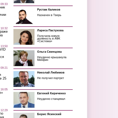
 09:33
ник
Рустам Халиков
ичии
Назначен в Тверь
 10:32
Лариса Пастухова
краже
на
Получила новую
должность в АФК
«Система»
 13:50
OVID
Ольга Свинцова
тся
Неудачно крышанула
Минфин
 09:21
Николай Любимов
я
е 25
Не получил портрет
 16:05
е»
Евгений Кириченко
Неудачно станцевал
 12:29
по
Борис Ясинский
ина