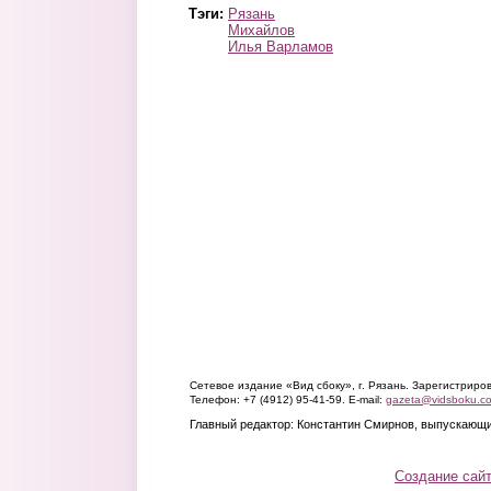
Тэги:
Рязань
Михайлов
Илья Варламов
Сетевое издание «Вид сбоку», г. Рязань. Зарегистрир
Телефон: +7 (4912) 95-41-59. E-mail:
gazeta@vidsboku.c
Главный редактор: Константин Смирнов, выпускающи
Создание сай