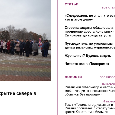
статьи
все ста
«Следователь не знал, кто ес
кто в этом деле»
Сторона защиты обжаловала
продление ареста Константин
Смирнову до конца августа
Путеводитель по уголовным
делам рязанских журналистов
Журналист? Будешь сидеть
Читайте нас в «Телеграме»
новости
все ново
16 ноября
Рязанский губернатор о частич
мобилизации: «невозможно был
рытие сквера в
обойтись без накладок»
4 апреля
Текст «Тотального диктанта» в
Рязани прочитает литературны
критик Константин Мильчин