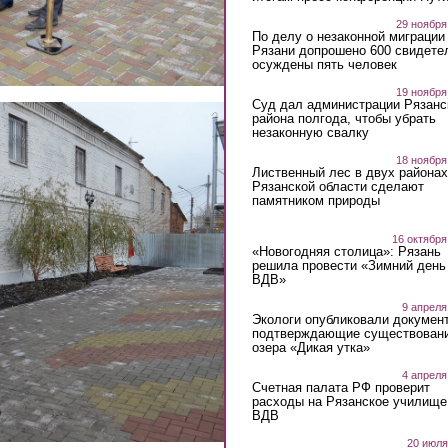
29 ноября
По делу о незаконной миграции
Рязани допрошено 600 свидете
осуждены пять человек
19 ноября
Суд дал администрации Рязанс
района полгода, чтобы убрать
незаконную свалку
18 ноября
Лиственный лес в двух районах
Рязанской области сделают
памятником природы
16 октября
«Новогодняя столица»: Рязань
решила провести «Зимний день
ВДВ»
9 апреля
Экологи опубликовали докумен
подтверждающие существован
озера «Дикая утка»
4 апреля
Счетная палата РФ проверит
расходы на Рязанское училище
ВДВ
20 июля