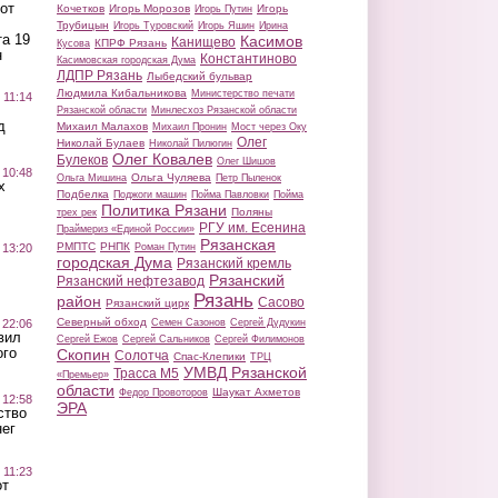
от
Кочетков
Игорь Морозов
Игорь
Игорь Путин
Трубицын
Игорь Туровский
Игорь Яшин
Ирина
а 19
Касимов
Канищево
КПРФ Рязань
Кусова
н
Константиново
Касимовская городская Дума
ЛДПР Рязань
Лыбедский бульвар
Людмила Кибальникова
Министерство печати
 11:14
Рязанской области
Минлесхоз Рязанской области
д
Михаил Малахов
Михаил Пронин
Мост через Оку
Олег
Николай Булаев
Николай Пилюгин
Олег Ковалев
Булеков
Олег Шишов
 10:48
Ольга Чуляева
Ольга Мишина
Петр Пыленок
х
Подбелка
Поджоги машин
Пойма Павловки
Пойма
Политика Рязани
Поляны
трех рек
РГУ им. Есенина
Праймериз «Единой России»
Рязанская
РМПТС
РНПК
Роман Путин
 13:20
городская Дума
Рязанский кремль
Рязанский
Рязанский нефтезавод
Рязань
район
Сасово
Рязанский цирк
Северный обход
Семен Сазонов
Сергей Дудукин
 22:06
вил
Сергей Ежов
Сергей Сальников
Сергей Филимонов
ого
Скопин
Солотча
Спас-Клепики
ТРЦ
УМВД Рязанской
Трасса М5
«Премьер»
области
Шаукат Ахметов
Федор Провоторов
 12:58
ЭРА
ство
ег
 11:23
от