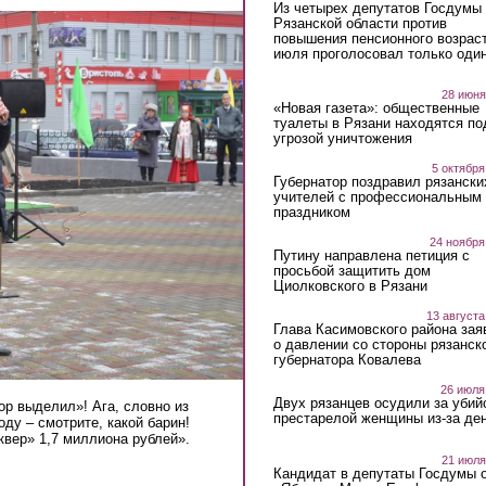
Из четырех депутатов Госдумы 
Рязанской области против
повышения пенсионного возраст
июля проголосовал только оди
28 июня
«Новая газета»: общественные
туалеты в Рязани находятся по
угрозой уничтожения
5 октября
Губернатор поздравил рязански
учителей с профессиональным
праздником
24 ноября
Путину направлена петиция с
просьбой защитить дом
Циолковского в Рязани
13 августа
Глава Касимовского района зая
о давлении со стороны рязанск
губернатора Ковалева
26 июля
Двух рязанцев осудили за убий
р выделил»! Ага, словно из
престарелой женщины из-за ден
оду – смотрите, какой барин!
сквер» 1,7 миллиона рублей».
21 июля
Кандидат в депутаты Госдумы 