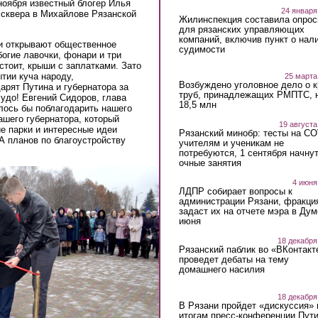
ноября известный блогер Илья
24 января
сквера в Михайлове Рязанской
Жилинспекция составила опрос
для рязанских управляющих
компаний, включив пункт о нал
ти открывают общественное
судимости
богие лавочки, фонари и три
 стоит, крыши с заплатками. Зато
тии куча народу,
25 марта
Возбуждено уголовное дело о 
рят Путина и губернатора за
труб, принадлежащих РМПТС, 
чудо! Евгений Сидоров, глава
18,5 млн
лось бы поблагодарить нашего
ашего губернатора, который
19 августа
ие парки и интересные идеи
Рязанский минобр: тесты на C
А планов по благоустройству
учителям и ученикам не
потребуются, 1 сентября начну
очные занятия
4 июня
ЛДПР собирает вопросы к
администрации Рязани, фракци
задаст их на отчете мэра в Дум
июня
18 декабря
Рязанский паблик во «ВКонтакт
проведет дебаты на тему
домашнего насилия
18 декабря
В Рязани пройдет «дискуссия» 
итогам пресс-конференции Пут