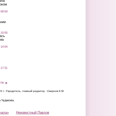
ала
рком
 08:59
ании
 10:55
ась
ма
 14:04
 17:31
сти
20 г.
Учредитель, главный редактор - Смирнов К.М.
а Чудакова.
нала»
Неизвестный Павлов