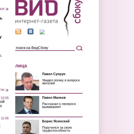
тьи
ть
у
.
лица
Павел Супрун
Увидел логику в вопросе
жителей
сти
Павел Малков
 10:05
ной
Рассказал о «вопросе
о
выживания»
 11:06
Борис Ясинский
й
Поручился за свою
трудоспособность