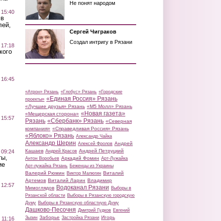
Не понят народом
 15:40
 в
лей,
Сергей Чиграков
Создал интригу в Рязани
 17:18
кого
 16:45
«Атрон» Рязань
«Глобус» Рязань
«Городские
«Единая Россия» Рязань
проекты»
«Лучшие друзья» Рязань
«М5 Молл» Рязань
«Новая газета»
«Мещерская сторона»
 15:57
Рязань
«Сбербанк» Рязань
«Северная
компания»
«Справедливая Россия» Рязань
«Яблоко» Рязань
Александр Чайка
Александр Шерин
Андрей
Алексей Фролов
Кашаев
Андрей Петруцкий
 09:24
Андрей Красов
ты,
Аркадий Фомин
Антон Воробьев
Арт-Лужайка
ие
Арт-лужайка Рязань
Беженцы из Украины
Валерий Рюмин
Виталий
Виктор Малюгин
Артемов
Виталий Ларин
Владимир
 12:57
Водоканал Рязани
Мимоглядов
Выборы в
Рязанской области
Выборы в Рязанскую городскую
Думу
Выборы в Рязанскую областную Думу
Дашково-Песочня
Дмитрий Гудков
Евгений
Заборье
Игорь
Зызин
Застройка Рязани
 11:16