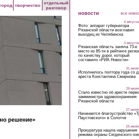
отдельный
город
творчество
разговор
новости
все ново
4 августа
Фото: аппарат губернатора
Рязанской области возглавил
выходец из Челябинска
3 августа
Рязанская область заняла 73-е
место из 85-ти в рейтинге регио
по качеству дорог, который
составило «РИА Новости»
31 июля
Исполнилось полтора года со д
ареста Константина Смирнова
29 июля
Стало известно об аресте перво
замминистра здравоохранения
Рязанской области
27 июля
Начинается благоустройство «
Паустовского» в Солотче
ено решение»
25 июля
Прокуратура нашла нарушения
режима охраны Сегденского озе