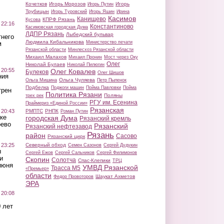
Кочетков
Игорь Морозов
Игорь
Игорь Путин
Трубицын
Игорь Туровский
Игорь Яшин
Ирина
Касимов
Канищево
КПРФ Рязань
Кусова
 22:16
Константиново
Касимовская городская Дума
ЛДПР Рязань
Лыбедский бульвар
тнего
Людмила Кибальникова
Министерство печати
м
Рязанской области
Минлесхоз Рязанской области
Михаил Малахов
Михаил Пронин
Мост через Оку
Олег
Николай Булаев
Николай Пилюгин
 20:55
Олег Ковалев
Булеков
Олег Шишов
ния
Ольга Чуляева
Ольга Мишина
Петр Пыленок
Подбелка
Поджоги машин
Пойма Павловки
Пойма
трен
Политика Рязани
Поляны
трех рек
РГУ им. Есенина
Праймериз «Единой России»
Рязанская
 20:43
РМПТС
РНПК
Роман Путин
ке
городская Дума
Рязанский кремль
оево
Рязанский
Рязанский нефтезавод
Рязань
район
Сасово
Рязанский цирк
 23:25
Северный обход
Семен Сазонов
Сергей Дудукин
ы
Сергей Ежов
Сергей Сальников
Сергей Филимонов
и
Скопин
Солотча
Спас-Клепики
ТРЦ
июня
УМВД Рязанской
Трасса М5
«Премьер»
области
Шаукат Ахметов
Федор Провоторов
ЭРА
 20:08
 лет