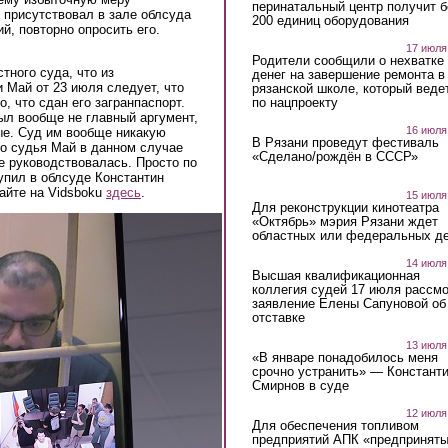
перинатальный центр получит 
 присутствовал в зале облсуда
200 единиц оборудования
й, повторно опросить его.
17 июля
Родители сообщили о нехватке
тного суда, что из
денег на завершение ремонта в
 Май от 23 июля следует, что
рязанской школе, который веде
, что сдан его загранпаспорт.
по нацпроекту
был вообще не главный аргумент,
16 июля
ые. Суд им вообще никакую
В Рязани проведут фестиваль
что судья Май в данном случае
«Сделано/рождён в СССР»
е руководствовалась. Просто по
упил в облсуде Константин
айте на Vidsboku
здесь
.
15 июля
Для реконструкции кинотеатра
«Октябрь» мэрия Рязани ждет
областных или федеральных де
14 июля
Высшая квалификационная
коллегия судей 17 июля рассмо
заявление Елены Сапуновой об
отставке
13 июля
«В январе понадобилось меня
срочно устранить» — Констант
Смирнов в суде
12 июля
Для обеспечения топливом
предприятий АПК «предпринят