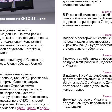
дополнительные меры» -
облправительство
11 июля
В Рязанской области сельский
глава, сбивший насмерть 16-ле
подростка, приговорен к 7 года
колонии-поселения
аседаниях, выявил в
ые данные. На этот раз он
10 июля
оде, может оказать давление на
Вопрос о расторжении соглаше
по реализации инвестпроекта в
 в подчинении. Константин
«Грачиной роще» будет рассмо
рая является свидетелем по
в суде, заявил губернатор
орой свидетель – его жена,
ален.
9 июля
Прокуратура объявила о провер
тановлении судьи Советского
воздуха в микрорайоне Недост
ову. Судья облсуда Сергей
в Рязани
8 июля
еследование в разгар
В паблике ПУВР автомобилист
 районе, где как дубровический
делятся информацией о наличи
реформы. Сторона защиты
бензина на АЗС в Рязани, с 25 
стантин Смирнов может
пост собрал более двух тысяч
ументов против другой меры
комментариев
ыли направлены десятки
7 июля
ь меру пресечения Константину
Дому-долгострою в Рязани в
содержание в СИЗО – способ
следующем году исполнится 10
торой нет. О том, как проходили
– дольщики
а Vidsboku
здесь
,
здесь
и
здесь
.