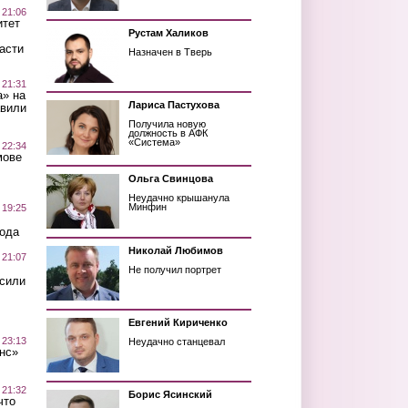
 21:06
итет
Рустам Халиков
асти
Назначен в Тверь
 21:31
а» на
Лариса Пастухова
авили
Получила новую
должность в АФК
«Система»
 22:34
мове
Ольга Свинцова
Неудачно крышанула
Минфин
 19:25
вода
Николай Любимов
 21:07
Не получил портрет
осили
Евгений Кириченко
 23:13
Неудачно станцевал
нс»
 21:32
Борис Ясинский
что