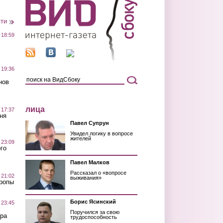
сти
 18:59
 19:36
нов
лица
 17:37
ня
Павел Супрун
Увидел логику в вопросе
жителей
 23:09
го
Павел Малков
Рассказал о «вопросе
 21:02
выживания»
Тропы
Борис Ясинский
 23:45
Поручился за свою
ра
трудоспособность