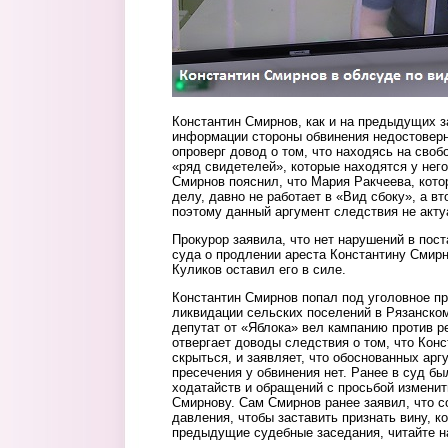
Константин Смирнов, как и на предыдущих з
информации стороны обвинения недостоверн
опроверг довод о том, что находясь на своб
«ряд свидетелей», которые находятся у него
Смирнов пояснил, что Мария Ракчеева, кото
делу, давно не работает в «Вид сбоку», а вт
поэтому данный аргумент следствия не акту
Прокурор заявила, что нет нарушений в пос
суда о продлении ареста Константину Смирн
Куликов оставил его в силе.
Константин Смирнов попал под уголовное пр
ликвидации сельских поселений в Рязанском
депутат от «Яблока» вел кампанию против 
отвергает доводы следствия о том, что Кон
скрыться, и заявляет, что обоснованных арг
пресечения у обвинения нет. Ранее в суд б
ходатайств и обращений с просьбой изменит
Смирнову. Сам Смирнов ранее заявил, что 
давления, чтобы заставить признать вину, ко
предыдущие судебные заседания, читайте н