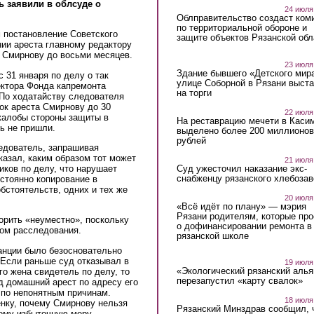
ь заявили в облсуде о
24 июля
Облправительство создаст ком
по территориальной обороне и
 постановление Советского
защите объектов Рязанской обл
нии ареста главному редактору
у Смирнову до восьми месяцев.
23 июля
Здание бывшего «Детского мир
 31 января по делу о так
улице Соборной в Рязани выст
ектора Фонда капремонта
на торги
 По ходатайству следователя
ок ареста Смирнову до 30
22 июля
жалобы стороны защиты в
На реставрацию мечети в Каси
вь не пришли.
выделено более 200 миллионов
рублей
едователь, запрашивая
казал, каким образом тот может
21 июля
Суд ужесточил наказание экс-
иков по делу, что нарушает
снабженцу рязанского хлебоза
стоянно копирование в
бстоятельств, одних и тех же
20 июля
«Всё идёт по плану» — мэрия
Рязани родителям, которые пр
орить «неуместно», поскольку
о дофинансировании ремонта в
ом расследования.
рязанской школе
анции было безосновательно
 Если раньше суд отказывал в
19 июля
«Экологический рязанский алья
го жена свидетель по делу, то
перезапустил «карту свалок»
д домашний арест по адресу его
 по непонятным причинам.
18 июля
ценку, почему Смирнову нельзя
Рязанский Минздрав сообщил, 
 ему избыточную меру