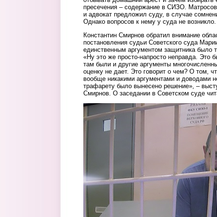
пресечения – содержание в СИЗО. Матросов
и адвокат предложил суду, в случае сомнени
Однако вопросов к нему у суда не возникло.
Константин Смирнов обратил внимание облас
постановления судьи Советского суда Марии
единственным аргументом защитника было то
«Ну это же просто-напросто неправда. Это 
там были и другие аргументы многочисленн
оценку не дает. Это говорит о чем? О том, 
вообще никакими аргументами и доводами н
трафарету было вынесено решение», – выст
Смирнов. О заседании в Советском суде чит
v_sude.jpg