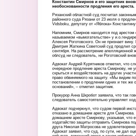
Константин Смирнов и его защитник внов
необоснованности продления его ареста.
Рязанский областной суд посчитал законным
районного суда Рязани от 23 июля о продле
Vidsboku, депутату от «Яблока» Константин
Напомним, Смирнов находится под арестом с
называемом «вымогательстве» у и.о.гендир
Алексея Роготовского. Он не признает вину.
Дмитрия Жаткина Советский суд продлил ср
сентября. На рассмотрение апелляционной 
облсуд ни следователь, ни Роготовский вно
Адвокат Андрей Курятников отметил, что сл
очередное продление ареста Смирнову, не у
скрыться и воздействовать на других участн
право обвиняемого на защиту. «Мы видим по
постановлении о продлении одних и тех же о
оснований», – отметил защитник.
Прокурор Анна Шкробот заявила, что так гов
следователь самостоятельно управляет ход
Адвокат подчеркнул, что судом первой инст
отказано в домашнем аресте для Смирнова.
домашнем аресте Смирнову, указывая, что е
ходатайство защиты отправить Смирнова по
друга Николая Матросова не удовлетворено
Адвокат заявил, что суд, по сути, не дал о
отбывать домашний арест и зачем избирать