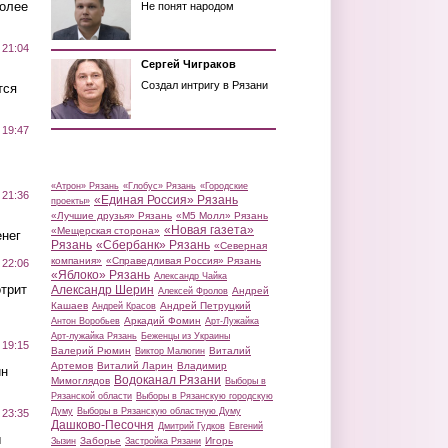
более
Не понят народом
 21:04
Сергей Чиграков
Создал интригу в Рязани
тся
 19:47
«Атрон» Рязань
«Глобус» Рязань
«Городские
 21:36
«Единая Россия» Рязань
проекты»
«Лучшие друзья» Рязань
«М5 Молл» Рязань
«Новая газета»
«Мещерская сторона»
нег
Рязань
«Сбербанк» Рязань
«Северная
компания»
«Справедливая Россия» Рязань
 22:06
«Яблоко» Рязань
Александр Чайка
трит
Александр Шерин
Андрей
Алексей Фролов
Кашаев
Андрей Петруцкий
Андрей Красов
Аркадий Фомин
Антон Воробьев
Арт-Лужайка
Арт-лужайка Рязань
Беженцы из Украины
 19:15
Валерий Рюмин
Виталий
Виктор Малюгин
Артемов
Виталий Ларин
Владимир
ин
Водоканал Рязани
Мимоглядов
Выборы в
Рязанской области
Выборы в Рязанскую городскую
Думу
Выборы в Рязанскую областную Думу
 23:35
Дашково-Песочня
Дмитрий Гудков
Евгений
ы
Заборье
Игорь
Зызин
Застройка Рязани