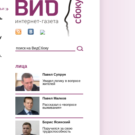
тьи
ть
у
.
лица
Павел Супрун
Увидел логику в вопросе
жителей
Павел Малков
Рассказал о «вопросе
выживания»
Борис Ясинский
Поручился за свою
трудоспособность