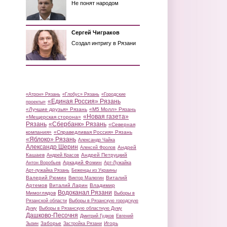
Не понят народом
Сергей Чиграков
Создал интригу в Рязани
«Атрон» Рязань
«Глобус» Рязань
«Городские
«Единая Россия» Рязань
проекты»
«Лучшие друзья» Рязань
«М5 Молл» Рязань
«Новая газета»
«Мещерская сторона»
Рязань
«Сбербанк» Рязань
«Северная
компания»
«Справедливая Россия» Рязань
«Яблоко» Рязань
Александр Чайка
Александр Шерин
Андрей
Алексей Фролов
Кашаев
Андрей Петруцкий
Андрей Красов
Аркадий Фомин
Антон Воробьев
Арт-Лужайка
Арт-лужайка Рязань
Беженцы из Украины
Валерий Рюмин
Виталий
Виктор Малюгин
Артемов
Виталий Ларин
Владимир
Водоканал Рязани
Мимоглядов
Выборы в
Рязанской области
Выборы в Рязанскую городскую
Думу
Выборы в Рязанскую областную Думу
Дашково-Песочня
Дмитрий Гудков
Евгений
Заборье
Игорь
Зызин
Застройка Рязани