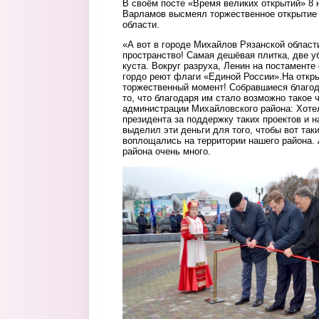
В своём посте «Время великих открытий» 8 
Варламов высмеял торжественное открытие 
области.
«А вот в городе Михайлов Рязанской облас
пространство! Самая дешёвая плитка, две у
куста. Вокруг разруха, Ленин на постаменте
гордо реют флаги «Единой России».На откры
торжественный момент! Собравшиеся благода
то, что благодаря им стало возможно такое 
администрации Михайловского района: Хоте
президента за поддержку таких проектов и н
выделил эти деньги для того, чтобы вот так
воплощались на территории нашего района. 
района очень много.
skver4.jpg