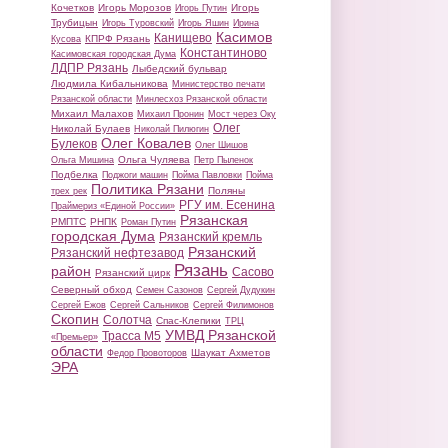
Кочетков
Игорь Морозов
Игорь
Игорь Путин
Трубицын
Игорь Туровский
Игорь Яшин
Ирина
Касимов
Канищево
КПРФ Рязань
Кусова
Константиново
Касимовская городская Дума
ЛДПР Рязань
Лыбедский бульвар
Людмила Кибальникова
Министерство печати
Рязанской области
Минлесхоз Рязанской области
Михаил Малахов
Михаил Пронин
Мост через Оку
Олег
Николай Булаев
Николай Пилюгин
Олег Ковалев
Булеков
Олег Шишов
Ольга Чуляева
Ольга Мишина
Петр Пыленок
Подбелка
Поджоги машин
Пойма Павловки
Пойма
Политика Рязани
Поляны
трех рек
РГУ им. Есенина
Праймериз «Единой России»
Рязанская
РМПТС
РНПК
Роман Путин
городская Дума
Рязанский кремль
Рязанский
Рязанский нефтезавод
Рязань
район
Сасово
Рязанский цирк
Северный обход
Семен Сазонов
Сергей Дудукин
Сергей Ежов
Сергей Сальников
Сергей Филимонов
Скопин
Солотча
Спас-Клепики
ТРЦ
УМВД Рязанской
Трасса М5
«Премьер»
области
Шаукат Ахметов
Федор Провоторов
ЭРА