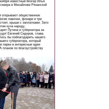
ноября известный блогер Илья
сквера в Михайлове Рязанской
ти открывают общественное
богие лавочки, фонари и три
 стоит, крыши с заплатками. Зато
тии куча народу,
рят Путина и губернатора за
чудо! Евгений Сидоров, глава
лось бы поблагодарить нашего
ашего губернатора, который
ие парки и интересные идеи
А планов по благоустройству