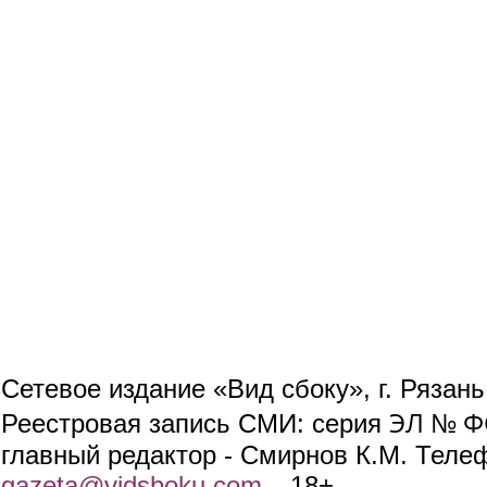
Сетевое издание «Вид сбоку», г. Рязан
ЭЛ № ФС
Реестровая запись СМИ: серия
главный редактор - Смирнов К.М. Телефо
gazeta@vidsboku.com
(link sends e-mail)
. 18+