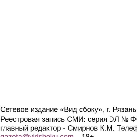
Сетевое издание «Вид сбоку», г. Рязан
ЭЛ № ФС
Реестровая запись СМИ: серия
главный редактор - Смирнов К.М. Телефо
gazeta@vidsboku.com
(link sends e-mail)
. 18+