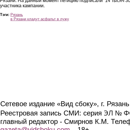
Рязани. На данный момент петицию подписали 14 тысяч 3
участника кампании.
Тэги:
Рязань
в Рязани кладут асфальт в лужу
Сетевое издание «Вид сбоку», г. Рязан
ЭЛ № ФС
Реестровая запись СМИ: серия
главный редактор - Смирнов К.М. Телефо
gazeta@vidsboku.com
(link sends e-mail)
. 18+