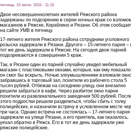
пятница, 15 июля, 2016 - 11:10
Двое несовершеннолетних жителей Ряжского района
задержаны по подозрению в серии ночных краж со взломом
магазинов в Ряжске, Кораблино и Рязани. Об этом сообщае
на сайте УМВ в пятницу.
17-летнего жителя Ряжского района сотрудники уголовного
розыска задержали в Рязани. Другого – 15-летнего парня – 
тот же день задержали в Ряжске. На сегодня двое парней
подозреваются в совершении 5 краж.
Так, в Рязани один из парней случайно увидел мебельный
магазин с пластиковыми окнами, которые, как ему показало
он смог бы вскрыть. Ночью злоумышленники взломали окно
забравшись в торговый зал, похитили из рабочего стола 5
тысяч рублей. Отбежав на соседнюю улицу, они внезапно
решили забраться в кафе. Через разбитое окно парни
похитили из развлекательного заведения 500 рублей. Посл
этого подростки решили разделиться, чтобы сбить с толку
полицейских, и назначили встречу в условленном месте че
три часа. Однако встреча не состоялась – 17-летнего парня
задержали на улице Рязани, а его приятель, как оказалось,
уехал обратно в Ряжск. Его в тот же день задержали уже
ряжские полицейские.