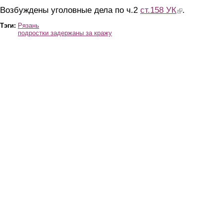
Возбуждены уголовные дела по ч.2
ст.158 УК
(link is external)
.
Тэги:
Рязань
подростки задержаны за кражу