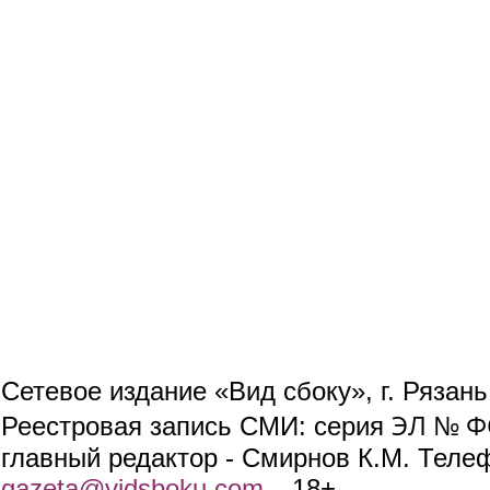
Сетевое издание «Вид сбоку», г. Рязан
ЭЛ № ФС
Реестровая запись СМИ: серия
главный редактор - Смирнов К.М. Телефо
gazeta@vidsboku.com
(link sends e-mail)
. 18+