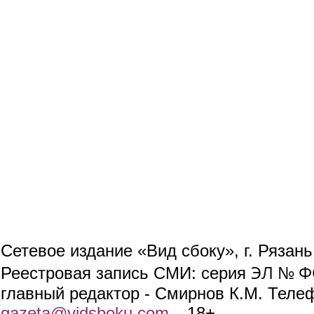
Сетевое издание «Вид сбоку», г. Рязан
ЭЛ № ФС
Реестровая запись СМИ: серия
главный редактор - Смирнов К.М. Телефо
gazeta@vidsboku.com
(link sends e-mail)
. 18+