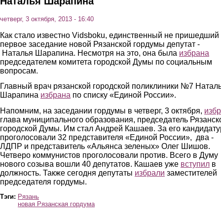
Наталья Шарапина
четверг, 3 октября, 2013 - 16:40
Как стало известно Vidsboku, единственный не пришедший
первое заседание новой Рязанской гордумы депутат -
Наталья Шарапина. Несмотря на это, она была
избрана
председателем комитета городской Думы по социальным
вопросам.
Главный врач рязанской городской поликлиники №7 Натал
Шарапина
избрана
по списку «Единой России».
Напомним, на заседании гордумы в четверг, 3 октября,
изб
глава муниципального образования, председатель Рязанск
городской Думы. Им стал Андрей Кашаев. За его кандидату
проголосовали 32 представителя «Единой России», два -
ЛДПР и представитель «Альянса зеленых» Олег Шишов.
Четверо коммунистов проголосовали против. Всего в Думу
нового созыва вошли 40 депутатов. Кашаев уже
вступил
в
должность. Также сегодня депутаты
избрали
заместителей
председателя гордумы.
Тэги:
Рязань
новая Рязанская гордума