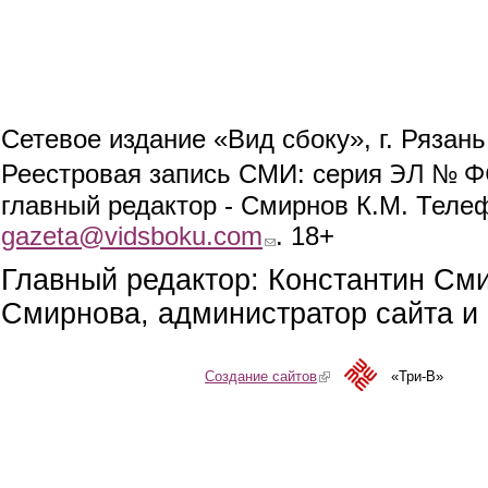
Сетевое издание «Вид сбоку», г. Рязан
ЭЛ № ФС
Реестровая запись СМИ: серия
главный редактор - Смирнов К.М. Телефо
gazeta@vidsboku.com
(link sends e-mail)
. 18+
Главный редактор: Константин См
Смирнова, администратор сайта и 
Создание сайтов
(link is external)
«Три-В»