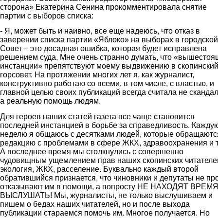
сторона» Екатерина Сенина прокомментировала снятие
партии с выборов списка:
- Я, может быть и наивно, все еще надеюсь, что отказ в
заверении списка партии «Яблоко» на выборах в городской
Совет – это досадная ошибка, которая будет исправлена
решением суда. Мне очень странно думать, что «вышесто
инстанции» препятствуют моему выдвижению в скопински
горсовет. На протяжении многих лет я, как журналист,
конструктивно работаю со всеми, в том числе, с властью, и
главной целью своих публикаций всегда считала не сканда
а реальную помощь людям.
Для героев наших статей газета все чаще становится
последней инстанцией в борьбе за справедливость. Кажду
неделю я общаюсь с десятками людей, которые обращаютс
редакцию с проблемами в сфере ЖКХ, здравоохранения и т.
А последнее время мы столкнулись с совершенно
чудовищным ущемлением прав наших скопинских читателе
экология, ЖКХ, расселение. Буквально каждый второй
обратившийся признается, что чиновники и депутаты не пр
отказывают им в помощи, а попросту НЕ НАХОДЯТ ВРЕМ
ВЫСЛУШАТЬ! Мы, журналисты, не только выслушиваем и
пишем о бедах наших читателей, но и после выхода
публикации стараемся помочь им. Многое получается. Но