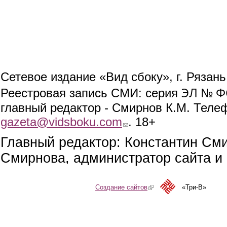
Сетевое издание «Вид сбоку», г. Рязан
ЭЛ № ФС
Реестровая запись СМИ: серия
главный редактор - Смирнов К.М. Телефо
gazeta@vidsboku.com
(link sends e-mail)
. 18+
Главный редактор: Константин См
Смирнова, администратор сайта и 
Создание сайтов
(link is external)
«Три-В»