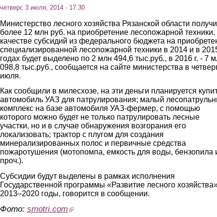
четверг, 3 июля, 2014 - 17:30
Министерство лесного хозяйства Рязанской области получи
более 12 млн руб. на приобретение лесопожарной техники.
качестве субсидий из федерального бюджета на приобрете
специализированной лесопожарной техники в 2014 и в 201
годах будет выделено по 2 млн 494,6 тыс.руб., в 2016 г. - 7 
098,8 тыс.руб., сообщается на сайте министерства в четверг
июля.
Как сообщили в милесхозе, на эти деньги планируется купи
автомобиль УАЗ для патрулирования; малый лесопатруль
комплекс на базе автомобиля УАЗ-фермер, с помощью
которого можно будет не только патрулировать лесные
участки, но и в случае обнаружения возгорания его
локализовать; трактор с плугом для создания
минерализированных полос и первичные средства
пожаротушения (мотопомпа, емкость для воды, бензопила 
проч.).
Субсидии будут выделены в рамках исполнения
Государственной программы «Развитие лесного хозяйства»
2013–2020 годы, говорится в сообщении.
Фото:
smotri.com
(link is external)