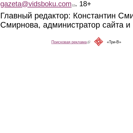
gazeta@vidsboku.com
(link sends e-mail)
. 18+
Главный редактор: Константин См
Смирнова, администратор сайта и 
Поисковая реклама
(link is external)
«Три-В»