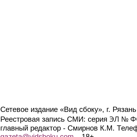
Сетевое издание «Вид сбоку», г. Рязан
ЭЛ № ФС
Реестровая запись СМИ: серия
главный редактор - Смирнов К.М. Телефо
gazeta@vidsboku.com
(link sends e-mail)
. 18+