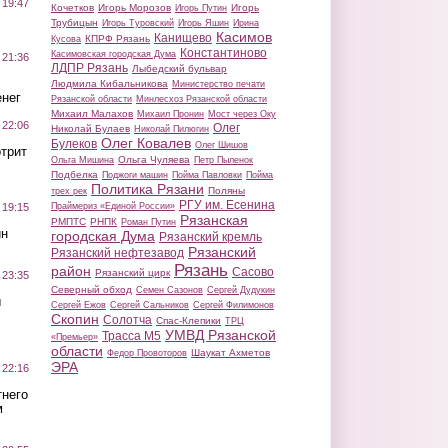
 19:47
Кочетков
Игорь Морозов
Игорь
Игорь Путин
Трубицын
Игорь Туровский
Игорь Яшин
Ирина
Касимов
Канищево
КПРФ Рязань
Кусова
Константиново
Касимовская городская Дума
 21:36
ЛДПР Рязань
Лыбедский бульвар
Людмила Кибальникова
Министерство печати
нег
Рязанской области
Минлесхоз Рязанской области
Михаил Малахов
Михаил Пронин
Мост через Оку
 22:06
Олег
Николай Булаев
Николай Пилюгин
Олег Ковалев
Булеков
Олег Шишов
трит
Ольга Чуляева
Ольга Мишина
Петр Пыленок
Подбелка
Поджоги машин
Пойма Павловки
Пойма
Политика Рязани
Поляны
трех рек
РГУ им. Есенина
Праймериз «Единой России»
 19:15
Рязанская
РМПТС
РНПК
Роман Путин
ин
городская Дума
Рязанский кремль
Рязанский
Рязанский нефтезавод
Рязань
район
Сасово
Рязанский цирк
 23:35
Северный обход
Семен Сазонов
Сергей Дудукин
ы
Сергей Ежов
Сергей Сальников
Сергей Филимонов
Скопин
Солотча
Спас-Клепики
ТРЦ
УМВД Рязанской
Трасса М5
«Премьер»
области
Шаукат Ахметов
Федор Провоторов
ЭРА
 22:16
тнего
м