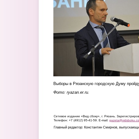
Выборы в Рязанскую городскую Думу пройду
Фото: ryazan.er.ru.
Сетевое издание «Вид сбоку», г. Рязань. Зарегистрир
Телефон: +7 (4912) 95-41-59. E-mail:
gazeta@vidsboku.c
Главный редактор: Константин Смирнов, выпускающи