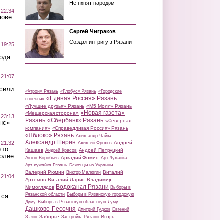
Не понят народом
 22:34
мове
Сергей Чиграков
Создал интригу в Рязани
 19:25
вода
 21:07
осили
«Атрон» Рязань
«Глобус» Рязань
«Городские
«Единая Россия» Рязань
проекты»
«Лучшие друзья» Рязань
«М5 Молл» Рязань
«Новая газета»
«Мещерская сторона»
 23:13
Рязань
«Сбербанк» Рязань
«Северная
нс»
компания»
«Справедливая Россия» Рязань
«Яблоко» Рязань
Александр Чайка
Александр Шерин
 21:32
Андрей
Алексей Фролов
что
Кашаев
Андрей Петруцкий
Андрей Красов
более
Аркадий Фомин
Антон Воробьев
Арт-Лужайка
Арт-лужайка Рязань
Беженцы из Украины
Валерий Рюмин
Виталий
Виктор Малюгин
 21:04
Артемов
Виталий Ларин
Владимир
Водоканал Рязани
Мимоглядов
Выборы в
Рязанской области
Выборы в Рязанскую городскую
тся
Думу
Выборы в Рязанскую областную Думу
Дашково-Песочня
Дмитрий Гудков
Евгений
Заборье
Игорь
Зызин
Застройка Рязани