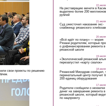
22 июля
На реставрацию мечети в Каси
выделено более 200 миллионов
рублей
21 июля
Суд ужесточил наказание экс-
снабженцу рязанского хлебоза
20 июля
«Всё идёт по плану» — мэрия
Рязани родителям, которые пр
о дофинансировании ремонта в
рязанской школе
19 июля
«Экологический рязанский алья
перезапустил «карту свалок»
18 июля
чили свои проекты по решению
Рязанский Минздрав сообщил, 
блем.
перинатальный центр получит 
200 единиц оборудования
17 июля
Родители сообщили о нехватке
денег на завершение ремонта в
рязанской школе, который веде
по нацпроекту