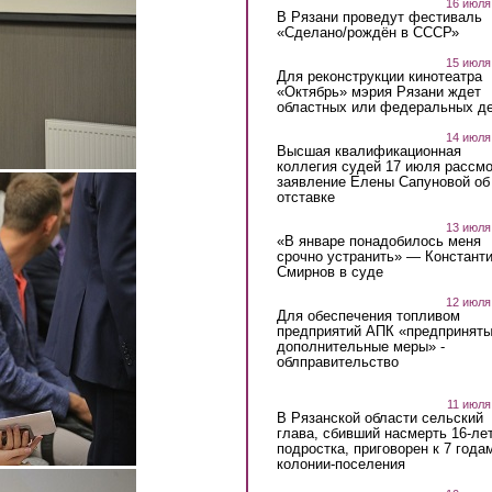
16 июля
В Рязани проведут фестиваль
«Сделано/рождён в СССР»
15 июля
Для реконструкции кинотеатра
«Октябрь» мэрия Рязани ждет
областных или федеральных де
14 июля
Высшая квалификационная
коллегия судей 17 июля рассмо
заявление Елены Сапуновой об
отставке
13 июля
«В январе понадобилось меня
срочно устранить» — Констант
Смирнов в суде
12 июля
Для обеспечения топливом
предприятий АПК «предпринят
дополнительные меры» -
облправительство
11 июля
В Рязанской области сельский
глава, сбивший насмерть 16-ле
подростка, приговорен к 7 года
колонии-поселения