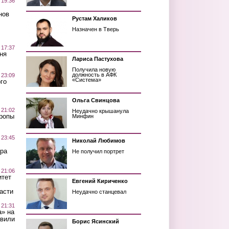
 19:36
нов
Рустам Халиков
Назначен в Тверь
 17:37
ня
Лариса Пастухова
Получила новую
должность в АФК
 23:09
«Система»
го
Ольга Свинцова
 21:02
Неудачно крышанула
Тропы
Минфин
 23:45
Николай Любимов
ра
Не получил портрет
 21:06
итет
Евгений Кириченко
асти
Неудачно станцевал
 21:31
а» на
авили
Борис Ясинский