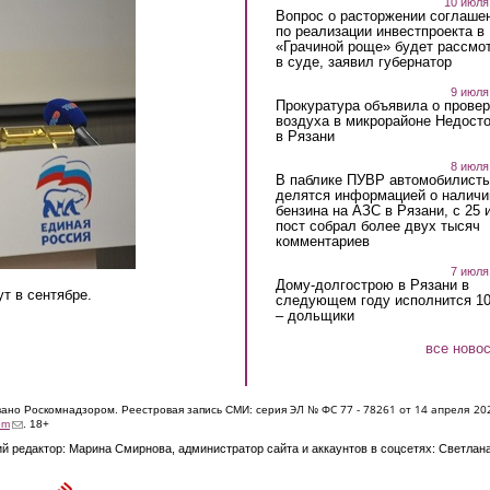
10 июля
Вопрос о расторжении соглаше
по реализации инвестпроекта в
«Грачиной роще» будет рассмо
в суде, заявил губернатор
9 июля
Прокуратура объявила о провер
воздуха в микрорайоне Недост
в Рязани
8 июля
В паблике ПУВР автомобилист
делятся информацией о наличи
бензина на АЗС в Рязани, с 25 
пост собрал более двух тысяч
комментариев
7 июля
Дому-долгострою в Рязани в
т в сентябре.
следующем году исполнится 10
– дольщики
все ново
ЭЛ № ФС 77 - 7826
1 от 14 апреля 20
овано Роскомнадзором. Реестровая запись СМИ: серия
(link sends e-mail)
om
. 18+
й редактор: Марина Смирнова, администратор сайта и аккаунтов в соцсетях: Светлан