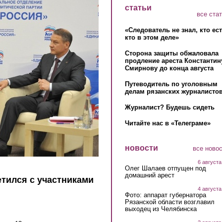
статьи
все ста
«Следователь не знал, кто ес
кто в этом деле»
Сторона защиты обжаловала
продление ареста Константин
Смирнову до конца августа
Путеводитель по уголовным
делам рязанских журналистов
Журналист? Будешь сидеть
Читайте нас в «Телеграме»
новости
все ново
6 августа
Олег Шалаев отпущен под
домашний арест
тился с участниками
4 августа
Фото: аппарат губернатора
Рязанской области возглавил
выходец из Челябинска