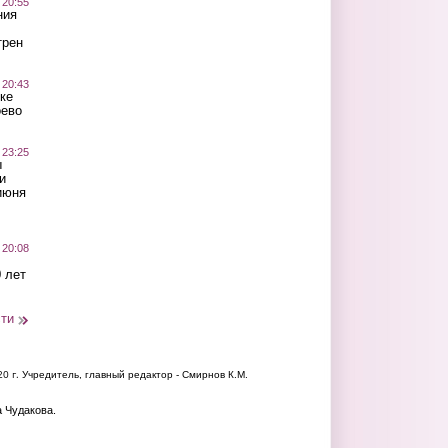
 20:55
ния
трен
 20:43
ке
оево
 23:25
ы
и
июня
 20:08
 лет
сти
20 г.
Учредитель, главный редактор - Смирнов К.М.
а Чудакова.