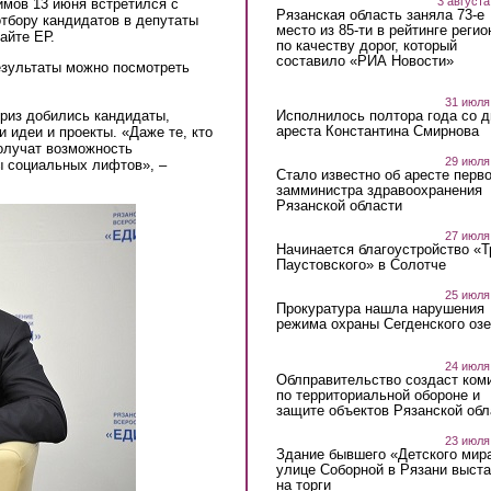
3 августа
имов 13 июня встретился с
Рязанская область заняла 73-е
тбору кандидатов в депутаты
место из 85-ти в рейтинге регио
айте ЕР.
по качеству дорог, который
составило «РИА Новости»
езультаты можно посмотреть
31 июля
риз добились кандидаты,
Исполнилось полтора года со д
ареста Константина Смирнова
 идеи и проекты. «Даже те, кто
получат возможность
29 июля
ы социальных лифтов», –
Стало известно об аресте перво
замминистра здравоохранения
Рязанской области
27 июля
Начинается благоустройство «
Паустовского» в Солотче
25 июля
Прокуратура нашла нарушения
режима охраны Сегденского озе
24 июля
Облправительство создаст ком
по территориальной обороне и
защите объектов Рязанской обл
23 июля
Здание бывшего «Детского мир
улице Соборной в Рязани выст
на торги