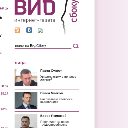
тьи
ть
у
.
лица
Павел Супрун
Увидел логику в вопросе
жителей
сти
Павел Малков
 18:17
Рассказал о «вопросе
выживания»
 18:59
Борис Ясинский
Поручился за свою
трудоспособность