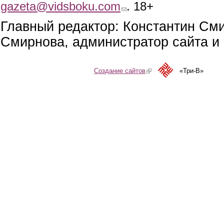
gazeta@vidsboku.com
(link sends e-mail)
. 18+
Главный редактор: Константин См
Смирнова, администратор сайта и 
Создание сайтов
(link is external)
«Три-В»