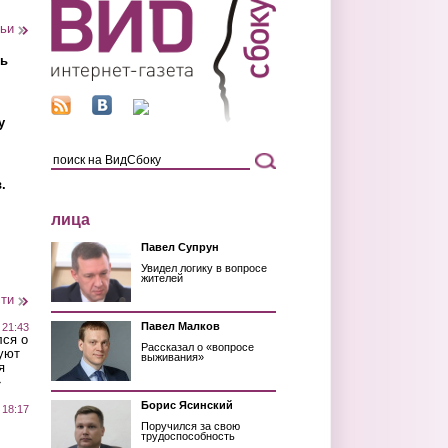
тьи
ть
у
.
лица
Павел Супрун
Увидел логику в вопросе
жителей
сти
Павел Малков
 21:43
лся о
Рассказал о «вопросе
уют
выживания»
я
»
Борис Ясинский
 18:17
Поручился за свою
трудоспособность