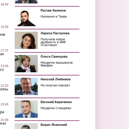
 18:59
Рустам Халиков
Назначен в Тверь
 19:36
Лариса Пастухова
нов
Получила новую
должность в АФК
«Система»
 17:37
ня
Ольга Свинцова
Неудачно крышанула
Минфин
 23:09
го
Николай Любимов
Не получил портрет
 21:02
Тропы
Евгений Кириченко
 23:45
Неудачно станцевал
ра
 21:06
итет
Борис Ясинский