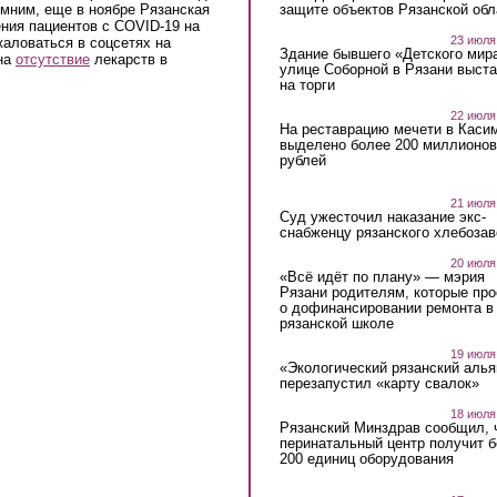
омним, еще в ноябре Рязанская
защите объектов Рязанской обл
ения пациентов с COVID-19 на
23 июля
аловаться в соцсетях на
Здание бывшего «Детского мир
 на
отсутствие
лекарств в
улице Соборной в Рязани выст
на торги
22 июля
На реставрацию мечети в Каси
выделено более 200 миллионов
рублей
21 июля
Суд ужесточил наказание экс-
снабженцу рязанского хлебоза
20 июля
«Всё идёт по плану» — мэрия
Рязани родителям, которые пр
о дофинансировании ремонта в
рязанской школе
19 июля
«Экологический рязанский алья
перезапустил «карту свалок»
18 июля
Рязанский Минздрав сообщил, 
перинатальный центр получит 
200 единиц оборудования