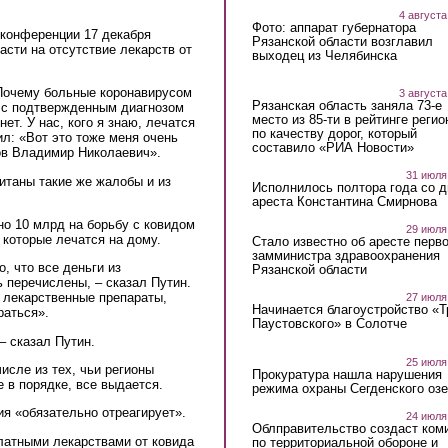
4 августа
Фото: аппарат губернатора
конференции 17 декабря
Рязанской области возглавил
асти на отсутствие лекарств от
выходец из Челябинска
 Почему больные коронавирусом
3 августа
Рязанская область заняла 73-е
е с подтвержденным диагнозом
место из 85-ти в рейтинге регио
нет. У нас, кого я знаю, лечатся
по качеству дорог, который
ил: «Вот это тоже меня очень
составило «РИА Новости»
ов Владимир Николаевич».
31 июля
итаны такие же жалобы и из
Исполнилось полтора года со д
ареста Константина Смирнова
но 10 млрд на борьбу с ковидом
29 июля
 которые лечатся на дому.
Стало известно об аресте перво
замминистра здравоохранения
, что все деньги из
Рязанской области
 перечислены, – сказал Путин.
 лекарственные препараты,
27 июля
Начинается благоустройство «
раться».
Паустовского» в Солотче
– сказал Путин.
25 июля
исле из тех, чьи регионы
Прокуратура нашла нарушения
 в порядке, все выдается.
режима охраны Сегденского озе
ия «обязательно отреагирует».
24 июля
Облправительство создаст ком
латными лекарствами от ковида
по территориальной обороне и