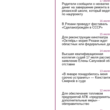
17 июля
Родители сообщили о нехватке
денег на завершение ремонта в
рязанской школе, который веде
по нацпроекту
16 июля
В Рязани проведут фестиваль
«Сделано/рождён в СССР»
15 июля
Для реконструкции кинотеатра
«Октябрь» мэрия Рязани ждет
областных или федеральных де
14 июля
Высшая квалификационная
коллегия судей 17 июля рассмо
заявление Елены Сапуновой об
отставке
13 июля
«В январе понадобилось меня
срочно устранить» — Констант
Смирнов в суде
12 июля
Для обеспечения топливом
предприятий АПК «предпринят
дополнительные меры» -
облправительство