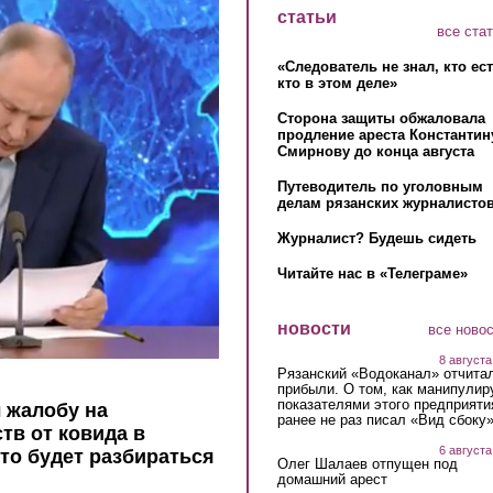
статьи
все ста
«Следователь не знал, кто ес
кто в этом деле»
Сторона защиты обжаловала
продление ареста Константин
Смирнову до конца августа
Путеводитель по уголовным
делам рязанских журналистов
Журналист? Будешь сидеть
Читайте нас в «Телеграме»
новости
все ново
8 августа
Рязанский «Водоканал» отчита
прибыли. О том, как манипулир
показателями этого предприяти
л жалобу на
ранее не раз писал «Вид сбоку
тв от ковида в
6 августа
что будет разбираться
Олег Шалаев отпущен под
домашний арест