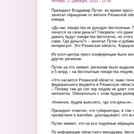
четверг, 17 декабря, 2020 - 12:58
Президент Владимир Путин во время пресс-
зачитал обращение от жителя Рязанской обл
ковида.
«До нас лекарства не доходят бесплатные.
лечатся за свои деньги? Говорили, что даж
давать будут лекарства бесплатно, но этого 
сами. Где деньги?» – зачитал Путин и добав
интересует. Это Рязанская область. Коршун
Из колл-центра пресс-конференции были зач
других регионов.
Путин на это заявил: регионам было выделе
и 5 млрд – на бесплатные лекарства людям,
«Что касается Рязанской области, знаю точно
федерального бюджета в Рязанскую область
– Почему там до сих пор людям не дают эти
непонятно. Обязательно с этим будем разби
«Конечно, будем выяснять, где эти деньги», 
Президент отметил, что губернаторы, в том ч
прозвучали в жалобах, докладывают, что все
Путин заявил, что на все подобные обращен
По информации областного минздрава, бесп