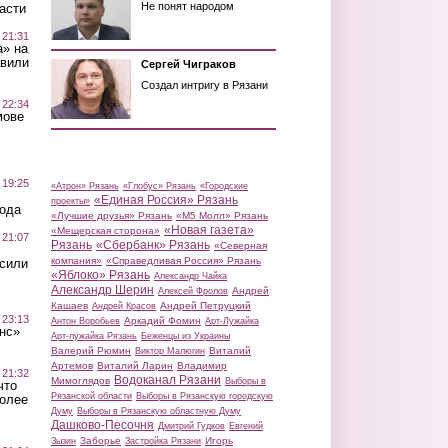
Не понят народом
асти
 21:31
а» на
авили
Сергей Чиграков
Создал интригу в Рязани
 22:34
мове
 19:25
«Атрон» Рязань
«Глобус» Рязань
«Городские
«Единая Россия» Рязань
проекты»
вода
«Лучшие друзья» Рязань
«М5 Молл» Рязань
«Новая газета»
«Мещерская сторона»
 21:07
Рязань
«Сбербанк» Рязань
«Северная
компания»
«Справедливая Россия» Рязань
осили
«Яблоко» Рязань
Александр Чайка
Александр Шерин
Андрей
Алексей Фролов
Кашаев
Андрей Петруцкий
Андрей Красов
 23:13
Аркадий Фомин
Антон Воробьев
Арт-Лужайка
нс»
Арт-лужайка Рязань
Беженцы из Украины
Валерий Рюмин
Виталий
Виктор Малюгин
Артемов
Виталий Ларин
Владимир
 21:32
Водоканал Рязани
Мимоглядов
Выборы в
что
Рязанской области
Выборы в Рязанскую городскую
более
Думу
Выборы в Рязанскую областную Думу
Дашково-Песочня
Дмитрий Гудков
Евгений
Заборье
Игорь
Зызин
Застройка Рязани