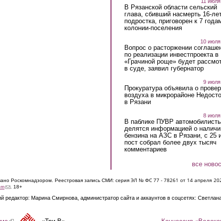
11 июля
В Рязанской области сельский
глава, сбивший насмерть 16-ле
подростка, приговорен к 7 года
колонии-поселения
10 июля
Вопрос о расторжении соглаше
по реализации инвестпроекта в
«Грачиной роще» будет рассмо
в суде, заявил губернатор
9 июля
Прокуратура объявила о провер
воздуха в микрорайоне Недост
в Рязани
8 июля
В паблике ПУВР автомобилист
делятся информацией о наличи
бензина на АЗС в Рязани, с 25 
пост собрал более двух тысяч
комментариев
все ново
ЭЛ № ФС 77 - 7826
1 от 14 апреля 20
овано Роскомнадзором. Реестровая запись СМИ: серия
(link sends e-mail)
om
. 18+
й редактор: Марина Смирнова, администратор сайта и аккаунтов в соцсетях: Светлан
Концессия «Водока