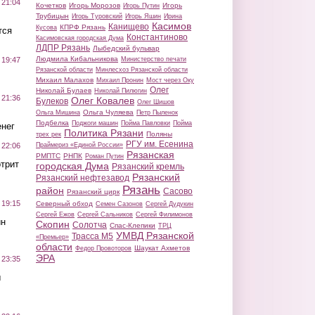
 21:04
Кочетков
Игорь Морозов
Игорь
Игорь Путин
Трубицын
Игорь Туровский
Игорь Яшин
Ирина
Касимов
Канищево
КПРФ Рязань
Кусова
тся
Константиново
Касимовская городская Дума
ЛДПР Рязань
Лыбедский бульвар
Людмила Кибальникова
Министерство печати
 19:47
Рязанской области
Минлесхоз Рязанской области
Михаил Малахов
Михаил Пронин
Мост через Оку
Олег
Николай Булаев
Николай Пилюгин
 21:36
Олег Ковалев
Булеков
Олег Шишов
Ольга Чуляева
Ольга Мишина
Петр Пыленок
Подбелка
Поджоги машин
Пойма Павловки
Пойма
нег
Политика Рязани
Поляны
трех рек
РГУ им. Есенина
Праймериз «Единой России»
 22:06
Рязанская
РМПТС
РНПК
Роман Путин
трит
городская Дума
Рязанский кремль
Рязанский
Рязанский нефтезавод
Рязань
район
Сасово
Рязанский цирк
 19:15
Северный обход
Семен Сазонов
Сергей Дудукин
Сергей Ежов
Сергей Сальников
Сергей Филимонов
ин
Скопин
Солотча
Спас-Клепики
ТРЦ
УМВД Рязанской
Трасса М5
«Премьер»
области
Шаукат Ахметов
Федор Провоторов
ЭРА
 23:35
ы