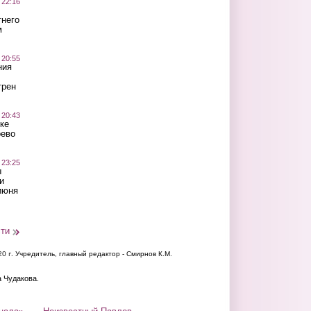
 22:16
тнего
м
 20:55
ния
трен
 20:43
ке
оево
 23:25
ы
и
июня
сти
20 г.
Учредитель, главный редактор - Смирнов К.М.
а Чудакова.
нала»
Неизвестный Павлов