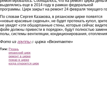
ремонтировалось. Сообщалось, что на ремонт цирка деньг
выделялись еще в 2014 году в рамках федеральной
программы. Цирк закрыт на ремонт 24 февраля текущего го
По словам Сергея Казакова, в рязанском цирке появятся
«новые красивые сиденья», не будет протекать купол, зрит
не увидят «эти обшарпанные стены, которые сейчас видите
фойе должны привести в порядок», будут полностью заме
полы, системы вентиляции, кондиционирования, отоплени
Фото из
группы
(link is external)
цирка «Вконтакте»
Тэги:
Рязань
рязанский цирк
ремонт в цирке
пожар в цирке
когда откроется цирк