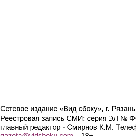
Сетевое издание «Вид сбоку», г. Рязан
ЭЛ № ФС
Реестровая запись СМИ: серия
главный редактор - Смирнов К.М. Телефо
gazeta@vidsboku.com
(link sends e-mail)
. 18+