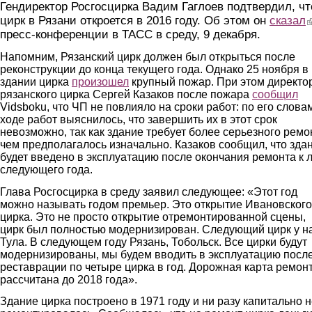
Гендиректор Росгосцирка Вадим Гаглоев подтвердил, чт
цирк в Рязани откроется в 2016 году. Об этом он
сказал
(
пресс-конференции в ТАСС в среду, 9 декабря.
Напомним, Рязанский цирк должен был открыться после
реконструкции до конца текущего года. Однако 25 ноября в
здании цирка
произошел
крупный пожар. При этом директо
рязанского цирка Сергей Казаков после пожара
сообщил
Vidsboku, что ЧП не повлияло на сроки работ: по его словам
ходе работ выяснилось, что завершить их в этот срок
невозможно, так как здание требует более серьезного ремо
чем предполагалось изначально. Казаков сообщил, что зда
будет введено в эксплуатацию после окончания ремонта к л
следующего года.
Глава Росгосцирка в среду заявил следующее: «Этот год
можно называть годом премьер. Это открытие Ивановского
цирка. Это не просто открытие отремонтированной сцены,
цирк был полностью модернизирован. Следующий цирк у н
Тула. В следующем году Рязань, Тобольск. Все цирки будут
модернизированы, мы будем вводить в эксплуатацию посл
реставрации по четыре цирка в год. Дорожная карта ремон
рассчитана до 2018 года».
Здание цирка построено в 1971 году и ни разу капитально 