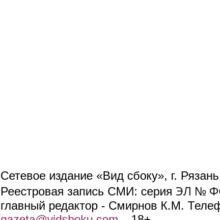
Сетевое издание «Вид сбоку», г. Рязан
ЭЛ № ФС
Реестровая запись СМИ: серия
главный редактор - Смирнов К.М. Телефо
gazeta@vidsboku.com
(link sends e-mail)
. 18+