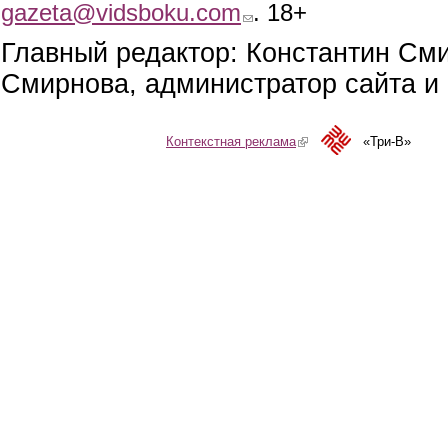
gazeta@vidsboku.com
(link sends e-mail)
. 18+
Главный редактор: Константин См
Смирнова, администратор сайта и 
Контекстная реклама
(link is external)
«Три-В»