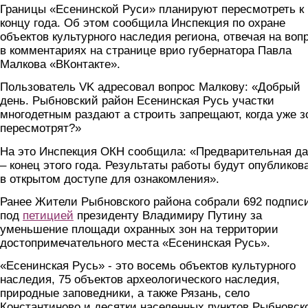
Границы «Есенинской Руси» планируют пересмотреть к
концу года. Об этом сообщила Инспекция по охране
объектов культурного наследия региона, отвечая на воп
в комментариях на странице врио губернатора Павла
Малкова «ВКонтакте».
Пользователь VK адресовал вопрос Малкову: «Добрый
день. Рыбновский район Есенинская Русь участки
многодетным раздают а строить запрещают, когда уже 
пересмотрят?»
На это Инспекция ОКН сообщила: «Предварительная да
– конец этого года. Результаты работы будут опубликов
в открытом доступе для ознакомления».
Ранее Жители Рыбновского района собрали 692 подпис
под
петицией
президенту Владимиру Путину
за
уменьшение площади охранных зон на территории
достопримечательного места «Есенинская Русь».
«Есенинская Русь» - это восемь объектов культурного
наследия, 75 объектов археологического наследия,
природные заповедники, а также Рязань, село
Константиново и десятки населенных пунктов Рыбновск