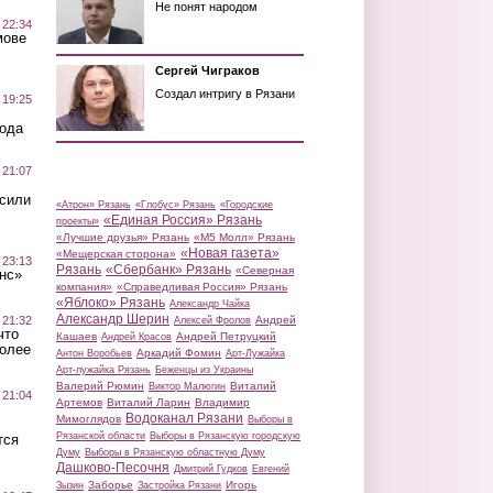
Не понят народом
 22:34
мове
Сергей Чиграков
Создал интригу в Рязани
 19:25
вода
 21:07
осили
«Атрон» Рязань
«Глобус» Рязань
«Городские
«Единая Россия» Рязань
проекты»
«Лучшие друзья» Рязань
«М5 Молл» Рязань
«Новая газета»
«Мещерская сторона»
 23:13
Рязань
«Сбербанк» Рязань
«Северная
нс»
компания»
«Справедливая Россия» Рязань
«Яблоко» Рязань
Александр Чайка
Александр Шерин
 21:32
Андрей
Алексей Фролов
что
Кашаев
Андрей Петруцкий
Андрей Красов
более
Аркадий Фомин
Антон Воробьев
Арт-Лужайка
Арт-лужайка Рязань
Беженцы из Украины
Валерий Рюмин
Виталий
Виктор Малюгин
 21:04
Артемов
Виталий Ларин
Владимир
Водоканал Рязани
Мимоглядов
Выборы в
Рязанской области
Выборы в Рязанскую городскую
тся
Думу
Выборы в Рязанскую областную Думу
Дашково-Песочня
Дмитрий Гудков
Евгений
Заборье
Игорь
Зызин
Застройка Рязани