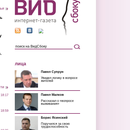
тьи
ть
у
.
лица
Павел Супрун
Увидел логику в вопросе
жителей
сти
Павел Малков
 18:17
Рассказал о «вопросе
выживания»
 18:59
Борис Ясинский
Поручился за свою
трудоспособность