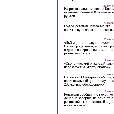
22 июля
На реставрацию мечети в Каси
выделено более 200 миллионов
рублей
21 июля
Суд ужесточил наказание экс-
снабженцу рязанского хлебоза
20 июля
«Всё идёт по плану» — мэрия
Рязани родителям, которые пр
о дофинансировании ремонта в
рязанской школе
19 июля
«Экологический рязанский алья
перезапустил «карту свалок»
18 июля
Рязанский Минздрав сообщил, 
перинатальный центр получит 
200 единиц оборудования
17 июля
Родители сообщили о нехватке
денег на завершение ремонта в
рязанской школе, который веде
по нацпроекту