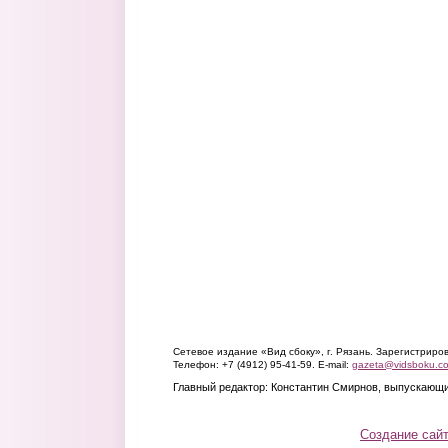
Сетевое издание «Вид сбоку», г. Рязань. Зарегистрир
Телефон: +7 (4912) 95-41-59. E-mail:
gazeta@vidsboku.c
Главный редактор: Константин Смирнов, выпускающи
Создание сай