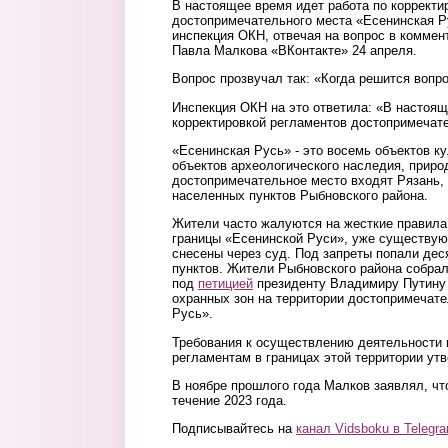
В настоящее время идет работа по корректи
достопримечательного места «Есенинская Р
инспекция ОКН, отвечая на вопрос в коммен
Павла Малкова «ВКонтакте» 24 апреля.
Вопрос прозвучал так: «Когда решится вопр
Инспекция ОКН на это ответила: «В настоя
корректировкой регламентов достопримечате
«Есенинская Русь» - это восемь объектов ку
объектов археологического наследия, приро
достопримечательное место входят Рязань, 
населенных пунктов Рыбновского района.
Жители часто жалуются на жесткие правила 
границы «Есенинской Руси», уже существую
снесены через суд. Под запреты попали дес
пунктов. Жители Рыбновского района собрал
под
петицией
президенту Владимиру Путину
охранных зон на территории достопримечат
Русь».
Требования к осуществлению деятельности 
регламентам в границах этой территории у
В ноябре прошлого года Малков заявлял, чт
течение 2023 года.
Подписывайтесь на
канал Vidsboku в Telegr