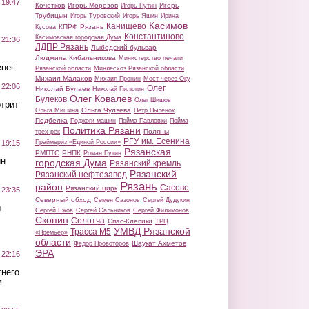
 19:47
Кочетков
Игорь Морозов
Игорь
Игорь Путин
Трубицын
Игорь Туровский
Игорь Яшин
Ирина
Касимов
Канищево
КПРФ Рязань
Кусова
Константиново
Касимовская городская Дума
 21:36
ЛДПР Рязань
Лыбедский бульвар
Людмила Кибальникова
Министерство печати
нег
Рязанской области
Минлесхоз Рязанской области
Михаил Малахов
Михаил Пронин
Мост через Оку
 22:06
Олег
Николай Булаев
Николай Пилюгин
Олег Ковалев
Булеков
Олег Шишов
трит
Ольга Чуляева
Ольга Мишина
Петр Пыленок
Подбелка
Поджоги машин
Пойма Павловки
Пойма
Политика Рязани
Поляны
трех рек
РГУ им. Есенина
Праймериз «Единой России»
 19:15
Рязанская
РМПТС
РНПК
Роман Путин
ин
городская Дума
Рязанский кремль
Рязанский
Рязанский нефтезавод
Рязань
район
Сасово
Рязанский цирк
 23:35
Северный обход
Семен Сазонов
Сергей Дудукин
ы
Сергей Ежов
Сергей Сальников
Сергей Филимонов
Скопин
Солотча
Спас-Клепики
ТРЦ
УМВД Рязанской
Трасса М5
«Премьер»
области
Шаукат Ахметов
Федор Провоторов
ЭРА
 22:16
тнего
м