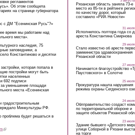
3 августа
ровке регламентов
Рязанская область заняла 73-е
усь». Об этом сообщила
место из 85-ти в рейтинге регио
тариях на странице губернатора
по качеству дорог, который
составило «РИА Новости»
ос с ДМ "Есенинская Русь"?»
31 июля
Исполнилось полтора года со д
щее время мы работаем над
ареста Константина Смирнова
льного места».
29 июля
льтурного наследия, 75
Стало известно об аресте перво
дные заповедники, а
замминистра здравоохранения
село Константиново и десятки
Рязанской области
27 июля
застройки, которая попала в
Начинается благоустройство «
щие постройки могут быть
Паустовского» в Солотче
ятки населенных
и 692 подписи
25 июля
Прокуратура нашла нарушения
 за уменьшение площади
режима охраны Сегденского озе
ельного места «Есенинская
24 июля
и градостроительным
Облправительство создаст ком
тверждало Минкультуры РФ.
по территориальной обороне и
защите объектов Рязанской обл
о проблема будет решаться в
23 июля
Здание бывшего «Детского мир
улице Соборной в Рязани выст
am
(link is external)
на торги