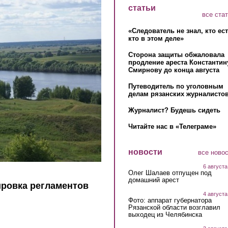
статьи
все ста
«Следователь не знал, кто ес
кто в этом деле»
Сторона защиты обжаловала
продление ареста Константин
Смирнову до конца августа
Путеводитель по уголовным
делам рязанских журналистов
Журналист? Будешь сидеть
Читайте нас в «Телеграме»
новости
все ново
6 августа
Олег Шалаев отпущен под
домашний арест
ировка регламентов
4 августа
Фото: аппарат губернатора
Рязанской области возглавил
выходец из Челябинска