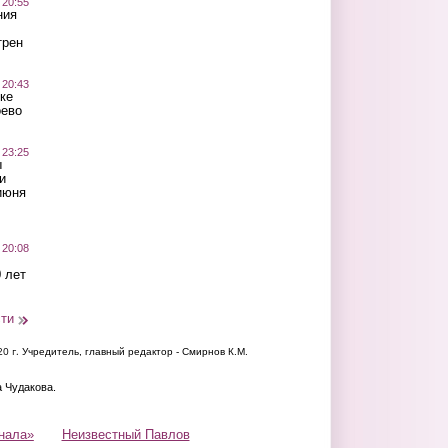
 20:55
ния
трен
 20:43
ке
оево
 23:25
ы
и
июня
 20:08
 лет
сти
20 г.
Учредитель, главный редактор - Смирнов К.М.
а Чудакова.
нала»
Неизвестный Павлов