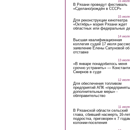
16 июля
В Рязани проведут фестиваль
«Сделано/рождён в СССР»
15 июля
Для реконструкции кинотеатра
«Октябрь» мэрия Рязани ждет
областных или федеральных де
14 июля
Высшая квалификационная
коллегия судей 17 июля рассмо
заявление Елены Сапуновой об
отставке
13 июля
«В январе понадобилось меня
срочно устранить» — Констант
Смирнов в суде
12 июля
Для обеспечения топливом
предприятий АПК «предпринят
дополнительные меры» -
облправительство
11 июля
В Рязанской области сельский
глава, сбивший насмерть 16-ле
подростка, приговорен к 7 года
колонии-поселения