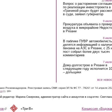
10 июля
Вопрос о расторжении соглаше
по реализации инвестпроекта в
«Грачиной роще» будет рассмо
в суде, заявил губернатор
9 июля
Прокуратура объявила о провер
воздуха в микрорайоне Недост
в Рязани
8 июля
В паблике ПУВР автомобилист
делятся информацией о наличи
бензина на АЗС в Рязани, с 25 
пост собрал более двух тысяч
комментариев
7 июля
Дому-долгострою в Рязани в
следующем году исполнится 10
– дольщики
все ново
ЭЛ № ФС 77 - 7826
1 от 14 апреля 20
овано Роскомнадзором. Реестровая запись СМИ: серия
(link sends e-mail)
om
. 18+
й редактор: Марина Смирнова, администратор сайта и аккаунтов в соцсетях: Светлан
Концессия «Водока
тов
(link is external)
«Три-В»