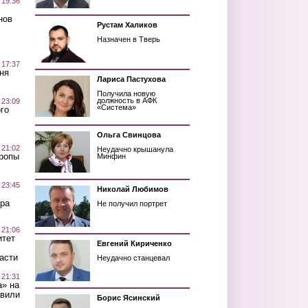
 19:36
нов
Рустам Халиков
Назначен в Тверь
 17:37
ня
Лариса Пастухова
Получила новую
должность в АФК
 23:09
«Система»
го
Ольга Свинцова
 21:02
Неудачно крышанула
Тропы
Минфин
 23:45
Николай Любимов
ра
Не получил портрет
 21:06
итет
Евгений Кириченко
асти
Неудачно станцевал
 21:31
а» на
авили
Борис Ясинский