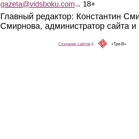
gazeta@vidsboku.com
(link sends e-mail)
. 18+
Главный редактор: Константин См
Смирнова, администратор сайта и 
Создание сайтов
(link is external)
«Три-В»