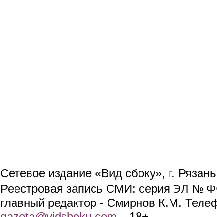
Сетевое издание «Вид сбоку», г. Рязан
ЭЛ № ФС
Реестровая запись СМИ: серия
главный редактор - Смирнов К.М. Телефо
gazeta@vidsboku.com
(link sends e-mail)
. 18+