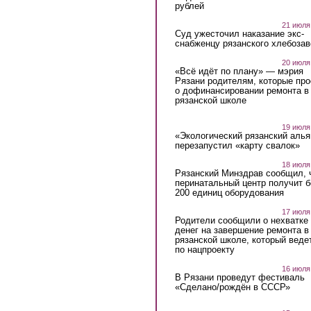
рублей
21 июля
Суд ужесточил наказание экс-
снабженцу рязанского хлебоза
20 июля
«Всё идёт по плану» — мэрия
Рязани родителям, которые пр
о дофинансировании ремонта в
рязанской школе
19 июля
«Экологический рязанский алья
перезапустил «карту свалок»
18 июля
Рязанский Минздрав сообщил, 
перинатальный центр получит 
200 единиц оборудования
17 июля
Родители сообщили о нехватке
денег на завершение ремонта в
рязанской школе, который веде
по нацпроекту
16 июля
В Рязани проведут фестиваль
«Сделано/рождён в СССР»