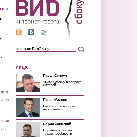
тьи
ть
у
.
лица
Павел Супрун
Увидел логику в вопросе
жителей
сти
Павел Малков
 18:59
Рассказал о «вопросе
выживания»
 19:36
Борис Ясинский
нов
Поручился за свою
трудоспособность