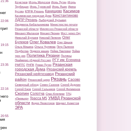
 21:36
Кочетков
Игорь Морозов
Игорь
Игорь Путин
Трубицын
Игорь Туровский
Игорь Яшин
Ирина
Касимов
Канищево
КПРФ Рязань
Кусова
нег
Константиново
Касимовская городская Дума
ЛДПР Рязань
Лыбедский бульвар
 22:06
Людмила Кибальникова
Министерство печати
трит
Рязанской области
Минлесхоз Рязанской области
Михаил Малахов
Михаил Пронин
Мост через Оку
Олег
Николай Булаев
Николай Пилюгин
Олег Ковалев
Булеков
Олег Шишов
 19:15
Ольга Чуляева
Ольга Мишина
Петр Пыленок
Подбелка
Поджоги машин
Пойма Павловки
Пойма
ин
Политика Рязани
Поляны
трех рек
РГУ им. Есенина
Праймериз «Единой России»
Рязанская
 23:35
РМПТС
РНПК
Роман Путин
городская Дума
Рязанский кремль
ы
Рязанский
Рязанский нефтезавод
Рязань
район
Сасово
Рязанский цирк
Северный обход
Семен Сазонов
Сергей Дудукин
 22:16
Сергей Ежов
Сергей Сальников
Сергей Филимонов
Скопин
Солотча
Спас-Клепики
ТРЦ
тнего
УМВД Рязанской
Трасса М5
«Премьер»
м
области
Шаукат Ахметов
Федор Провоторов
ЭРА
 20:55
ния
трен