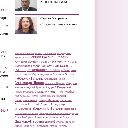
Не понят народом
 19:25
вода
Сергей Чиграков
Создал интригу в Рязани
 21:07
осили
 23:13
«Атрон» Рязань
«Глобус» Рязань
«Городские
нс»
«Единая Россия» Рязань
проекты»
«Лучшие друзья» Рязань
«М5 Молл» Рязань
«Новая газета»
«Мещерская сторона»
 21:32
Рязань
«Сбербанк» Рязань
«Северная
что
компания»
«Справедливая Россия» Рязань
более
«Яблоко» Рязань
Александр Чайка
Александр Шерин
Андрей
Алексей Фролов
 21:04
Кашаев
Андрей Петруцкий
Андрей Красов
Аркадий Фомин
Антон Воробьев
Арт-Лужайка
Арт-лужайка Рязань
Беженцы из Украины
тся
Валерий Рюмин
Виталий
Виктор Малюгин
Артемов
Виталий Ларин
Владимир
Водоканал Рязани
Мимоглядов
Выборы в
 19:47
Рязанской области
Выборы в Рязанскую городскую
Думу
Выборы в Рязанскую областную Думу
Дашково-Песочня
Дмитрий Гудков
Евгений
Заборье
Игорь
Зызин
Застройка Рязани