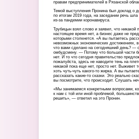
правам предпринимателей в Рязанской обла
Темой выступления Пронина был доклад о д
по итогам 2019 года, на заседании речь шл
из-за пандемии коронавируса.
Трубицын взял слово и заявил, что никакой
настоящее время нет, а бизнес даже не пред
которыми столкнется. «А вы пытаетесь расск
невозможных экономических достижениях, в
что вами сделано на сегодняшний день? — с
омбудсмену. — Потому что большой части б
нет. И то что сегодня правительство предло
пожалуйста, здесь не наводите тень на плет
никакой пока еще нет, просто нет. Выживет т
хоть чуть-чуть какого-то жирка. А вы пытае
рассказать какие-то сказки. Это реально ска
вы посмотрите, что происходит. Слушать неч
«Мы занимаемся конкретными вопросами, ко
к нам с той или иной проблемой, большинст
решить», — ответил на это Пронин.