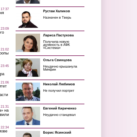
 17:37
Рустам Халиков
ня
Назначен в Тверь
 23:09
го
Лариса Пастухова
Получила новую
должность в АФК
«Система»
 21:02
Тропы
Ольга Свинцова
 23:45
Неудачно крышанула
Минфин
ра
 21:06
Николай Любимов
итет
Не получил портрет
асти
 21:31
Евгений Кириченко
а» на
авили
Неудачно станцевал
 22:34
мове
Борис Ясинский