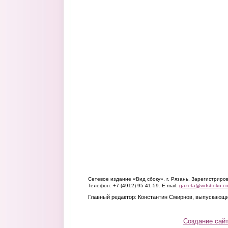
Сетевое издание «Вид сбоку», г. Рязань. Зарегистрир
Телефон: +7 (4912) 95-41-59. E-mail:
gazeta@vidsboku.c
Главный редактор: Константин Смирнов, выпускающи
Создание сай