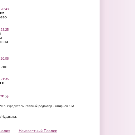
 20:43
ке
оево
 23:25
ы
и
июня
 20:08
 лет
 21:35
 с
сти
20 г.
Учредитель, главный редактор - Смирнов К.М.
а Чудакова.
нала»
Неизвестный Павлов