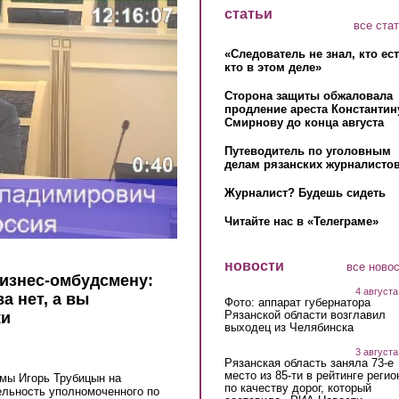
статьи
все ста
«Следователь не знал, кто ес
кто в этом деле»
Сторона защиты обжаловала
продление ареста Константин
Смирнову до конца августа
Путеводитель по уголовным
делам рязанских журналистов
Журналист? Будешь сидеть
Читайте нас в «Телеграме»
новости
все ново
изнес-омбудсмену:
4 августа
а нет, а вы
Фото: аппарат губернатора
Рязанской области возглавил
ки
выходец из Челябинска
3 августа
Рязанская область заняла 73-е
место из 85-ти в рейтинге регио
умы Игорь Трубицын на
по качеству дорог, который
ельность уполномоченного по