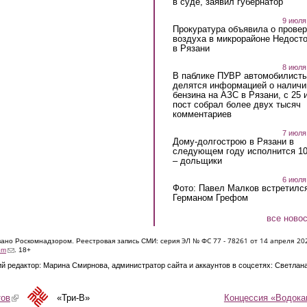
в суде, заявил губернатор
9 июля
Прокуратура объявила о провер
воздуха в микрорайоне Недост
в Рязани
8 июля
В паблике ПУВР автомобилист
делятся информацией о наличи
бензина на АЗС в Рязани, с 25 
пост собрал более двух тысяч
комментариев
7 июля
Дому-долгострою в Рязани в
следующем году исполнится 10
– дольщики
6 июля
Фото: Павел Малков встретился
Германом Грефом
все ново
ЭЛ № ФС 77 - 7826
1 от 14 апреля 20
овано Роскомнадзором. Реестровая запись СМИ: серия
(link sends e-mail)
om
. 18+
й редактор: Марина Смирнова, администратор сайта и аккаунтов в соцсетях: Светлан
Концессия «Водока
тов
(link is external)
«Три-В»