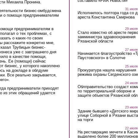
составило «РИА Новости»
сти Михаила Пронина.
31 июля
еятельности бизнес-омбудсмена
Исполнилось полтора года со д
а и о помощи предпринимателям
ареста Константина Смирнова
 помощи предпринимателям в
29 июля
Стало известно об аресте перво
полагал о тех проблемах, с
замминистра здравоохранения
азать о каких-то своих
Рязанской области
ы расскажите конкретно мне,
казал Трубицын бизнес-
27 июля
изнеса уже с завтрашнего дня
Начинается благоустройство «
жило в качестве помощи,
Паустовского» в Солотче
ень. Ее (помощи) сейчас
от бизнес, у которого накоплено
25 июля
Прокуратура нашла нарушения
тесь на докладе в облдуме
режима охраны Сегденского озе
зки. Все реально закрывается,
его».
24 июля
Облправительство создаст ком
гда предприниматели приходят
по территориальной обороне и
во из этих обращений удается
защите объектов Рязанской обл
23 июля
Здание бывшего «Детского мир
улице Соборной в Рязани выст
на торги
22 июля
На реставрацию мечети в Каси
выделено более 200 миллионов